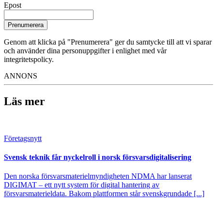
Epost
Prenumerera
Genom att klicka på "Prenumerera" ger du samtycke till att vi sparar
och använder dina personuppgifter i enlighet med vår
integritetspolicy.
ANNONS
Läs mer
Företagsnytt
Svensk teknik får nyckelroll i norsk försvarsdigitalisering
Den norska försvarsmaterielmyndigheten NDMA har lanserat
DIGIMAT – ett nytt system för digital hantering av
försvarsmaterieldata. Bakom plattformen står svenskgrundade [...]