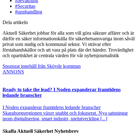
#bevakning
#Securitas
#upphandling
Dela artikeln
Aktuell Säkerhet jobbar för alla som vill göra säkrare affärer och är
därför en säker informationskälla för säkerhetsansvariga inom såväl
privat som statlig och kommunal sektor. Vi strävar efter
förstahandskällor och att vara på plats där det händer. Trovärdighet
och opartiskhet är centrala värden för vår nyhetsjournalistik
Sponsrat innehåll från Skövde kommun
ANNONS
Ready to take the lead? I Noden expanderar framtidens
ledande branscher
I Noden expanderar framtidens ledande branscher
Skaraborgsregionen växer snabbt och fokuserat. Nya satsningar
inom digitalisering, smart industri, spelutveckling [...]
Skaffa Aktuell Säkerhet Nyhetsbrev