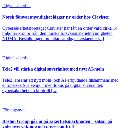
Digital säkerhet
Norsk försvarsmyndighet lägger ny order hos Clavister
Cybersäkerhetsföretaget Clavister har fått en order värd cirka 14
miljoner kronor från den norska försvarsmaterielmyndigheten
NDMA. Beställningen omfattar samtliga återstående [...]
Digital säkerhet
Tele2 vill stärka digital suveränitet med nytt AI-moln
Tele2 lanserar ett nytt moln- och AI-erbjudande tillsammans med
europeiska Scaleway – med fokus på digital suveränitet,
cybersäkerhet och kontroll [...]
Företagsnytt
Boston Group går in på säkerhetsmarknaden – satsar på
videoövervakning och passerkontroll