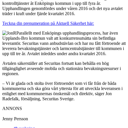
kontrolltjänster åt Enköpings kommun i upp till fyra år.
Upphandlingen genomfördes under våren 2016 och det nya avtalet
träder i kraft under fjärde kvartalet 2016.
Teckna din prenumeration på Aktuell Säkerhet här:
Parallellt med Enköpings upphandlingsprocess, har även
Upplands-Bro kommun valt att konkurrensutsätta sin befintliga
leverantör. Securitas vann anbudstävlan och har nu fått förtroende att
leverera bevakningstjänster och larmcentralstjänster till kommunen i
upp till tre år. Avtalet inleddes under andra kvartalet 2016.
Avtalen säkerställer att Securitas fortsatt kan behålla en hög
tillgänglighet avseende mobila och stationära bevakningsresurser i
regionen.
– Vi är glada och stolta över förtroendet som vi får från de båda
kommunerna och ska göra vårt yttersta för att utveckla leveransen i
enlighet med kommunernas önskemål och direktiv, säger Jon
Radefalk, försäljning, Securitas Sverige.
ANNONS
Jenny Persson