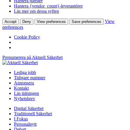
Hantera tjänster
Hantera {vendor_count}-leverantörer
Läs mer om dessa syften
View
Accept
Deny
View preferences
Save preferences
preferences
Cookie Policy
Prenumerera på Aktuell Säkerhet
Lediga jobb
Tidigare nummer
Annonsera
Kontakt
Läs tidningen
Nyhetsbrev
Digital Säkerhet
Traditionell Säkerhet
I Fokus
Personalnytt
Debatt