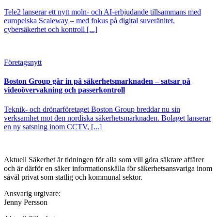
Tele2 lanserar ett nytt moln- och AI-erbjudande tillsammans med
europeiska Scaleway – med fokus på digital suveränitet,
cybersäkerhet och kontroll [...]
Företagsnytt
Boston Group går in på säkerhetsmarknaden – satsar på
videoövervakning och passerkontroll
Teknik- och drönarföretaget Boston Group breddar nu sin
verksamhet mot den nordiska säkerhetsmarknaden. Bolaget lanserar
en ny satsning inom CCTV, [...]
Aktuell Säkerhet är tidningen för alla som vill göra säkrare affärer
och är därför en säker informationskälla för säkerhets­ansvariga inom
såväl privat som statlig och kommunal sektor.
Ansvarig utgivare:
Jenny Persson