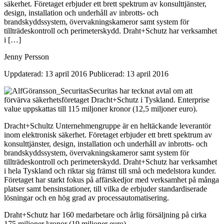
säkerhet. Företaget erbjuder ett brett spektrum av konsulttjänster,
design, installation och underhåll av inbrotts- och
brandskyddssystem, övervakningskameror samt system för
tillträdeskontroll och perimeterskydd. Draht+Schutz har verksamhet
i […]
Jenny Persson
Uppdaterad: 13 april 2016
Publicerad: 13 april 2016
Securitas har tecknat avtal om att
förvärva säkerhetsföretaget Dracht+Schutz i Tyskland. Enterprise
value uppskattas till 115 miljoner kronor (12,5 miljoner euro).
Dracht+Schultz Unternehmengruppe är en heltäckande leverantör
inom elektronisk säkerhet. Företaget erbjuder ett brett spektrum av
konsulttjänster, design, installation och underhåll av inbrotts- och
brandskyddssystem, övervakningskameror samt system för
tillträdeskontroll och perimeterskydd. Draht+Schutz har verksamhet
i hela Tyskland och riktar sig främst till små och medelstora kunder.
Företaget har starkt fokus på affärskedjor med verksamhet på många
platser samt bensinstationer, till vilka de erbjuder standardiserade
lösningar och en hög grad av processautomatisering.
Draht+Schutz har 160 medarbetare och årlig försäljning på cirka
175 miljoner kronor (19 miljoner euro).