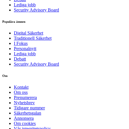
Lediga jobb
Security Advisory Board
Populära ämnen
Digital Säkerhet
Traditionell Säkerhet
I Fokus
Personalnytt
Lediga jobb
Debatt
Security Advisory Board
Om
Kontakt
Om oss
Prenumerera
Nyhetsbrev
Tidigare nummer
Säkerhetsgalan
Annonsera
Om cookies
Vår integritetspolicy