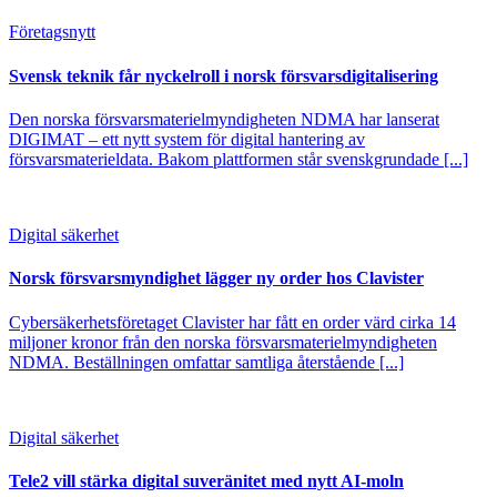
Företagsnytt
Svensk teknik får nyckelroll i norsk försvarsdigitalisering
Den norska försvarsmaterielmyndigheten NDMA har lanserat
DIGIMAT – ett nytt system för digital hantering av
försvarsmaterieldata. Bakom plattformen står svenskgrundade [...]
Digital säkerhet
Norsk försvarsmyndighet lägger ny order hos Clavister
Cybersäkerhetsföretaget Clavister har fått en order värd cirka 14
miljoner kronor från den norska försvarsmaterielmyndigheten
NDMA. Beställningen omfattar samtliga återstående [...]
Digital säkerhet
Tele2 vill stärka digital suveränitet med nytt AI-moln