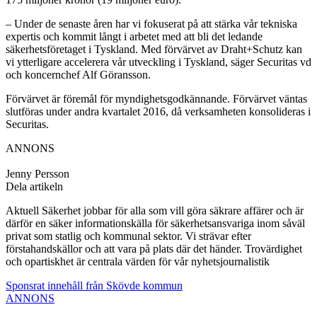
– Under de senaste åren har vi fokuserat på att stärka vår tekniska
expertis och kommit långt i arbetet med att bli det ledande
säkerhetsföretaget i Tyskland. Med förvärvet av Draht+Schutz kan
vi ytterligare accelerera vår utveckling i Tyskland, säger Securitas vd
och koncernchef Alf Göransson.
Förvärvet är föremål för myndighetsgodkännande. Förvärvet väntas
slutföras under andra kvartalet 2016, då verksamheten konsolideras i
Securitas.
ANNONS
Jenny Persson
Dela artikeln
Aktuell Säkerhet jobbar för alla som vill göra säkrare affärer och är
därför en säker informationskälla för säkerhetsansvariga inom såväl
privat som statlig och kommunal sektor. Vi strävar efter
förstahandskällor och att vara på plats där det händer. Trovärdighet
och opartiskhet är centrala värden för vår nyhetsjournalistik
Sponsrat innehåll från Skövde kommun
ANNONS