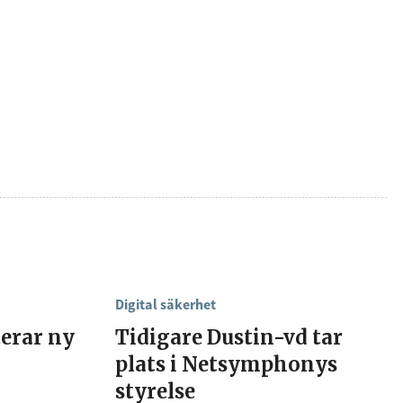
Digital säkerhet
erar ny
Tidigare Dustin-vd tar
plats i Netsymphonys
styrelse