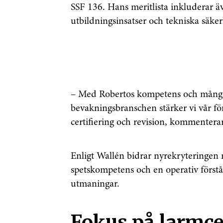
SSF 136. Hans meritlista inkluderar ä
utbildningsinsatser och tekniska säke
– Med Robertos kompetens och mångår
bevakningsbranschen stärker vi vår 
certifiering och revision, kommenter
Enligt Wallén bidrar nyrekryteringen
spetskompetens och en operativ förstå
utmaningar.
Fokus på larmce