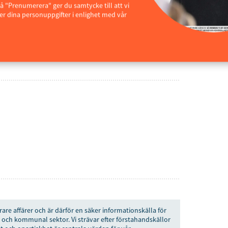
å "Prenumerera" ger du samtycke till att vi
r dina personuppgifter i enlighet med vår
ANNONS
rare affärer och är därför en säker informationskälla för
 och kommunal sektor. Vi strävar efter förstahandskällor