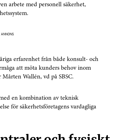
ven arbete med personell säkerhet,
rhetssystem.
ANNONS
iga erfarenhet från både konsult- och
förmåga att möta kunders behov inom
ar Mårten Wallén, vd på SBSC.
 med en kombination av teknisk
else för säkerhetsföretagens vardagliga
ntraler och fysiskt