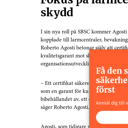
skydd
I sin nya roll på SBSC kommer Agosti p
kopplade till larmcentraler, bevakning
Roberto Agosti betonar själv att certi
kvalitetsgarant mot slutkund och som
organisationsutveckling.
Få den 
säkerhe
– Ett certifikat säkerställer att speci
först
som en garant för kunder och andra in
bibehållandet av, ett certifikat blir o
Anmäl dig till 
säger Roberto Agosti.
Agosti, som tidigare samarbetat med 