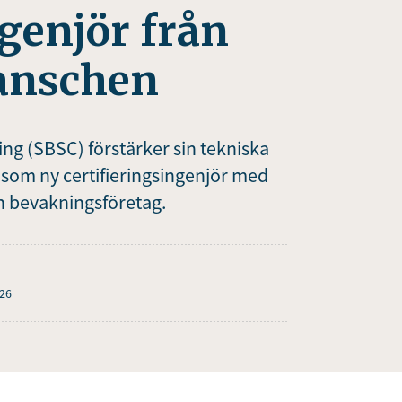
ngenjör från
anschen
ng (SBSC) förstärker sin tekniska
n som ny certifieringsingenjör med
ch bevakningsföretag.
026