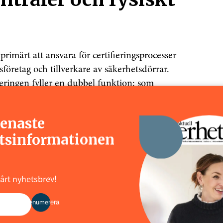
rimärt att ansvara för certifieringsprocesser
sföretag och tillverkare av säkerhetsdörrar.
fieringen fyller en dubbel funktion: som
 en intern motor för
senaste
tsinformationen
fika krav är uppfyllda och fungerar därmed
tressenter. Vägen fram till, och
fta också en lärandeprocess i organisationen,
vårt nyhetsbrev!
Prenumerera
SBSC i rollen som konsult, har redan