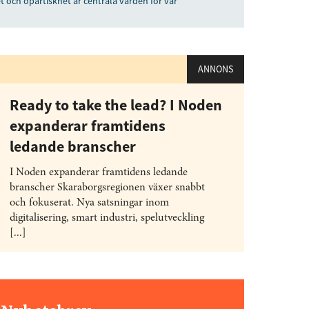
t och opartiskhet är centrala värden för vår
ANNONS
Ready to take the lead? I Noden
expanderar framtidens
ledande branscher
I Noden expanderar framtidens ledande
branscher Skaraborgsregionen växer snabbt
och fokuserat. Nya satsningar inom
digitalisering, smart industri, spelutveckling
[...]