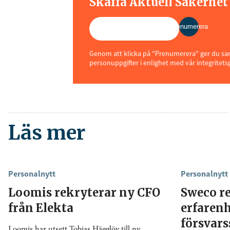
Skaffa Aktuell Säkerhe
Prenumerera
Genom att klicka på "Prenumerera" ger du samt
personuppgifter i enlighet med vår integritets
Läs mer
Personalnytt
Personalnytt
Loomis rekryterar ny CFO
Sweco r
från Elekta
erfarenh
försvar
Loomis har utsett Tobias Hägglöv till ny