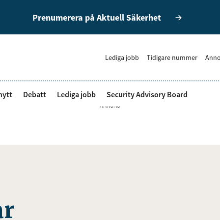
Prenumerera på Aktuell Säkerhet
Lediga jobb
Tidigare nummer
Anno
nytt
Debatt
Lediga jobb
Security Advisory Board
ANNONS
ar