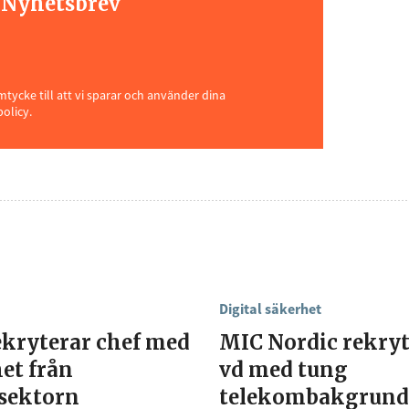
t Nyhetsbrev
ycke till att vi sparar och använder dina
policy.
Digital säkerhet
ekryterar chef med
MIC Nordic rekryt
et från
vd med tung
ssektorn
telekombakgrund