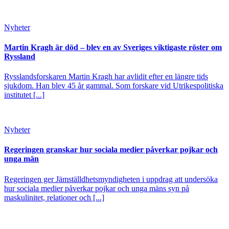
Nyheter
Martin Kragh är död – blev en av Sveriges viktigaste röster om
Ryssland
Rysslandsforskaren Martin Kragh har avlidit efter en längre tids
sjukdom. Han blev 45 år gammal. Som forskare vid Utrikespolitiska
institutet [...]
Nyheter
Regeringen granskar hur sociala medier påverkar pojkar och
unga män
Regeringen ger Jämställdhetsmyndigheten i uppdrag att undersöka
hur sociala medier påverkar pojkar och unga mäns syn på
maskulinitet, relationer och [...]