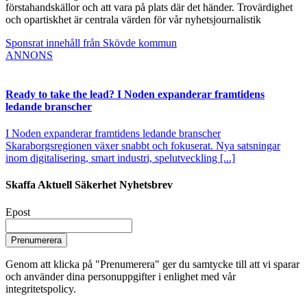
förstahandskällor och att vara på plats där det händer. Trovärdighet
och opartiskhet är centrala värden för vår nyhetsjournalistik
Sponsrat innehåll från Skövde kommun
ANNONS
Ready to take the lead? I Noden expanderar framtidens
ledande branscher
I Noden expanderar framtidens ledande branscher
Skaraborgsregionen växer snabbt och fokuserat. Nya satsningar
inom digitalisering, smart industri, spelutveckling [...]
Skaffa Aktuell Säkerhet Nyhetsbrev
Epost
Prenumerera
Genom att klicka på "Prenumerera" ger du samtycke till att vi sparar
och använder dina personuppgifter i enlighet med vår
integritetspolicy.