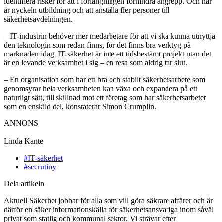
identifiera risker för att i förlängningen förhindra angrepp. Och här
är nyckeln utbildning och att anställa fler personer till
säkerhetsavdelningen.
– IT-industrin behöver mer medarbetare för att vi ska kunna utnyttja
den teknologin som redan finns, för det finns bra verktyg på
marknaden idag. IT-säkerhet är inte ett tidsbestämt projekt utan det
är en levande verksamhet i sig – en resa som aldrig tar slut.
– En organisation som har ett bra och stabilt säkerhetsarbete som
genomsyrar hela verksamheten kan växa och expandera på ett
naturligt sätt, till skillnad mot ett företag som har säkerhetsarbetet
som en enskild del, konstaterar Simon Crumplin.
ANNONS
Linda Kante
#IT-säkerhet
#secrutiny
Dela artikeln
Aktuell Säkerhet jobbar för alla som vill göra säkrare affärer och är
därför en säker informationskälla för säkerhetsansvariga inom såväl
privat som statlig och kommunal sektor. Vi strävar efter