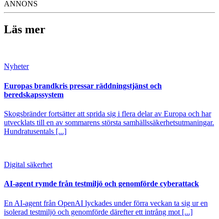
ANNONS
Läs mer
Nyheter
Europas brandkris pressar räddningstjänst och
beredskapssystem
Skogsbränder fortsätter att sprida sig i flera delar av Europa och har
utvecklats till en av sommarens största samhällssäkerhetsutmaningar.
Hundratusentals [...]
Digital säkerhet
AI-agent rymde från testmiljö och genomförde cyberattack
En AI-agent från OpenAI lyckades under förra veckan ta sig ur en
isolerad testmiljö och genomförde därefter ett intrång mot [...]