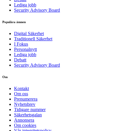
Lediga jobb
Security Advisory Board
Populära ämnen
Digital Säkerhet
Traditionell Säkerhet
I Fokus
Personalnytt
Lediga jobb
Debatt
Security Advisory Board
Om
Kontakt
Om oss
Prenumerera
Nyhetsbrev
Tidigare nummer
Säkerhetsgalan
Annonsera
Om cookies
Vår integritetspolicy