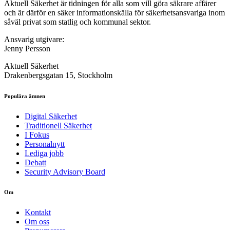
Aktuell Säkerhet är tidningen för alla som vill göra säkrare affärer
och är därför en säker informationskälla för säkerhets­ansvariga inom
såväl privat som statlig och kommunal sektor.
Ansvarig utgivare:
Jenny Persson
Aktuell Säkerhet
Drakenbergsgatan 15, Stockholm
Populära ämnen
Digital Säkerhet
Traditionell Säkerhet
I Fokus
Personalnytt
Lediga jobb
Debatt
Security Advisory Board
Om
Kontakt
Om oss