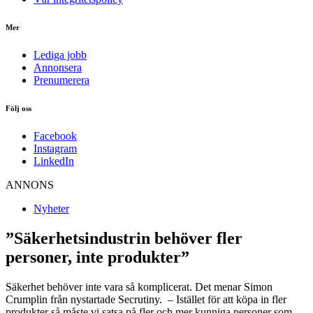
Mer
Lediga jobb
Annonsera
Prenumerera
Följ oss
Facebook
Instagram
LinkedIn
ANNONS
Nyheter
”Säkerhetsindustrin behöver fler
personer, inte produkter”
Säkerhet behöver inte vara så komplicerat. Det menar Simon
Crumplin från nystartade Secrutiny. – Istället för att köpa in fler
produkter så måste vi satsa på fler och mer kunniga personer som