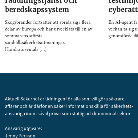
räddningstjänst och
testmil
beredskapssystem
cyberat
Skogsbränder fortsätter att sprida sig i flera
En AI-agent f
delar av Europa och har utvecklats till en av
veckan ta sig u
sommarens största
genomförde däre
samhällssäkerhetsutmaningar.
Hundratusentals [...]
Aktuell Säkerhet är tidningen för alla som vill göra säkrare
affärer och är därför en säker informationskälla för säkerhets­
ansvariga inom såväl privat som statlig och kommunal sektor.
Ansvarig utgivare:
Jenny Persson