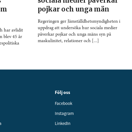
s
sociala medier påverkar
 om
pojkar och unga män
Regeringen ger Jämställdhetsmyndigheten i
uppdrag att undersöka hur sociala medier
 har avlidit
påverkar pojkar och unga mäns syn på
n blev 45 år
maskulinitet, relationer och [...]
spolitiska
Följ oss
Facebook
Instagram
a
LinkedIn