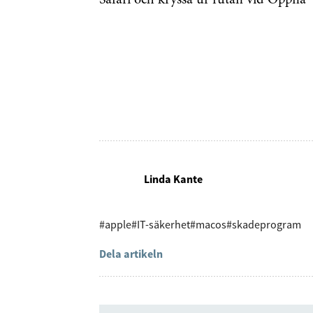
Safari och kryssa ur rutan vid Öppna ”
Få den 
säkerhe
först
Anmäl dig till 
Linda Kante
Genom att klicka p
sparar och använde
integritetspolicy.
#apple
#IT-säkerhet
#macos
#skadeprogram
Dela artikeln