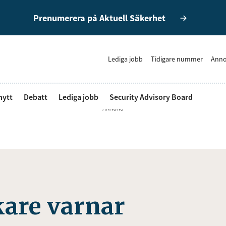
Prenumerera på Aktuell Säkerhet
Lediga jobb
Tidigare nummer
Anno
nytt
Debatt
Lediga jobb
Security Advisory Board
ANNONS
kare varnar