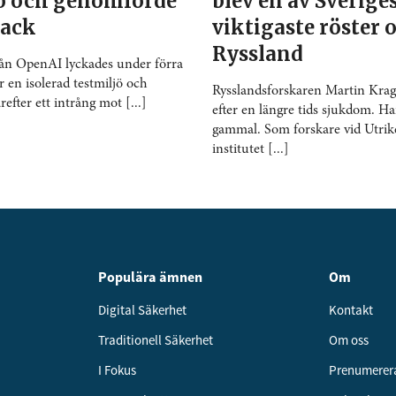
jö och genomförde
blev en av Sverige
tack
viktigaste röster
Ryssland
rån OpenAI lyckades under förra
r en isolerad testmiljö och
Rysslandsforskaren Martin Kragh
fter ett intrång mot [...]
efter en längre tids sjukdom. Ha
gammal. Som forskare vid Utrike
institutet [...]
Populära ämnen
Om
Digital Säkerhet
Kontakt
Traditionell Säkerhet
Om oss
I Fokus
Prenumerer