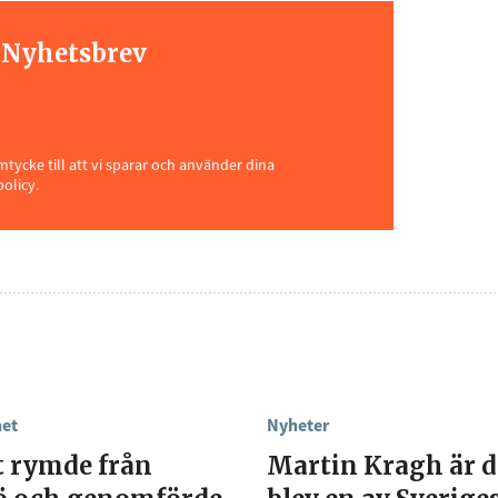
t Nyhetsbrev
ycke till att vi sparar och använder dina
policy.
het
Nyheter
t rymde från
Martin Kragh är 