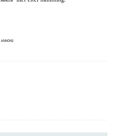
säkra” filer efter hämtning.
senaste
tsinformationen
ANNONS
vårt nyhetsbrev!
Prenumerera
å "Prenumerera" ger du samtycke till att vi
r dina personuppgifter i enlighet med vår