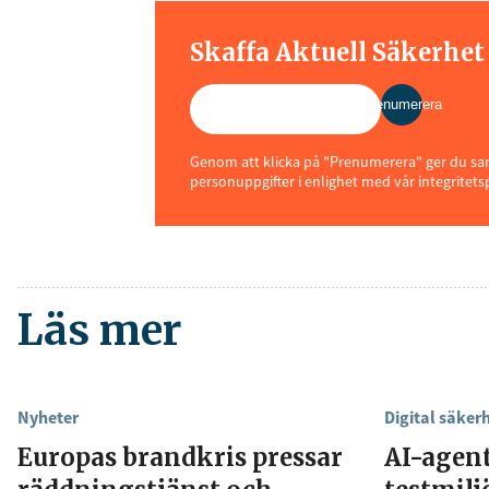
Skaffa Aktuell Säkerhe
Prenumerera
Genom att klicka på "Prenumerera" ger du samt
personuppgifter i enlighet med vår integritets
Läs mer
Nyheter
Digital säker
Europas brandkris pressar
AI-agen