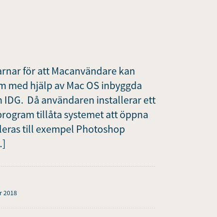
e
arnar för att Macanvändare kan
gram med hjälp av Mac OS inbyggda
n IDG. Då användaren installerar ett
rogram tillåta systemet att öppna
talleras till exempel Photoshop
…]
r 2018