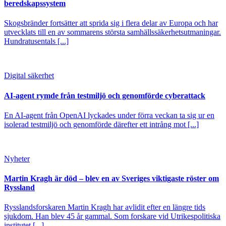
beredskapssystem
Skogsbränder fortsätter att sprida sig i flera delar av Europa och har
utvecklats till en av sommarens största samhällssäkerhetsutmaningar.
Hundratusentals [...]
Digital säkerhet
AI-agent rymde från testmiljö och genomförde cyberattack
En AI-agent från OpenAI lyckades under förra veckan ta sig ur en
isolerad testmiljö och genomförde därefter ett intrång mot [...]
Nyheter
Martin Kragh är död – blev en av Sveriges viktigaste röster om
Ryssland
Rysslandsforskaren Martin Kragh har avlidit efter en längre tids
sjukdom. Han blev 45 år gammal. Som forskare vid Utrikespolitiska
institutet [...]