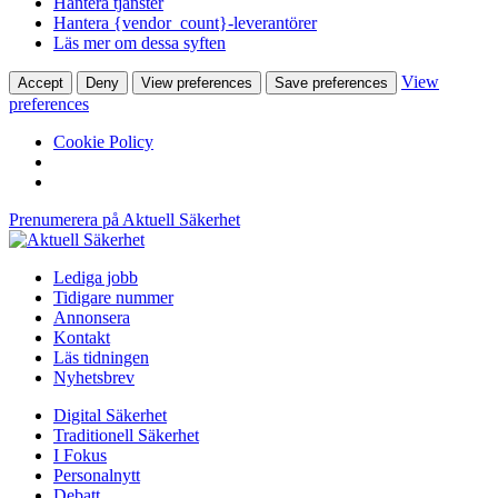
Hantera tjänster
Hantera {vendor_count}-leverantörer
Läs mer om dessa syften
View
Accept
Deny
View preferences
Save preferences
preferences
Cookie Policy
Prenumerera på Aktuell Säkerhet
Lediga jobb
Tidigare nummer
Annonsera
Kontakt
Läs tidningen
Nyhetsbrev
Digital Säkerhet
Traditionell Säkerhet
I Fokus
Personalnytt
Debatt