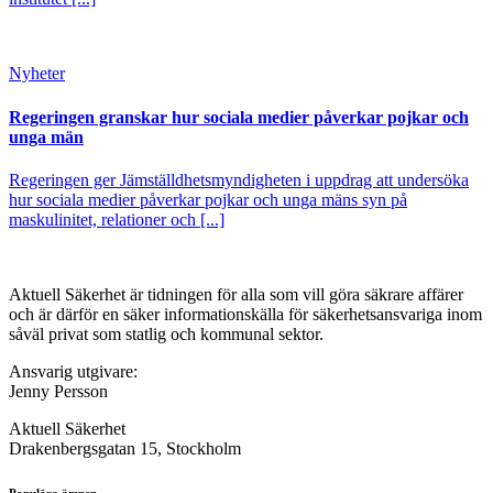
Nyheter
Regeringen granskar hur sociala medier påverkar pojkar och
unga män
Regeringen ger Jämställdhetsmyndigheten i uppdrag att undersöka
hur sociala medier påverkar pojkar och unga mäns syn på
maskulinitet, relationer och [...]
Aktuell Säkerhet är tidningen för alla som vill göra säkrare affärer
och är därför en säker informationskälla för säkerhets­ansvariga inom
såväl privat som statlig och kommunal sektor.
Ansvarig utgivare:
Jenny Persson
Aktuell Säkerhet
Drakenbergsgatan 15, Stockholm
Populära ämnen