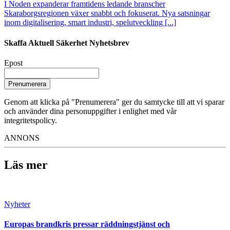
I Noden expanderar framtidens ledande branscher
Skaraborgsregionen växer snabbt och fokuserat. Nya satsningar
inom digitalisering, smart industri, spelutveckling [...]
Skaffa Aktuell Säkerhet Nyhetsbrev
Epost
Prenumerera
Genom att klicka på "Prenumerera" ger du samtycke till att vi sparar
och använder dina personuppgifter i enlighet med vår
integritetspolicy.
ANNONS
Läs mer
Nyheter
Europas brandkris pressar räddningstjänst och