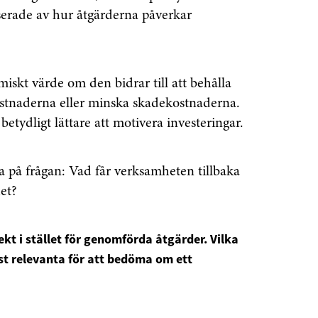
serade av hur åtgärderna påverkar
Prenumerera
å "Prenumerera" ger du samtycke till att vi
r dina personuppgifter i enlighet med vår
iskt värde om den bidrar till att behålla
ostnaderna eller minska skadekostnaderna.
etydligt lättare att motivera investeringar.
a på frågan: Vad får verksamheten tillbaka
het?
ekt i stället för genomförda åtgärder. Vilka
st relevanta för att bedöma om ett