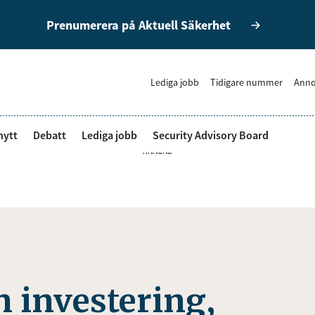
Prenumerera på Aktuell Säkerhet
Lediga jobb
Tidigare nummer
Anno
nytt
Debatt
Lediga jobb
Security Advisory Board
ANNONS
n investering,