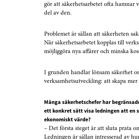
gör att säkerhetsarbetet ofta hamnar vi
del av den.
Problemet är sällan att säkerheten sak
När säkerhetsarbetet kopplas till verk
möjliggöra nya affärer och minska kost
I grunden handlar lönsam säkerhet 
verksamhetsutveckling: att skapa mer 
Få den 
Många säkerhetschefer har begränsade
säkerhe
ett konkret sätt visa ledningen att en
först
ekonomiskt värde?
– Det första steget är att sluta prata 
Anmäl dig till 
Ledningen är sällan intresserad av h