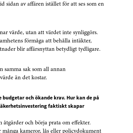
d sidan av affären istället för att ses som en
nar värde, utan att värdet inte synliggörs.
samhetens förmåga att behålla intäkter,
nader blir affärsnyttan betydligt tydligare.
om samma sak som all annan
värde än det kostar.
senaste
 budgetar och ökande krav. Hur kan de på
tsinformationen
 säkerhetsinvestering faktiskt skapar
om åtgärder och börja prata om effekter.
vårt nyhetsbrev!
ur många kameror, lås eller policydokument