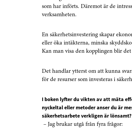
som har införts. Däremot är de intres
verksamheten.
Genom att klicka p
sparar och använde
En säkerhetsinvestering skapar ekonom
integritetspolicy.
eller öka intäkterna, minska skyddsk
Kan man visa den kopplingen blir det b
Det handlar ytterst om att kunna svar
för de resurser som investeras i säker
I boken lyfter du vikten av att mäta eff
nyckeltal eller metoder anser du är me
säkerhetsarbete verkligen är lönsamt?
– Jag brukar utgå från fyra frågor: