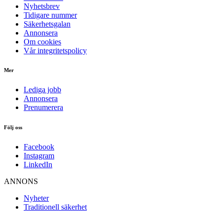
Nyhetsbrev
Tidigare nummer
Säkerhetsgalan
Annonsera
Om cookies
Vår integritetspolicy
Mer
Lediga jobb
Annonsera
Prenumerera
Följ oss
Facebook
Instagram
LinkedIn
ANNONS
Nyheter
Traditionell säkerhet