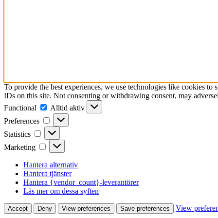
To provide the best experiences, we use technologies like cookies to 
IDs on this site. Not consenting or withdrawing consent, may adversely
Functional
Functional
Alltid aktiv
Preferences
Preferences
Statistics
Statistics
Marketing
Marketing
Hantera alternativ
Hantera tjänster
Hantera {vendor_count}-leverantörer
Läs mer om dessa syften
View prefere
Accept
Deny
View preferences
Save preferences