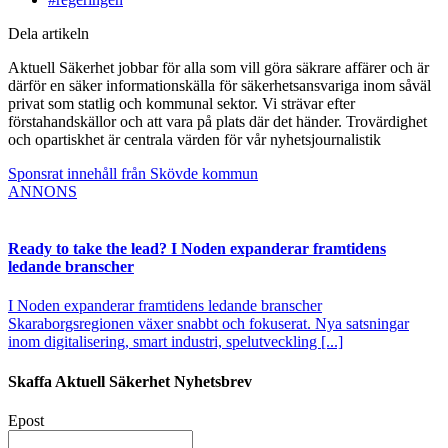
Dela artikeln
Aktuell Säkerhet jobbar för alla som vill göra säkrare affärer och är
därför en säker informationskälla för säkerhetsansvariga inom såväl
privat som statlig och kommunal sektor. Vi strävar efter
förstahandskällor och att vara på plats där det händer. Trovärdighet
och opartiskhet är centrala värden för vår nyhetsjournalistik
Sponsrat innehåll från Skövde kommun
ANNONS
Ready to take the lead? I Noden expanderar framtidens
ledande branscher
I Noden expanderar framtidens ledande branscher
Skaraborgsregionen växer snabbt och fokuserat. Nya satsningar
inom digitalisering, smart industri, spelutveckling [...]
Skaffa Aktuell Säkerhet Nyhetsbrev
Epost