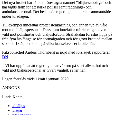
Det nya brottet har fått det föreslagna namnet ”blåljussabotage” och
har tagits fram för att stärka poliser samt räddnings- och
ambulanspersonal. Det beslutade regeringen under ett sammanträde
under torsdagen.
Till exempel innefattar brottet stenkastning och annan typ av våld
mot mot blåljuspersonal. Dessutom innefattar rubriceringen även
våld mot polishästar och blåljusfordon. Straffskalan föreslås ligga på
från fyra års fängelse för normalgraden och för grovt brott på mellan
sex och 18 år, beroende på vilka konsekvenser brottet får.
Rikspolischef Anders Thornberg är nöjd med förslaget, rapporterar
DN
.
– Vi har uppfattat att regeringen tar vår oro på stort allvar, hot och
våld mot blåljuspersonal är tyvärr vanligt, säger han.
Lagen föreslås träda i kraft i januari 2020.
ANNONS
Linda Kante
#blåljus
#lagar
#regeringen