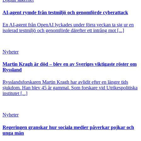
AI-agent rymde från testmiljö och genomförde cyberattack
En AI-agent från OpenAI lyckades under förra veckan ta sig ur en
isolerad testmiljö och genomförde därefter ett intrång mot [...]
Nyheter
Martin Kragh är död – blev en av Sveriges viktigaste röster om
Ryssland
Rysslandsforskaren Martin Kragh har avlidit efter en längre tids
sjukdom. Han blev 45 år gammal. Som forskare vid Utrikespolitiska
institutet [...]
Nyheter
Regeringen granskar hur sociala medier påverkar pojkar och
unga män