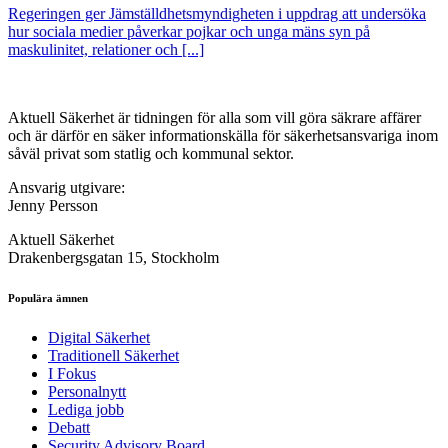
Regeringen ger Jämställdhetsmyndigheten i uppdrag att undersöka
hur sociala medier påverkar pojkar och unga mäns syn på
maskulinitet, relationer och [...]
Aktuell Säkerhet är tidningen för alla som vill göra säkrare affärer
och är därför en säker informationskälla för säkerhets­ansvariga inom
såväl privat som statlig och kommunal sektor.
Ansvarig utgivare:
Jenny Persson
Aktuell Säkerhet
Drakenbergsgatan 15, Stockholm
Populära ämnen
Digital Säkerhet
Traditionell Säkerhet
I Fokus
Personalnytt
Lediga jobb
Debatt
Security Advisory Board