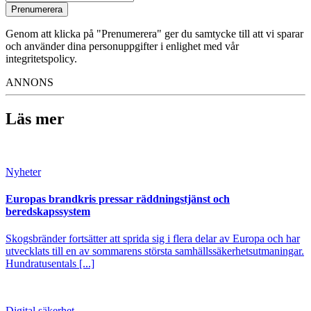
Prenumerera
Genom att klicka på "Prenumerera" ger du samtycke till att vi sparar
och använder dina personuppgifter i enlighet med vår
integritetspolicy.
ANNONS
Läs mer
Nyheter
Europas brandkris pressar räddningstjänst och
beredskapssystem
Skogsbränder fortsätter att sprida sig i flera delar av Europa och har
utvecklats till en av sommarens största samhällssäkerhetsutmaningar.
Hundratusentals [...]
Digital säkerhet