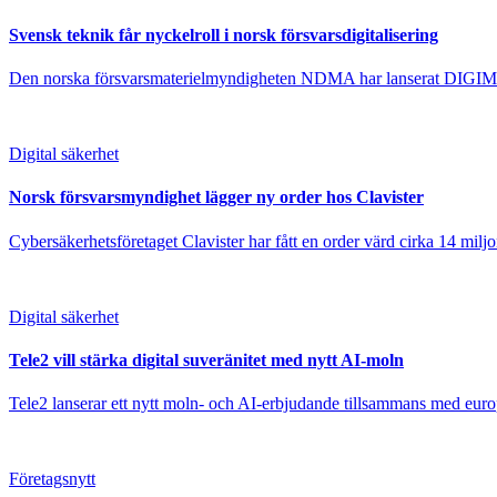
Svensk teknik får nyckelroll i norsk försvarsdigitalisering
Den norska försvarsmaterielmyndigheten NDMA har lanserat DIGIMAT – 
Digital säkerhet
Norsk försvarsmyndighet lägger ny order hos Clavister
Cybersäkerhetsföretaget Clavister har fått en order värd cirka 14 mil
Digital säkerhet
Tele2 vill stärka digital suveränitet med nytt AI-moln
Tele2 lanserar ett nytt moln- och AI-erbjudande tillsammans med europ
Företagsnytt