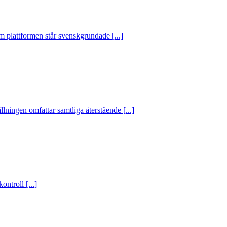
 plattformen står svenskgrundade [...]
ningen omfattar samtliga återstående [...]
ntroll [...]