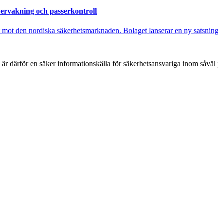
ervakning och passerkontroll
 mot den nordiska säkerhetsmarknaden. Bolaget lanserar en ny satsnin
h är därför en säker informationskälla för säkerhets­ansvariga inom såvä