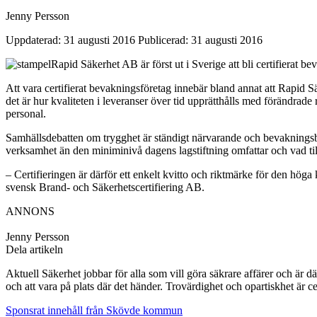
Jenny Persson
Uppdaterad: 31 augusti 2016
Publicerad: 31 augusti 2016
Rapid Säkerhet AB är först ut i Sverige att bli certifierat
Att vara certifierat bevakningsföretag innebär bland annat att Rapid S
det är hur kvaliteten i leveranser över tid upprätthålls med förändrade
personal.
Samhällsdebatten om trygghet är ständigt närvarande och bevakningsbra
verksamhet än den miniminivå dagens lagstiftning omfattar och vad ti
– Certifieringen är därför ett enkelt kvitto och riktmärke för den hög
svensk Brand- och Säkerhetscertifiering AB.
ANNONS
Jenny Persson
Dela artikeln
Aktuell Säkerhet jobbar för alla som vill göra säkrare affärer och är d
och att vara på plats där det händer. Trovärdighet och opartiskhet är ce
Sponsrat innehåll från Skövde kommun