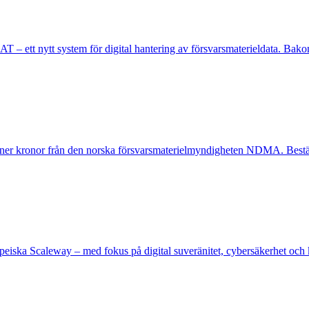
ett nytt system för digital hantering av försvarsmaterieldata. Bakom
joner kronor från den norska försvarsmaterielmyndigheten NDMA. Beställ
eiska Scaleway – med fokus på digital suveränitet, cybersäkerhet och ko