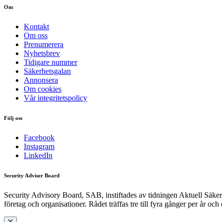
Om
Kontakt
Om oss
Prenumerera
Nyhetsbrev
Tidigare nummer
Säkerhetsgalan
Annonsera
Om cookies
Vår integritetspolicy
Följ oss
Facebook
Instagram
LinkedIn
Security Adviser Board
Security Advisory Board, SAB, instiftades av tidningen Aktuell Säkerh
företag och organisationer. Rådet träffas tre till fyra gånger per år och