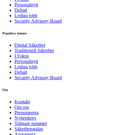
Personalnytt
Debatt
Lediga jobb
Security Advisory Board
Populära ämnen
Digital Säkerhet
Traditionell Säkerhet
I Fokus
Personalnytt
Lediga jobb
Debatt
Security Advisory Board
Om
Kontakt
Om oss
Prenumerera
Nyhetsbrev
Tidigare nummer
Säkerhetsgalan
Annonsera