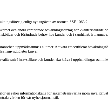
 bevakningsföretag enligt nya utgåvan av normen SSF 1063:2.
äkerhet och andra certifierade bevakningsföretag har kvalitetssäkrade pr
 riskbilder och förändrade behov hos kunder och i samhället. Ett annat ex
nschen uppmärksammas allt mer. Att vara ett certifierat bevakningsföreta
llsynsmyndigheter kräver.
a kvalitetsnivå kravställare och kunder ska kräva i upphandlingar och ink
ärför en säker informationskälla för säkerhetsansvariga inom såväl priva
ntrala värden för vår nyhetsjournalistik