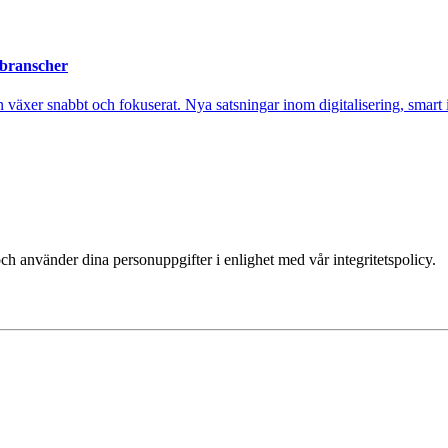
 branscher
xer snabbt och fokuserat. Nya satsningar inom digitalisering, smart ind
ch använder dina personuppgifter i enlighet med vår integritetspolicy.