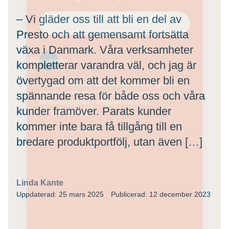
– Vi gläder oss till att bli en del av
Presto och att gemensamt fortsätta
växa i Danmark. Våra verksamheter
Prenumerera
kompletterar varandra väl, och jag är
övertygad om att det kommer bli en
Genom att klicka på "Prenumerera" ger du
samtycke till att vi sparar och använder dina
spännande resa för både oss och våra
personuppgifter i enlighet med vår
kunder framöver. Parats kunder
integritetspolicy.
kommer inte bara få tillgång till en
bredare produktportfölj, utan även […]
Linda Kante
Uppdaterad: 25 mars 2025
Publicerad: 12 december 2023