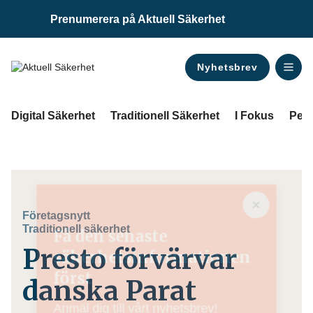
Prenumerera på Aktuell Säkerhet
Nyhetsbrev
ANNONS
Digital Säkerhet
Traditionell Säkerhet
I Fokus
Pers
Företagsnytt
Traditionell säkerhet
Få den senaste
Presto förvärvar
säkerhetsinformationen
först
danska Parat
Anmäl dig till vårt nyhetsbrev!