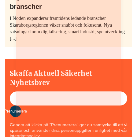
branscher
I Noden expanderar framtidens ledande branscher
Skaraborgsregionen växer snabbt och fokuserat. Nya
satsningar inom digitalisering, smart industri, spelutveckling
[...]
Skaffa Aktuell Säkerhet
Nyhetsbrev
Prenumerera
Genom att klicka på "Prenumerera" ger du samtycke till att vi
sparar och använder dina personuppgifter i enlighet med vår
integritetspolicy.