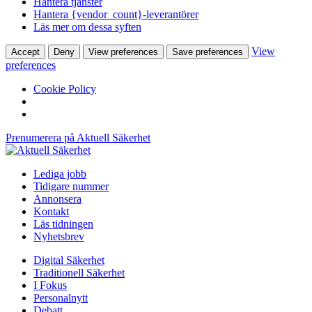
Hantera tjänster
Hantera {vendor_count}-leverantörer
Läs mer om dessa syften
View
Accept
Deny
View preferences
Save preferences
preferences
Cookie Policy
Prenumerera på Aktuell Säkerhet
Lediga jobb
Tidigare nummer
Annonsera
Kontakt
Läs tidningen
Nyhetsbrev
Digital Säkerhet
Traditionell Säkerhet
I Fokus
Personalnytt
Debatt