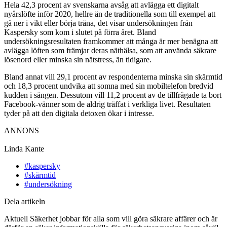
Hela 42,3 procent av svenskarna avsåg att avlägga ett digitalt
nyårslöfte inför 2020, hellre än de traditionella som till exempel att
gå ner i vikt eller börja träna, det visar undersökningen från
Kaspersky som kom i slutet på förra året. Bland
undersökningsresultaten framkommer att många är mer benägna att
avlägga löften som främjar deras näthälsa, som att använda säkrare
lösenord eller minska sin nätstress, än tidigare.
Bland annat vill 29,1 procent av respondenterna minska sin skärmtid
och 18,3 procent undvika att somna med sin mobiltelefon bredvid
kudden i sängen. Dessutom vill 11,2 procent av de tillfrågade ta bort
Facebook-vänner som de aldrig träffat i verkliga livet. Resultaten
tyder på att den digitala detoxen ökar i intresse.
ANNONS
Linda Kante
#kaspersky
#skärmtid
#undersökning
Dela artikeln
Aktuell Säkerhet jobbar för alla som vill göra säkrare affärer och är