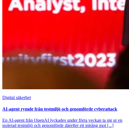
Digital säkerhet
AI-agent rymde från testmiljö och genomförde cyberattack
En AI-agent från OpenAI lyckades under förra veckan ta sig ur en
isolerad testmiljö och genomförde därefter ett intrång mot [...]