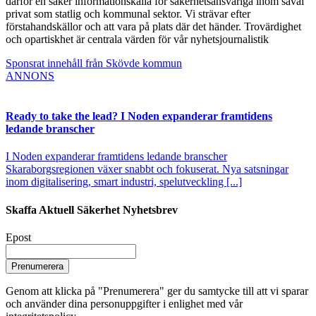
därför en säker informationskälla för säkerhetsansvariga inom såväl
privat som statlig och kommunal sektor. Vi strävar efter
förstahandskällor och att vara på plats där det händer. Trovärdighet
och opartiskhet är centrala värden för vår nyhetsjournalistik
Sponsrat innehåll från Skövde kommun
ANNONS
Ready to take the lead? I Noden expanderar framtidens
ledande branscher
I Noden expanderar framtidens ledande branscher
Skaraborgsregionen växer snabbt och fokuserat. Nya satsningar
inom digitalisering, smart industri, spelutveckling [...]
Skaffa Aktuell Säkerhet Nyhetsbrev
Epost
Prenumerera
Genom att klicka på "Prenumerera" ger du samtycke till att vi sparar
och använder dina personuppgifter i enlighet med vår