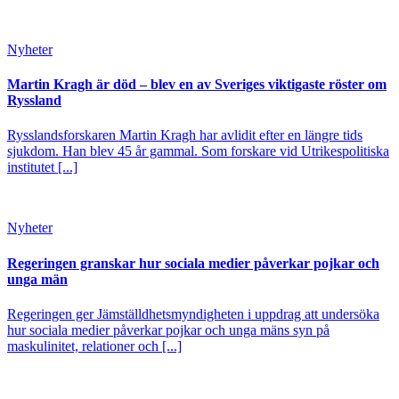
Nyheter
Martin Kragh är död – blev en av Sveriges viktigaste röster om
Ryssland
Rysslandsforskaren Martin Kragh har avlidit efter en längre tids
sjukdom. Han blev 45 år gammal. Som forskare vid Utrikespolitiska
institutet [...]
Nyheter
Regeringen granskar hur sociala medier påverkar pojkar och
unga män
Regeringen ger Jämställdhetsmyndigheten i uppdrag att undersöka
hur sociala medier påverkar pojkar och unga mäns syn på
maskulinitet, relationer och [...]