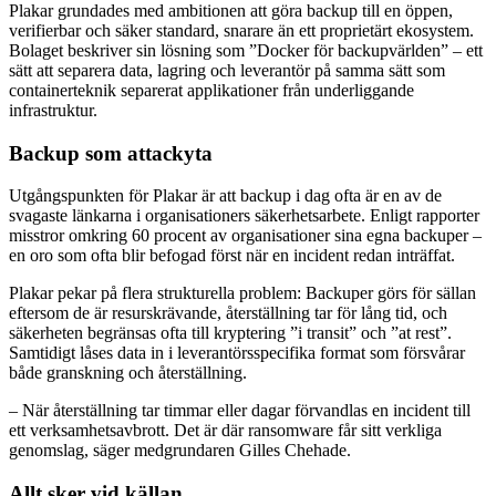
Plakar grundades med ambitionen att göra backup till en öppen,
verifierbar och säker standard, snarare än ett proprietärt ekosystem.
Bolaget beskriver sin lösning som ”Docker för backupvärlden” – ett
sätt att separera data, lagring och leverantör på samma sätt som
containerteknik separerat applikationer från underliggande
infrastruktur.
Backup som attackyta
Utgångspunkten för Plakar är att backup i dag ofta är en av de
svagaste länkarna i organisationers säkerhetsarbete. Enligt rapporter
misstror omkring 60 procent av organisationer sina egna backuper –
en oro som ofta blir befogad först när en incident redan inträffat.
Plakar pekar på flera strukturella problem: Backuper görs för sällan
eftersom de är resurskrävande, återställning tar för lång tid, och
säkerheten begränsas ofta till kryptering ”i transit” och ”at rest”.
Samtidigt låses data in i leverantörsspecifika format som försvårar
både granskning och återställning.
– När återställning tar timmar eller dagar förvandlas en incident till
ett verksamhetsavbrott. Det är där ransomware får sitt verkliga
genomslag, säger medgrundaren Gilles Chehade.
Allt sker vid källan