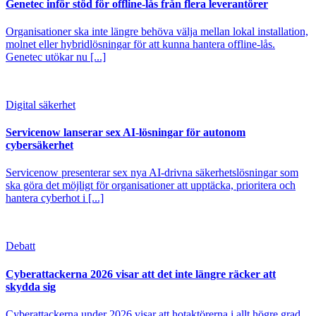
Genetec inför stöd för offline-lås från flera leverantörer
Organisationer ska inte längre behöva välja mellan lokal installation,
molnet eller hybridlösningar för att kunna hantera offline-lås.
Genetec utökar nu [...]
Digital säkerhet
Servicenow lanserar sex AI-lösningar för autonom
cybersäkerhet
Servicenow presenterar sex nya AI-drivna säkerhetslösningar som
ska göra det möjligt för organisationer att upptäcka, prioritera och
hantera cyberhot i [...]
Debatt
Cyberattackerna 2026 visar att det inte längre räcker att
skydda sig
Cyberattackerna under 2026 visar att hotaktörerna i allt högre grad