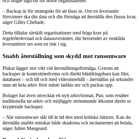
och single sign-on för större organisationer.
– Backup är för strategiskt för att låsas in. Om en leverantör
försvinner ska din data och din förmåga att återställa den finnas kvar,
säger Gilles Chehade.
Detta tilltalar särskilt organisationer med höga krav på
regelefterlevnad och datasuveränitet, där beroendet av enskilda
leverantörer ses som en risk i sig.
Snabb återställning som skydd mot ransomware
Plakar lägger stor vikt vid återställningsförmåga. Genom att
backuper är kontextmedvetna och direkt bläddringsbara kan filer,
databaser – och till och med videoinnehåll – återställas på sekunder
utan att hela arkiv först måste laddas ner och packas upp.
Bolaget har även utvecklat ett nytt arkivformat, Ptar, som ersätter
traditionella tar-arkiv och möjliggör strömmande åtkomst direkt ur
krypterade backuper.
– När ransomware slår till är tid den mest kritiska faktorn. Kan du
återställa snabbt minskar både skadorna och incitamentet att betala,
säger Julien Mangeard.