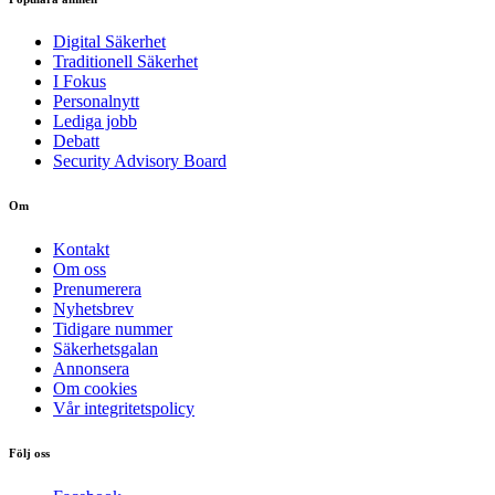
Digital Säkerhet
Traditionell Säkerhet
I Fokus
Personalnytt
Lediga jobb
Debatt
Security Advisory Board
Om
Kontakt
Om oss
Prenumerera
Nyhetsbrev
Tidigare nummer
Säkerhetsgalan
Annonsera
Om cookies
Vår integritetspolicy
Följ oss