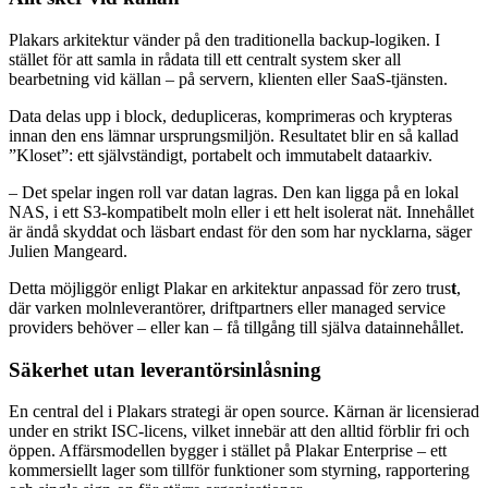
Plakars arkitektur vänder på den traditionella backup-logiken. I
stället för att samla in rådata till ett centralt system sker all
bearbetning vid källan – på servern, klienten eller SaaS-tjänsten.
Data delas upp i block, dedupliceras, komprimeras och krypteras
innan den ens lämnar ursprungsmiljön. Resultatet blir en så kallad
”Kloset”: ett självständigt, portabelt och immutabelt dataarkiv.
– Det spelar ingen roll var datan lagras. Den kan ligga på en lokal
NAS, i ett S3-kompatibelt moln eller i ett helt isolerat nät. Innehållet
är ändå skyddat och läsbart endast för den som har nycklarna, säger
Julien Mangeard.
Detta möjliggör enligt Plakar en arkitektur anpassad för zero trus
t
,
där varken molnleverantörer, driftpartners eller managed service
providers behöver – eller kan – få tillgång till själva datainnehållet.
Säkerhet utan leverantörsinlåsning
En central del i Plakars strategi är open source. Kärnan är licensierad
under en strikt ISC-licens, vilket innebär att den alltid förblir fri och
öppen. Affärsmodellen bygger i stället på Plakar Enterprise – ett
kommersiellt lager som tillför funktioner som styrning, rapportering