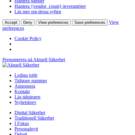
Hantera tjänster
Hantera {vendor_count}-leverantörer
Läs mer om dessa syften
View
Accept
Deny
View preferences
Save preferences
preferences
Cookie Policy
Prenumerera på Aktuell Säkerhet
Lediga jobb
Tidigare nummer
Annonsera
Kontakt
Läs tidningen
Nyhetsbrev
Digital Säkerhet
Traditionell Säkerhet
I Fokus
Personalnytt
Debatt