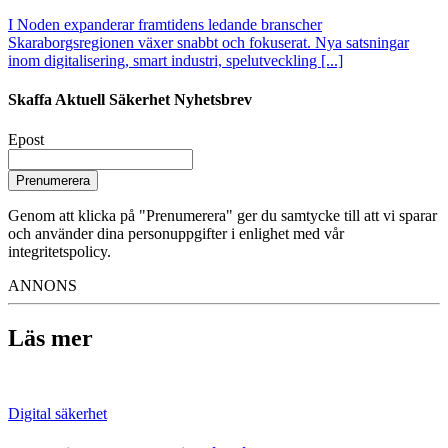
I Noden expanderar framtidens ledande branscher
Skaraborgsregionen växer snabbt och fokuserat. Nya satsningar
inom digitalisering, smart industri, spelutveckling [...]
Skaffa Aktuell Säkerhet Nyhetsbrev
Epost
Prenumerera
Genom att klicka på "Prenumerera" ger du samtycke till att vi sparar
och använder dina personuppgifter i enlighet med vår
integritetspolicy.
ANNONS
Läs mer
Digital säkerhet