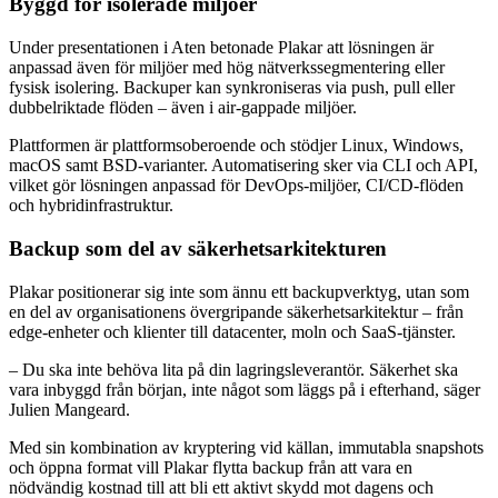
Byggd för isolerade miljöer
Under presentationen i Aten betonade Plakar att lösningen är
anpassad även för miljöer med hög nätverkssegmentering eller
fysisk isolering. Backuper kan synkroniseras via push, pull eller
dubbelriktade flöden – även i air-gappade miljöer.
Plattformen är plattformsoberoende och stödjer Linux, Windows,
macOS samt BSD-varianter. Automatisering sker via CLI och API,
vilket gör lösningen anpassad för DevOps-miljöer, CI/CD-flöden
och hybridinfrastruktur.
Backup som del av säkerhetsarkitekturen
Plakar positionerar sig inte som ännu ett backupverktyg, utan som
en del av organisationens övergripande säkerhetsarkitektur – från
edge-enheter och klienter till datacenter, moln och SaaS-tjänster.
– Du ska inte behöva lita på din lagringsleverantör. Säkerhet ska
vara inbyggd från början, inte något som läggs på i efterhand, säger
Julien Mangeard.
Med sin kombination av kryptering vid källan, immutabla snapshots
och öppna format vill Plakar flytta backup från att vara en
nödvändig kostnad till att bli ett aktivt skydd mot dagens och