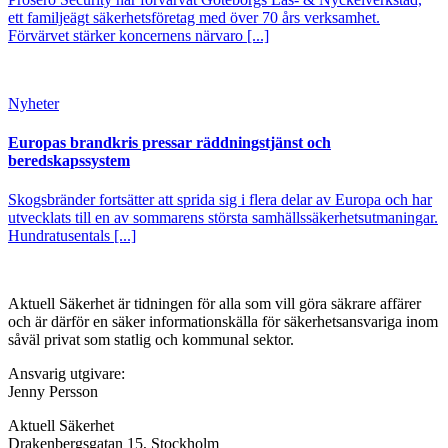
ett familjeägt säkerhetsföretag med över 70 års verksamhet.
Förvärvet stärker koncernens närvaro [...]
Nyheter
Europas brandkris pressar räddningstjänst och
beredskapssystem
Skogsbränder fortsätter att sprida sig i flera delar av Europa och har
utvecklats till en av sommarens största samhällssäkerhetsutmaningar.
Hundratusentals [...]
Aktuell Säkerhet är tidningen för alla som vill göra säkrare affärer
och är därför en säker informationskälla för säkerhets­ansvariga inom
såväl privat som statlig och kommunal sektor.
Ansvarig utgivare:
Jenny Persson
Aktuell Säkerhet
Drakenbergsgatan 15, Stockholm