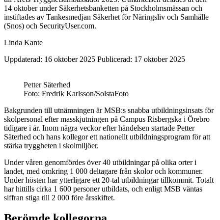
14 oktober under Säkerhetsbanketten på Stockholmsmässan och
instiftades av Tankesmedjan Säkerhet för Näringsliv och Samhälle
(Snos) och SecurityUser.com.
Linda Kante
Uppdaterad: 16 oktober 2025
Publicerad: 17 oktober 2025
Petter Säterhed
Foto: Fredrik Karlsson/SolstaFoto
Bakgrunden till utnämningen är MSB:s snabba utbildningsinsats för
skolpersonal efter masskjutningen på Campus Risbergska i Örebro
tidigare i år. Inom några veckor efter händelsen startade Petter
Säterhed och hans kollegor ett nationellt utbildningsprogram för att
stärka tryggheten i skolmiljöer.
Under våren genomfördes över 40 utbildningar på olika orter i
landet, med omkring 1 000 deltagare från skolor och kommuner.
Under hösten har ytterligare ett 20-tal utbildningar tillkommit. Totalt
har hittills cirka 1 600 personer utbildats, och enligt MSB väntas
siffran stiga till 2 000 före årsskiftet.
Berömde kollegorna