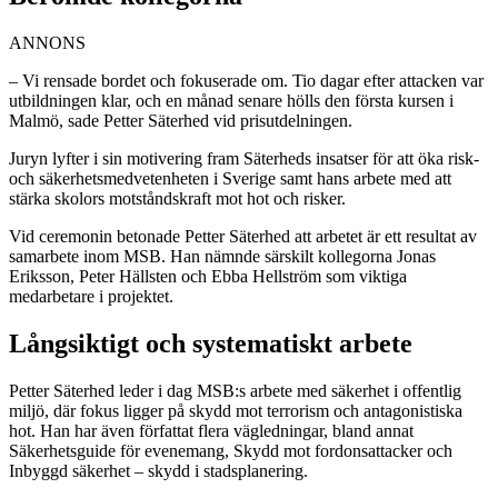
ANNONS
– Vi rensade bordet och fokuserade om. Tio dagar efter attacken var
utbildningen klar, och en månad senare hölls den första kursen i
Malmö, sade Petter Säterhed vid prisutdelningen.
Juryn lyfter i sin motivering fram Säterheds insatser för att öka risk-
och säkerhetsmedvetenheten i Sverige samt hans arbete med att
stärka skolors motståndskraft mot hot och risker.
Vid ceremonin betonade Petter Säterhed att arbetet är ett resultat av
samarbete inom MSB. Han nämnde särskilt kollegorna Jonas
Eriksson, Peter Hällsten och Ebba Hellström som viktiga
medarbetare i projektet.
Långsiktigt och systematiskt arbete
Petter Säterhed leder i dag MSB:s arbete med säkerhet i offentlig
miljö, där fokus ligger på skydd mot terrorism och antagonistiska
hot. Han har även författat flera vägledningar, bland annat
Säkerhetsguide för evenemang, Skydd mot fordonsattacker och
Inbyggd säkerhet – skydd i stadsplanering.