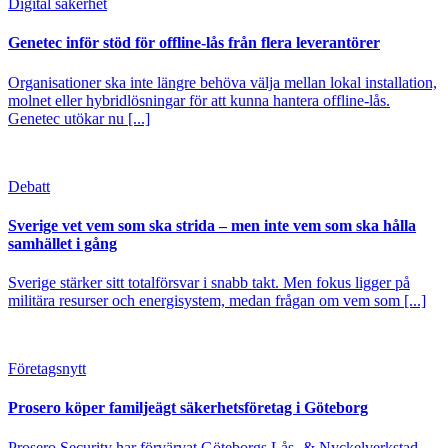
Digital säkerhet
Genetec inför stöd för offline-lås från flera leverantörer
Organisationer ska inte längre behöva välja mellan lokal installation,
molnet eller hybridlösningar för att kunna hantera offline-lås.
Genetec utökar nu [...]
Debatt
Sverige vet vem som ska strida – men inte vem som ska hålla
samhället i gång
Sverige stärker sitt totalförsvar i snabb takt. Men fokus ligger på
militära resurser och energisystem, medan frågan om vem som [...]
Företagsnytt
Prosero köper familjeägt säkerhetsföretag i Göteborg
Prosero Security har förvärvat Göteborgs Lås- & Nyckelverkstad,