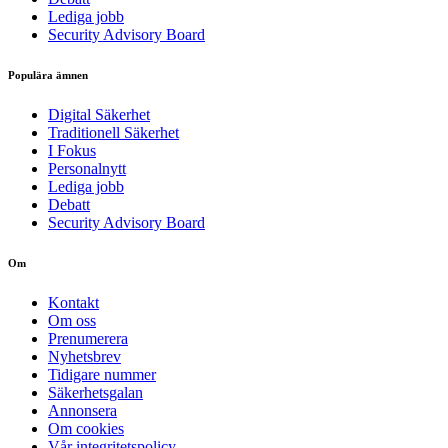
Lediga jobb
Security Advisory Board
Populära ämnen
Digital Säkerhet
Traditionell Säkerhet
I Fokus
Personalnytt
Lediga jobb
Debatt
Security Advisory Board
Om
Kontakt
Om oss
Prenumerera
Nyhetsbrev
Tidigare nummer
Säkerhetsgalan
Annonsera
Om cookies
Vår integritetspolicy