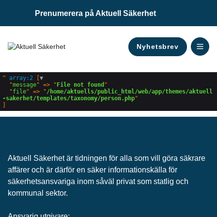
Prenumerera på Aktuell Säkerhet
Nyhetsbrev
^
array:2
 [
▼
Digital Säkerhet
Traditionell Säkerhet
I Fokus
Pers
  "
message
" => "
File not found
"

  "
file
" => "
/home/aktuells/public_html/web/app/themes/aktuell
-sakerhet/templates/taxonomy/person.php
Aktuell Säkerhet är tidningen för alla som vill göra säkrare
affärer och är därför en säker informationskälla för
säkerhets­ansvariga inom såväl privat som statlig och
kommunal sektor.
Ansvarig utgivare: