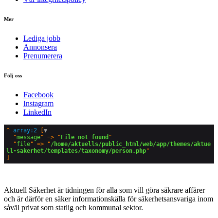
Mer
Lediga jobb
Annonsera
Prenumerera
Följ oss
Facebook
Instagram
LinkedIn
^
array:2
 [
▼
  "
message
" => "
File not found
"

  "
file
" => "
/home/aktuells/public_html/web/app/themes/aktue
ll-sakerhet/templates/taxonomy/person.php
Aktuell Säkerhet är tidningen för alla som vill göra säkrare affärer
och är därför en säker informationskälla för säkerhets­ansvariga inom
såväl privat som statlig och kommunal sektor.