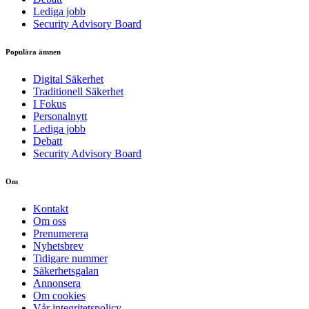
Lediga jobb
Security Advisory Board
Populära ämnen
Digital Säkerhet
Traditionell Säkerhet
I Fokus
Personalnytt
Lediga jobb
Debatt
Security Advisory Board
Om
Kontakt
Om oss
Prenumerera
Nyhetsbrev
Tidigare nummer
Säkerhetsgalan
Annonsera
Om cookies
Vår integritetspolicy