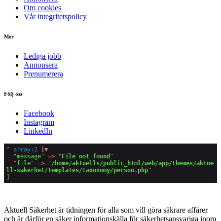
Om cookies
Vår integritetspolicy
Mer
Lediga jobb
Annonsera
Prenumerera
Följ oss
Facebook
Instagram
LinkedIn
^
array:2
 [
▼
  "
message
" => "
File not found
"

  "
file
" => "
/home/aktuells/public_html/web/app/themes/aktue
ll-sakerhet/templates/taxonomy/person.php
Aktuell Säkerhet är tidningen för alla som vill göra säkrare affärer
och är därför en säker informationskälla för säkerhets­ansvariga inom