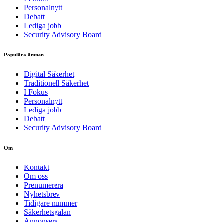
Personalnytt
Debatt
Lediga jobb
Security Advisory Board
Populära ämnen
Digital Säkerhet
Traditionell Säkerhet
I Fokus
Personalnytt
Lediga jobb
Debatt
Security Advisory Board
Om
Kontakt
Om oss
Prenumerera
Nyhetsbrev
Tidigare nummer
Säkerhetsgalan
Annonsera