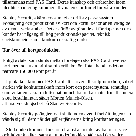
tillsammans med PAS Card. Deras kunskap och erfarenhet inom
identitetshantering kommer att vara en stor fördel för våra kunder.
Stanley Securitys kärnverksamhet är drift av passersystem.
Försäljning och produktion av kort och korttillbehör är en viktig del
av denna verksamhet. Det är därför avgörande att företaget och dess
kunder har tillgång till hög produktionskapacitet, teknisk
spetskompetens och konkurrenskraftiga priser.
Tar över all kortproduktion
Enligt avtalet som slutits mellan företagen ska PAS Card leverera
kort med och utan print samt korttillbehör. Totalt handlar det om
närmare 150 000 kort per år.
– I praktiken kommer PAS Card att ta över all kortproduktion, vilket
stärker vår konkurrenskraft inom kort och passersystem, samtidigt
som vi får en säkrare driftsituation och bättre kapacitet för att hantera
stora beställningar, säger Morten Munch-Olsen,
affärsutvecklingschef på Stanley Security.
Stanley Security poängterar att slutkunden även i fortsättningen ska
vända sig till dem när det gäller tjänsterna kring korthanteringen.
– Slutkunden kommer först och främst att märka av bättre service
och högre kvalitet, samt att utbudet breddas både vad det gäller