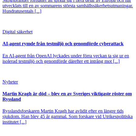
Skogsbränder fortsätter att sprida sig i flera delar av Europa och har
utvecklats till en av sommarens största samhällssäkerhetsutmaningar.
Hundratusentals [...]
Digital säkerhet
AI-agent rymde från testmiljö och genomförde cyberattack
En AI-agent från OpenAI lyckades under förra veckan ta sig ur en
isolerad testmiljö och genomförde därefter ett intrång mot [...]
Nyheter
Martin Kragh är död – blev en av Sveriges viktigaste röster om
Ryssland
Rysslandsforskaren Martin Kragh har avlidit efter en längre tids
sjukdom. Han blev 45 år gammal. Som forskare vid Utrikespolitiska
institutet [...]