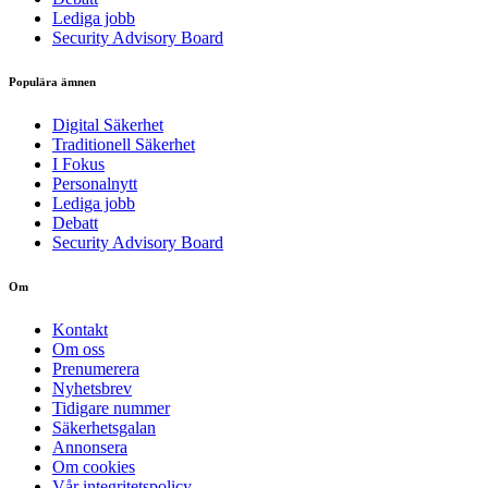
Lediga jobb
Security Advisory Board
Populära ämnen
Digital Säkerhet
Traditionell Säkerhet
I Fokus
Personalnytt
Lediga jobb
Debatt
Security Advisory Board
Om
Kontakt
Om oss
Prenumerera
Nyhetsbrev
Tidigare nummer
Säkerhetsgalan
Annonsera
Om cookies
Vår integritetspolicy