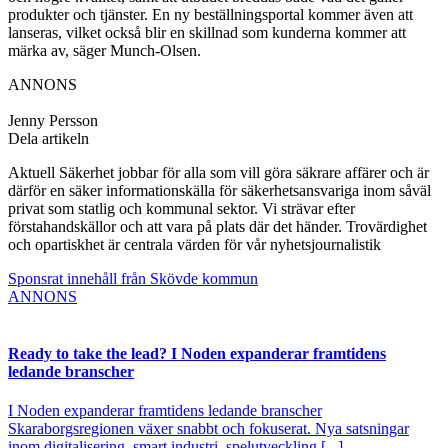
produkter och tjänster. En ny beställningsportal kommer även att
lanseras, vilket också blir en skillnad som kunderna kommer att
märka av, säger Munch-Olsen.
ANNONS
Jenny Persson
Dela artikeln
Aktuell Säkerhet jobbar för alla som vill göra säkrare affärer och är
därför en säker informationskälla för säkerhetsansvariga inom såväl
privat som statlig och kommunal sektor. Vi strävar efter
förstahandskällor och att vara på plats där det händer. Trovärdighet
och opartiskhet är centrala värden för vår nyhetsjournalistik
Sponsrat innehåll från Skövde kommun
ANNONS
Ready to take the lead? I Noden expanderar framtidens
ledande branscher
I Noden expanderar framtidens ledande branscher
Skaraborgsregionen växer snabbt och fokuserat. Nya satsningar
inom digitalisering, smart industri, spelutveckling [...]