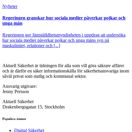
Nyheter
Regeringen granskar hur sociala medier påverkar pojkar och
unga män
Regeringen ger Jämställdhetsmyndigheten i uppdrag att undersöka
hur sociala medier påverkar pojkar och unga mäns syn på
maskulinitet, relationer och [...]
Aktuell Säkerhet är tidningen för alla som vill göra säkrare affärer
och är därför en säker informationskälla för säkerhets­ansvariga inom
såväl privat som statlig och kommunal sektor.
Ansvarig utgivare:
Jenny Persson
Aktuell Säkerhet
Drakenbergsgatan 15, Stockholm
Populära ämnen
Digital Säkerhet