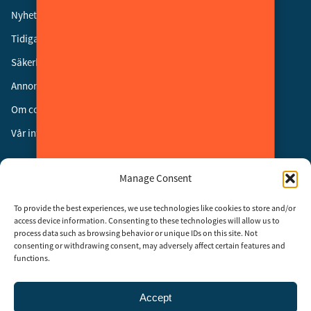
Nyhetsbrev
Tidigare nummer
Säkerhetsgalan
Annonsera
Om cookies
Vår integritetspolicy
Följ oss
Manage Consent
Facebook
To provide the best experiences, we use technologies like cookies to store and/or
Instagram
access device information. Consenting to these technologies will allow us to
process data such as browsing behavior or unique IDs on this site. Not
LinkedIn
consenting or withdrawing consent, may adversely affect certain features and
functions.
Accept
Security Adviser Board