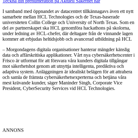
Teckna din prenumeration på Aktuell Säkerhet här
I samband med öppnandet av datacentret tillkännagavs även ett nytt
samarbete mellan HCL Technologies och de Texas-baserade
universiteten Collin College och University of North Texas. Som en
del av partnerskapet ska HCL genomföra hackathons på skolorna,
under ledning av HCL-chefer, där deltagare från de vinnande lagen
kommer att erbjudas heltidsjobb och avancerad utbildning på HCL
– Morgondagens digitala organisationer hanterar mängder känslig
data och affärskritiska applikationer. Vårt nya cybersäkerhetscenter i
Frisco är utformat för att försvara våra kunders digitala tillgångar
mot säkerhetshot genom att utnyttja intelligenta, prediktiva och
adaptiva system. Anläggningen är idealiskt belägen för att attrahera
och samla de främsta cybersäkerhetsexperterna och betjäna våra
mest krävande kunder, säger Maninder Singh, Corporate Vice
President, CyberSecurity Services vid HCL Technologies.
ANNONS