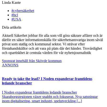
Linda Kante
#cybersäkerhet
#hcl
#USA
Dela artikeln
Aktuell Säkerhet jobbar för alla som vill göra säkrare affärer och är
därför en säker informationskälla för säkerhetsansvariga inom såväl
privat som statlig och kommunal sektor. Vi strävar efter
förstahandskällor och att vara på plats där det händer. Trovärdighet
och opartiskhet är centrala värden för vår nyhetsjournalistik
Sponsrat innehåll från Skövde kommun
ANNONS
Ready to take the lead? I Noden expanderar framtidens
ledande branscher
I Noden expanderar framtidens ledande branscher
Skaraborgsregionen växer snabbt och fokuserat. Nya satsningar
inom digitalisering, smart industri, spelutveckling [...]