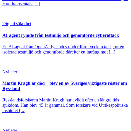
Hundratusentals [...]
Digital säkerhet
AI-agent rymde från testmiljö och genomförde cyberattack
En AI-agent från OpenAI lyckades under förra veckan ta sig ur en
isolerad testmiljö och genomförde därefter ett intrång mot [...]
Nyheter
Martin Kragh är död – blev en av Sveriges viktigaste röster om
Ryssland
Rysslandsforskaren Martin Kragh har avlidit efter en längre tids
sjukdom. Han blev 45 år gammal. Som forskare vid Utrikespolitiska
institutet [...]
Nyheter