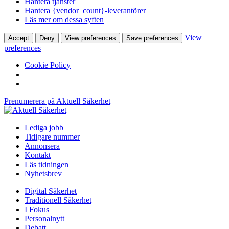
Hantera tjänster
Hantera {vendor_count}-leverantörer
Läs mer om dessa syften
View
Accept
Deny
View preferences
Save preferences
preferences
Cookie Policy
Prenumerera på Aktuell Säkerhet
Lediga jobb
Tidigare nummer
Annonsera
Kontakt
Läs tidningen
Nyhetsbrev
Digital Säkerhet
Traditionell Säkerhet
I Fokus
Personalnytt
Debatt