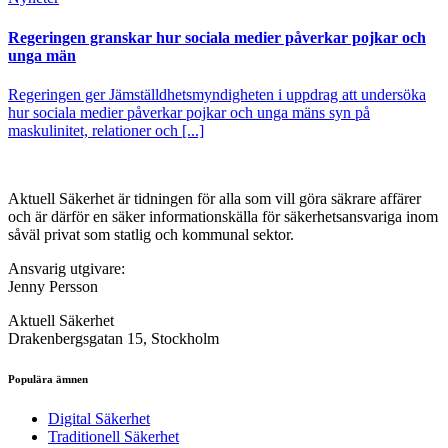
Regeringen granskar hur sociala medier påverkar pojkar och
unga män
Regeringen ger Jämställdhetsmyndigheten i uppdrag att undersöka
hur sociala medier påverkar pojkar och unga mäns syn på
maskulinitet, relationer och [...]
Aktuell Säkerhet är tidningen för alla som vill göra säkrare affärer
och är därför en säker informationskälla för säkerhets­ansvariga inom
såväl privat som statlig och kommunal sektor.
Ansvarig utgivare:
Jenny Persson
Aktuell Säkerhet
Drakenbergsgatan 15, Stockholm
Populära ämnen
Digital Säkerhet
Traditionell Säkerhet