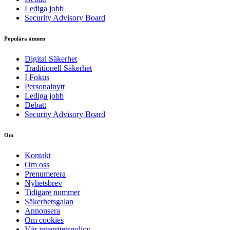
Lediga jobb
Security Advisory Board
Populära ämnen
Digital Säkerhet
Traditionell Säkerhet
I Fokus
Personalnytt
Lediga jobb
Debatt
Security Advisory Board
Om
Kontakt
Om oss
Prenumerera
Nyhetsbrev
Tidigare nummer
Säkerhetsgalan
Annonsera
Om cookies
Vår integritetspolicy