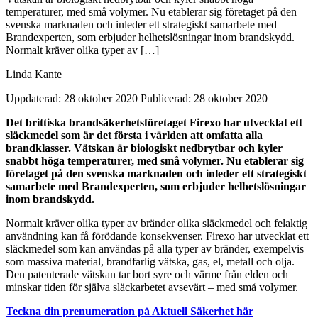
temperaturer, med små volymer. Nu etablerar sig företaget på den
svenska marknaden och inleder ett strategiskt samarbete med
Brandexperten, som erbjuder helhetslösningar inom brandskydd.
Normalt kräver olika typer av […]
Linda Kante
Uppdaterad: 28 oktober 2020
Publicerad: 28 oktober 2020
Det brittiska brandsäkerhetsföretaget Firexo har utvecklat ett
släckmedel som är det första i världen att omfatta alla
brandklasser. Vätskan är biologiskt nedbrytbar och kyler
snabbt höga temperaturer, med små volymer. Nu etablerar sig
företaget på den svenska marknaden och inleder ett strategiskt
samarbete med Brandexperten, som erbjuder helhetslösningar
inom brandskydd.
Normalt kräver olika typer av bränder olika släckmedel och felaktig
användning kan få förödande konsekvenser. Firexo har utvecklat ett
släckmedel som kan användas på alla typer av bränder, exempelvis
som massiva material, brandfarlig vätska, gas, el, metall och olja.
Den patenterade vätskan tar bort syre och värme från elden och
minskar tiden för själva släckarbetet avsevärt – med små volymer.
Teckna din prenumeration på Aktuell Säkerhet här