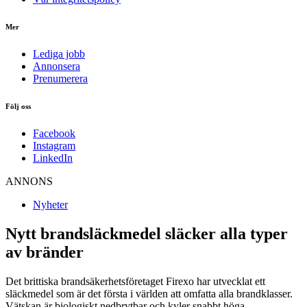
Mer
Lediga jobb
Annonsera
Prenumerera
Följ oss
Facebook
Instagram
LinkedIn
ANNONS
Nyheter
Nytt brandsläckmedel släcker alla typer
av bränder
Det brittiska brandsäkerhetsföretaget Firexo har utvecklat ett
släckmedel som är det första i världen att omfatta alla brandklasser.
Vätskan är biologiskt nedbrytbar och kyler snabbt höga