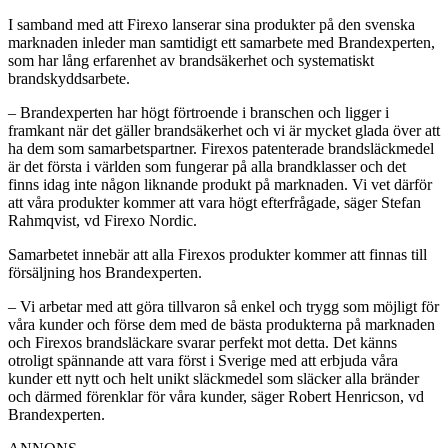
I samband med att Firexo lanserar sina produkter på den svenska
marknaden inleder man samtidigt ett samarbete med Brandexperten,
som har lång erfarenhet av brandsäkerhet och systematiskt
brandskyddsarbete.
– Brandexperten har högt förtroende i branschen och ligger i
framkant när det gäller brandsäkerhet och vi är mycket glada över att
ha dem som samarbetspartner. Firexos patenterade brandsläckmedel
är det första i världen som fungerar på alla brandklasser och det
finns idag inte någon liknande produkt på marknaden. Vi vet därför
att våra produkter kommer att vara högt efterfrågade, säger Stefan
Rahmqvist, vd Firexo Nordic.
Samarbetet innebär att alla Firexos produkter kommer att finnas till
försäljning hos Brandexperten.
– Vi arbetar med att göra tillvaron så enkel och trygg som möjligt för
våra kunder och förse dem med de bästa produkterna på marknaden
och Firexos brandsläckare svarar perfekt mot detta. Det känns
otroligt spännande att vara först i Sverige med att erbjuda våra
kunder ett nytt och helt unikt släckmedel som släcker alla bränder
och därmed förenklar för våra kunder, säger Robert Henricson, vd
Brandexperten.