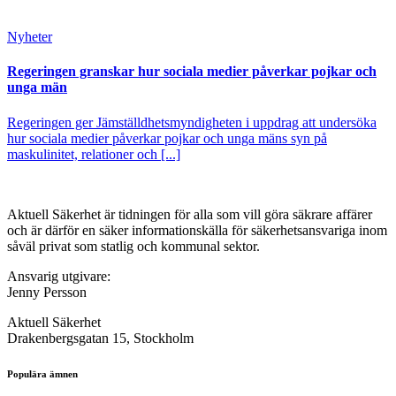
Nyheter
Regeringen granskar hur sociala medier påverkar pojkar och
unga män
Regeringen ger Jämställdhetsmyndigheten i uppdrag att undersöka
hur sociala medier påverkar pojkar och unga mäns syn på
maskulinitet, relationer och [...]
Aktuell Säkerhet är tidningen för alla som vill göra säkrare affärer
och är därför en säker informationskälla för säkerhets­ansvariga inom
såväl privat som statlig och kommunal sektor.
Ansvarig utgivare:
Jenny Persson
Aktuell Säkerhet
Drakenbergsgatan 15, Stockholm
Populära ämnen