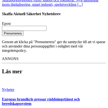
Skaraborgsregionen växer snabbt och fokuserat. Nya satsningar
inom digitalisering, smart industri, spelutveckling [...]
Skaffa Aktuell Säkerhet Nyhetsbrev
Epost
Prenumerera
Genom att klicka på "Prenumerera" ger du samtycke till att vi sparar
och använder dina personuppgifter i enlighet med vår
integritetspolicy.
ANNONS
Läs mer
Nyheter
Europas brandkris pressar räddningstjänst och
beredskapssystem