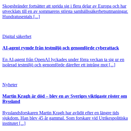
Skogsbränder fortsätter att sprida sig i flera delar av Europa och har
utvecklats till en av sommarens största samhällssäkerhetsutmaningar.
Hundratusentals [...]
Digital säkerhet
AI-agent rymde från testmiljö och genomförde cyberattack
En AI-agent från OpenAI lyckades under förra veckan ta sig ur en
isolerad testmiljö och genomförde därefter ett intrång mot [...]
Nyheter
Martin Kragh är död – blev en av Sveriges viktigaste röster om
Ryssland
Rysslandsforskaren Martin Kragh har avlidit efter en längre tids
sjukdom. Han blev 45 år gammal. Som forskare vid Utrikespolitiska
institutet [...]