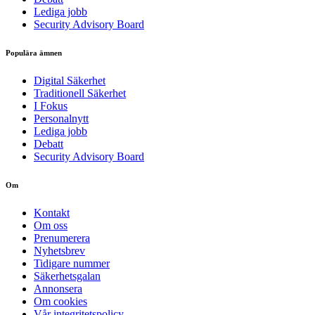
Lediga jobb
Security Advisory Board
Populära ämnen
Digital Säkerhet
Traditionell Säkerhet
I Fokus
Personalnytt
Lediga jobb
Debatt
Security Advisory Board
Om
Kontakt
Om oss
Prenumerera
Nyhetsbrev
Tidigare nummer
Säkerhetsgalan
Annonsera
Om cookies
Vår integritetspolicy