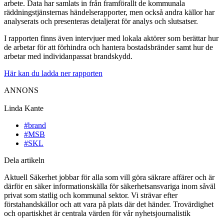
arbete. Data har samlats in från framförallt de kommunala
räddningstjänsternas händelserapporter, men också andra källor har
analyserats och presenteras detaljerat för analys och slutsatser.
I rapporten finns även intervjuer med lokala aktörer som berättar hur
de arbetar för att förhindra och hantera bostadsbränder samt hur de
arbetar med individanpassat brandskydd.
Här kan du ladda ner rapporten
ANNONS
Linda Kante
#brand
#MSB
#SKL
Dela artikeln
Aktuell Säkerhet jobbar för alla som vill göra säkrare affärer och är
därför en säker informationskälla för säkerhetsansvariga inom såväl
privat som statlig och kommunal sektor. Vi strävar efter
förstahandskällor och att vara på plats där det händer. Trovärdighet
och opartiskhet är centrala värden för vår nyhetsjournalistik