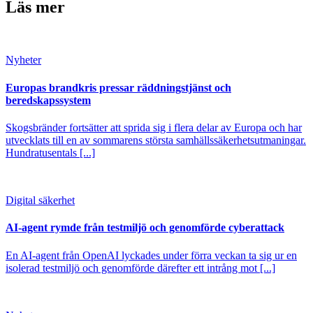
Läs mer
Nyheter
Europas brandkris pressar räddningstjänst och
beredskapssystem
Skogsbränder fortsätter att sprida sig i flera delar av Europa och har
utvecklats till en av sommarens största samhällssäkerhetsutmaningar.
Hundratusentals [...]
Digital säkerhet
AI-agent rymde från testmiljö och genomförde cyberattack
En AI-agent från OpenAI lyckades under förra veckan ta sig ur en
isolerad testmiljö och genomförde därefter ett intrång mot [...]