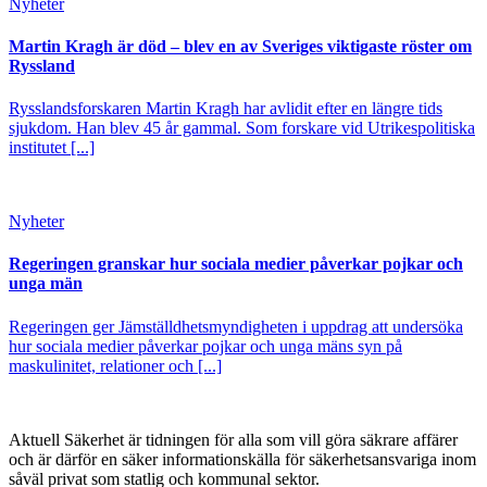
Nyheter
Martin Kragh är död – blev en av Sveriges viktigaste röster om
Ryssland
Rysslandsforskaren Martin Kragh har avlidit efter en längre tids
sjukdom. Han blev 45 år gammal. Som forskare vid Utrikespolitiska
institutet [...]
Nyheter
Regeringen granskar hur sociala medier påverkar pojkar och
unga män
Regeringen ger Jämställdhetsmyndigheten i uppdrag att undersöka
hur sociala medier påverkar pojkar och unga mäns syn på
maskulinitet, relationer och [...]
Aktuell Säkerhet är tidningen för alla som vill göra säkrare affärer
och är därför en säker informationskälla för säkerhets­ansvariga inom
såväl privat som statlig och kommunal sektor.