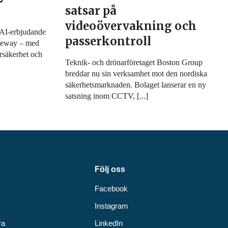
satsar på
videoövervakning och
h AI-erbjudande
passerkontroll
aleway – med
ersäkerhet och
Teknik- och drönarföretaget Boston Group
breddar nu sin verksamhet mot den nordiska
säkerhetsmarknaden. Bolaget lanserar en ny
satsning inom CCTV, [...]
Följ oss
Facebook
Instagram
ra
LinkedIn