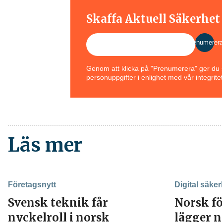
Skaffa Aktuell Säkerhe
Prenumerer
Genom att klicka på "Prenumerera" ger du s
personuppgifter i enlighet med vår integritet
Läs mer
Företagsnytt
Digital säker
Svensk teknik får
Norsk f
nyckelroll i norsk
lägger n