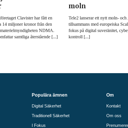
r
moln
öretaget Clavister har fått en
Tele2 lanserar ett nytt moln- oc
a 14 miljoner kronor från den
tillsammans med europeiska Sc
rsmaterielmyndigheten NDMA.
fokus på digital suveränitet, cyb
mfattar samtliga återstående [...]
kontroll [...]
Populära ämnen
Om
Digital Säkerhet
Kontakt
Traditionell Säkerhet
Om oss
I Fokus
Prenumere