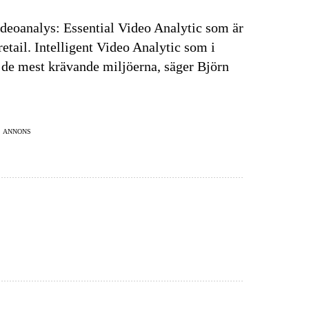
ideoanalys: Essential Video Analytic som är
senaste
etail. Intelligent Video Analytic som i
ra de mest krävande miljöerna, säger Björn
tsinformationen
 vårt nyhetsbrev!
ANNONS
Prenumerera
på "Prenumerera" ger du samtycke till att vi
er dina personuppgifter i enlighet med vår