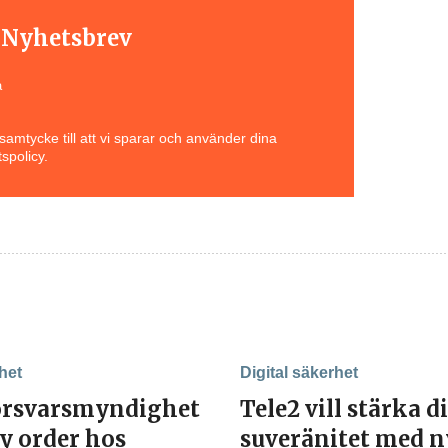
t Nyhetsbrev
a
amtycke till att vi sparar och använder dina
spolicy.
het
Digital säkerhet
örsvarsmyndighet
Tele2 vill stärka d
y order hos
suveränitet med n