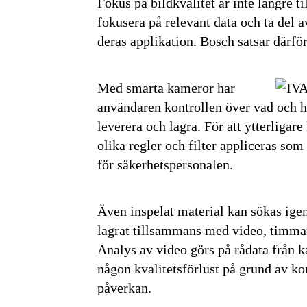
Fokus på bildkvalitet är inte längre t
fokusera på relevant data och ta del a
deras applikation. Bosch satsar därfö
Med smarta kameror har
användaren kontrollen över vad och 
leverera och lagra. För att ytterligar
olika regler och filter appliceras som
för säkerhetspersonalen.
Även inspelat material kan sökas ige
lagrat tillsammans med video, timma
Analys av video görs på rådata från ka
någon kvalitetsförlust på grund av ko
påverkan.