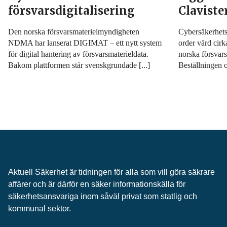
försvarsdigitalisering
Claviste
Den norska försvarsmaterielmyndigheten
Cybersäkerhetsf
NDMA har lanserat DIGIMAT – ett nytt system
order värd cirk
för digital hantering av försvarsmaterieldata.
norska försva
Bakom plattformen står svenskgrundade [...]
Beställningen o
Aktuell Säkerhet är tidningen för alla som vill göra säkrare
affärer och är därför en säker informationskälla för
säkerhets­ansvariga inom såväl privat som statlig och
kommunal sektor.