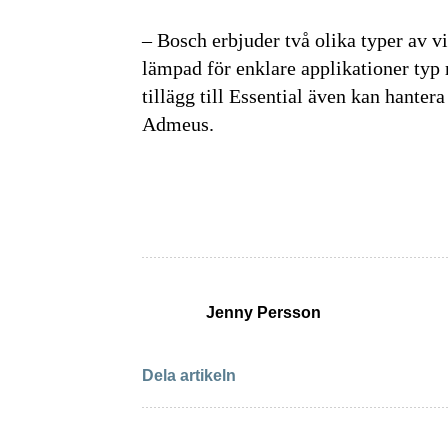
– Bosch erbjuder två olika typer av v
Få den 
lämpad för enklare applikationer typ r
tillägg till Essential även kan hante
säkerhe
Admeus.
först
Anmäl dig till
Genom att klicka 
sparar och använd
Jenny Persson
integritetspolicy.
Dela artikeln