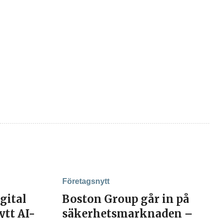
Företagsnytt
igital
Boston Group går in på
ytt AI-
säkerhetsmarknaden –