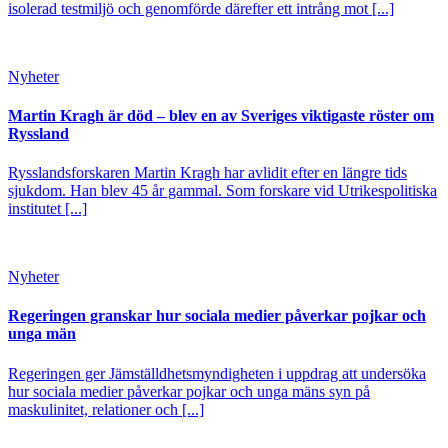
isolerad testmiljö och genomförde därefter ett intrång mot [...]
Nyheter
Martin Kragh är död – blev en av Sveriges viktigaste röster om
Ryssland
Rysslandsforskaren Martin Kragh har avlidit efter en längre tids
sjukdom. Han blev 45 år gammal. Som forskare vid Utrikespolitiska
institutet [...]
Nyheter
Regeringen granskar hur sociala medier påverkar pojkar och
unga män
Regeringen ger Jämställdhetsmyndigheten i uppdrag att undersöka
hur sociala medier påverkar pojkar och unga mäns syn på
maskulinitet, relationer och [...]