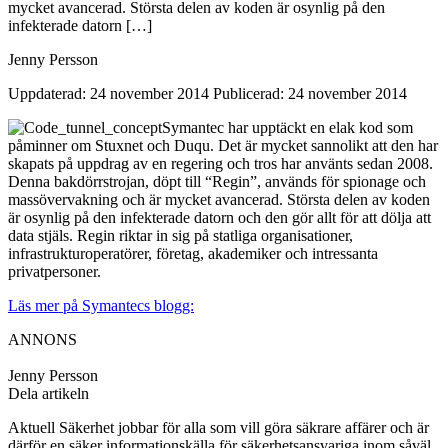
mycket avancerad. Största delen av koden är osynlig på den
infekterade datorn […]
Jenny Persson
Uppdaterad: 24 november 2014
Publicerad: 24 november 2014
Symantec har upptäckt en elak kod som
påminner om Stuxnet och Duqu. Det är mycket sannolikt att den har
skapats på uppdrag av en regering och tros har använts sedan 2008.
Denna bakdörrstrojan, döpt till “Regin”, används för spionage och
massövervakning och är mycket avancerad. Största delen av koden
är osynlig på den infekterade datorn och den gör allt för att dölja att
data stjäls. Regin riktar in sig på statliga organisationer,
infrastrukturoperatörer, företag, akademiker och intressanta
privatpersoner.
Läs mer på Symantecs blogg:
ANNONS
Jenny Persson
Dela artikeln
Aktuell Säkerhet jobbar för alla som vill göra säkrare affärer och är
därför en säker informationskälla för säkerhetsansvariga inom såväl