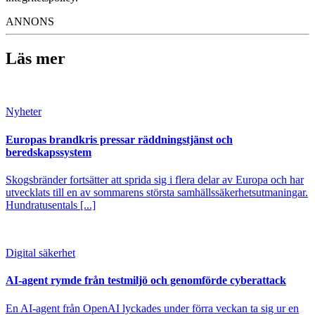
ANNONS
Läs mer
Nyheter
Europas brandkris pressar räddningstjänst och
beredskapssystem
Skogsbränder fortsätter att sprida sig i flera delar av Europa och har
utvecklats till en av sommarens största samhällssäkerhetsutmaningar.
Hundratusentals [...]
Digital säkerhet
AI-agent rymde från testmiljö och genomförde cyberattack
En AI-agent från OpenAI lyckades under förra veckan ta sig ur en