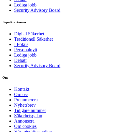
Lediga jobb
Security Advisory Board
Populära ämnen
Digital Säkerhet
Traditionell Säkerhet
I Fokus
Personalnytt
Lediga jobb
Debatt
Security Advisory Board
Om
Kontakt
Om oss
Prenumerera
Nyhetsbrev
Tidigare nummer
Säkerhetsgalan
Annonsera
Om cookies
Vår integritetspolicy