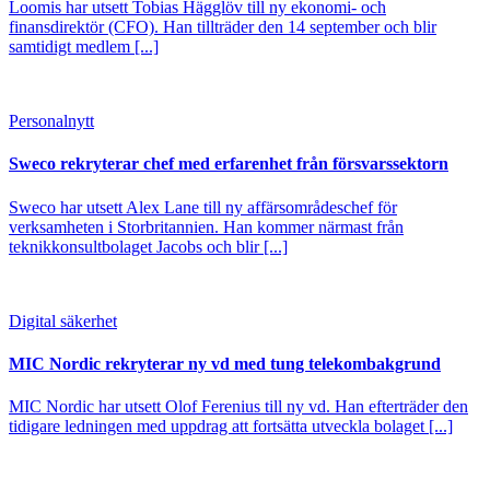
Loomis har utsett Tobias Hägglöv till ny ekonomi- och
finansdirektör (CFO). Han tillträder den 14 september och blir
samtidigt medlem [...]
Personalnytt
Sweco rekryterar chef med erfarenhet från försvarssektorn
Sweco har utsett Alex Lane till ny affärsområdeschef för
verksamheten i Storbritannien. Han kommer närmast från
teknikkonsultbolaget Jacobs och blir [...]
Digital säkerhet
MIC Nordic rekryterar ny vd med tung telekombakgrund
MIC Nordic har utsett Olof Ferenius till ny vd. Han efterträder den
tidigare ledningen med uppdrag att fortsätta utveckla bolaget [...]