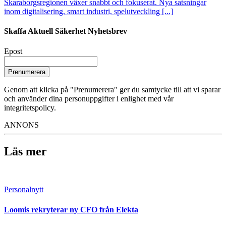
Skaraborgsregionen växer snabbt och fokuserat. Nya satsningar
inom digitalisering, smart industri, spelutveckling [...]
Skaffa Aktuell Säkerhet Nyhetsbrev
Epost
Prenumerera
Genom att klicka på "Prenumerera" ger du samtycke till att vi sparar
och använder dina personuppgifter i enlighet med vår
integritetspolicy.
ANNONS
Läs mer
Personalnytt
Loomis rekryterar ny CFO från Elekta