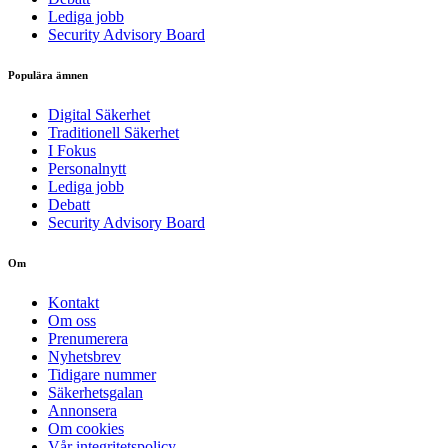
Lediga jobb
Security Advisory Board
Populära ämnen
Digital Säkerhet
Traditionell Säkerhet
I Fokus
Personalnytt
Lediga jobb
Debatt
Security Advisory Board
Om
Kontakt
Om oss
Prenumerera
Nyhetsbrev
Tidigare nummer
Säkerhetsgalan
Annonsera
Om cookies
Vår integritetspolicy