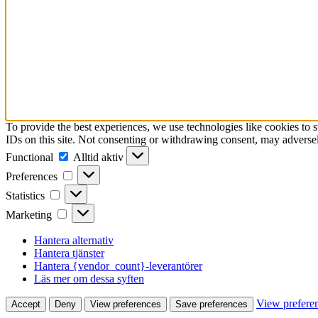
To provide the best experiences, we use technologies like cookies to 
IDs on this site. Not consenting or withdrawing consent, may adversely
Functional
Functional
Alltid aktiv
Preferences
Preferences
Statistics
Statistics
Marketing
Marketing
Hantera alternativ
Hantera tjänster
Hantera {vendor_count}-leverantörer
Läs mer om dessa syften
View prefere
Accept
Deny
View preferences
Save preferences