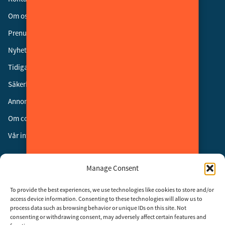
Om oss
Prenumerera
Nyhetsbrev
Tidigare nummer
Säkerhetsgalan
Annonsera
Om cookies
Vår integritetspolicy
Följ oss
Manage Consent
Facebook
To provide the best experiences, we use technologies like cookies to store and/or
Instagram
access device information. Consenting to these technologies will allow us to
process data such as browsing behavior or unique IDs on this site. Not
LinkedIn
consenting or withdrawing consent, may adversely affect certain features and