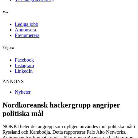
Mer
Lediga jobb
Annonsera
Prenumerera
Följ oss
Facebook
Instagram
LinkedIn
ANNONS
Nyheter
Nordkoreansk hackergrupp angriper
politiska mål
NOKKI heter det angrepp som nyligen användes mot politiska mål i
Ryssland och Kambodja. Detta rapporterar Palo Alto Networks.
Angreppen har kunnat kopplas till gruppen Reaper, en hackergrupp