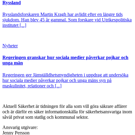
Ryssland
Rysslandsforskaren Martin Kragh har avlidit efter en längre tids
sjukdom. Han blev 45 år gammal. Som forskare vid Utrikespolitiska
institutet [...]
Nyheter
Regeringen granskar hur sociala medier påverkar pojkar och
unga män
Regeringen ger Jämställdhetsmyndigheten i uppdrag att undersöka
hur sociala medier påverkar pojkar och unga mäns syn på
maskulinitet, relationer och [...]
Aktuell Säkerhet är tidningen för alla som vill göra säkrare affärer
och är därför en säker informationskälla för säkerhets­ansvariga inom
såväl privat som statlig och kommunal sektor.
Ansvarig utgivare:
Jenny Persson