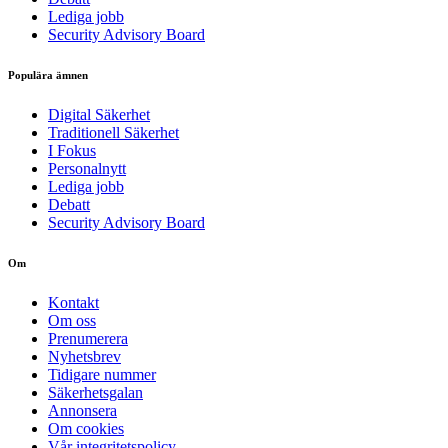
Lediga jobb
Security Advisory Board
Populära ämnen
Digital Säkerhet
Traditionell Säkerhet
I Fokus
Personalnytt
Lediga jobb
Debatt
Security Advisory Board
Om
Kontakt
Om oss
Prenumerera
Nyhetsbrev
Tidigare nummer
Säkerhetsgalan
Annonsera
Om cookies
Vår integritetspolicy