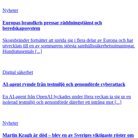
Nyheter
Europas brandkris pressar räddningstjänst och
beredskapssystem
Skogsbränder fortsätter att sprida sig i flera delar av Europa och har
utvecklats till en av sommarens största samhällssäkerhetsutmaningar.
Hundratusentals [...]
Digital säkerhet
AI-agent rymde från testmiljö och genomförde cyberattack
En AI-agent från OpenAI lyckades under förra veckan ta sig ur en
isolerad testmiljö och genomförde därefter ett intrång mot [...]
Nyheter
Martin Kragh är död – blev en av Sveriges viktigaste röster om