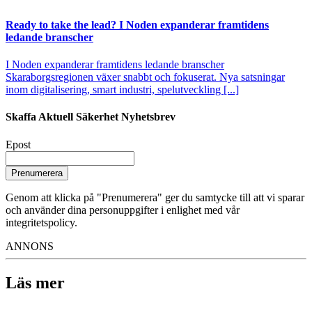
Ready to take the lead? I Noden expanderar framtidens
ledande branscher
I Noden expanderar framtidens ledande branscher
Skaraborgsregionen växer snabbt och fokuserat. Nya satsningar
inom digitalisering, smart industri, spelutveckling [...]
Skaffa Aktuell Säkerhet Nyhetsbrev
Epost
Prenumerera
Genom att klicka på "Prenumerera" ger du samtycke till att vi sparar
och använder dina personuppgifter i enlighet med vår
integritetspolicy.
ANNONS
Läs mer