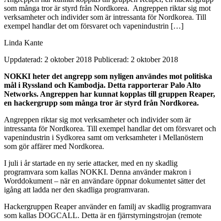
som många tror är styrd från Nordkorea. Angreppen riktar sig mot
verksamheter och individer som är intressanta för Nordkorea. Till
exempel handlar det om försvaret och vapenindustrin […]
Linda Kante
Uppdaterad: 2 oktober 2018
Publicerad: 2 oktober 2018
NOKKI heter det angrepp som nyligen användes mot politiska
mål i Ryssland och Kambodja. Detta rapporterar Palo Alto
Networks. Angreppen har kunnat kopplas till gruppen Reaper,
en hackergrupp som många tror är styrd från Nordkorea.
Angreppen riktar sig mot verksamheter och individer som är
intressanta för Nordkorea. Till exempel handlar det om försvaret och
vapenindustrin i Sydkorea samt om verksamheter i Mellanöstern
som gör affärer med Nordkorea.
I juli i år startade en ny serie attacker, med en ny skadlig
programvara som kallas NOKKI. Denna använder makron i
Worddokument – när en användare öppnar dokumentet sätter det
igång att ladda ner den skadliga programvaran.
Hackergruppen Reaper använder en familj av skadlig programvara
som kallas DOGCALL. Detta är en fjärrstyrningstrojan (remote