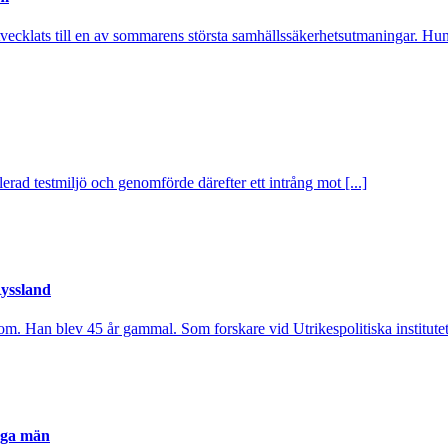
utvecklats till en av sommarens största samhällssäkerhetsutmaningar. Hund
rad testmiljö och genomförde därefter ett intrång mot [...]
Ryssland
om. Han blev 45 år gammal. Som forskare vid Utrikespolitiska institutet 
nga män