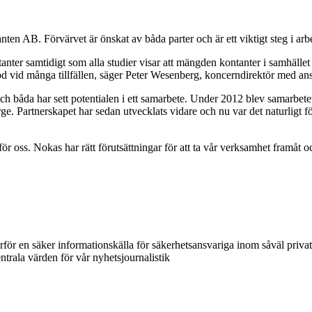
n AB. Förvärvet är önskat av båda parter och är ett viktigt steg i arbet
ntanter samtidigt som alla studier visar att mängden kontanter i samhället
od vid många tillfällen, säger Peter Wesenberg, koncerndirektör med an
ch båda har sett potentialen i ett samarbete. Under 2012 blev samarbetet
e. Partnerskapet har sedan utvecklats vidare och nu var det naturligt 
r oss. Nokas har rätt förutsättningar för att ta vår verksamhet framåt oc
ärför en säker informationskälla för säkerhetsansvariga inom såväl priva
ntrala värden för vår nyhetsjournalistik