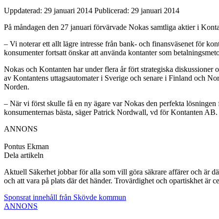
Uppdaterad: 29 januari 2014
Publicerad: 29 januari 2014
På måndagen den 27 januari förvärvade Nokas samtliga aktier i Kontante
– Vi noterar ett allt lägre intresse från bank- och finansväsenet för ko
konsumenter fortsatt önskar att använda kontanter som betalningsmet
Nokas och Kontanten har under flera år fört strategiska diskussioner o
av Kontantens uttagsautomater i Sverige och senare i Finland och Norg
Norden.
– När vi först skulle få en ny ägare var Nokas den perfekta lösningen fö
konsumenternas bästa, säger Patrick Nordwall, vd för Kontanten AB.
ANNONS
Pontus Ekman
Dela artikeln
Aktuell Säkerhet jobbar för alla som vill göra säkrare affärer och är d
och att vara på plats där det händer. Trovärdighet och opartiskhet är ce
Sponsrat innehåll från Skövde kommun
ANNONS