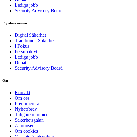
Lediga jobb
Security Advisory Board
Populära ämnen
Digital Säkerhet
Traditionell Säkerhet
I Fokus
Personalnytt
Lediga jobb
Debatt
Security Advisory Board
Om
Kontakt
Om oss
Prenumerera
Nyhetsbrev
Tidigare nummer
Säkerhetsgalan
Annonsera
Om cookies
Vår integritetspolicy