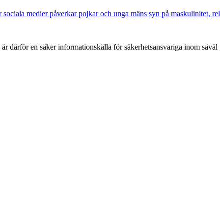
sociala medier påverkar pojkar och unga mäns syn på maskulinitet, rela
h är därför en säker informationskälla för säkerhets­ansvariga inom såvä