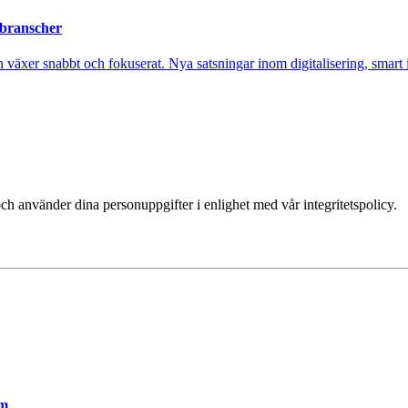
 branscher
xer snabbt och fokuserat. Nya satsningar inom digitalisering, smart ind
ch använder dina personuppgifter i enlighet med vår integritetspolicy.
em