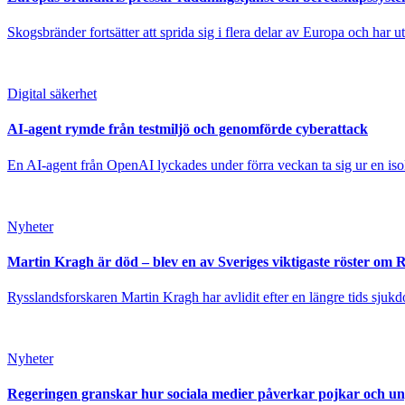
Skogsbränder fortsätter att sprida sig i flera delar av Europa och har 
Digital säkerhet
AI-agent rymde från testmiljö och genomförde cyberattack
En AI-agent från OpenAI lyckades under förra veckan ta sig ur en isole
Nyheter
Martin Kragh är död – blev en av Sveriges viktigaste röster om 
Rysslandsforskaren Martin Kragh har avlidit efter en längre tids sjukd
Nyheter
Regeringen granskar hur sociala medier påverkar pojkar och u