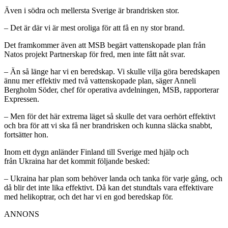
Även i södra och mellersta Sverige är brandrisken stor.
– Det är där vi är mest oroliga för att få en ny stor brand.
Det framkommer även att MSB begärt vattenskopade plan från
Natos projekt Partnerskap för fred, men inte fått nåt svar.
– Än så länge har vi en beredskap. Vi skulle vilja göra beredskapen
ännu mer effektiv med två vattenskopade plan, säger Anneli
Bergholm Söder, chef för operativa avdelningen, MSB, rapporterar
Expressen.
– Men för det här extrema läget så skulle det vara oerhört effektivt
och bra för att vi ska få ner brandrisken och kunna släcka snabbt,
fortsätter hon.
Inom ett dygn anländer Finland till Sverige med hjälp och
från Ukraina har det kommit följande besked:
– Ukraina har plan som behöver landa och tanka för varje gång, och
då blir det inte lika effektivt. Då kan det stundtals vara effektivare
med helikoptrar, och det har vi en god beredskap för.
ANNONS