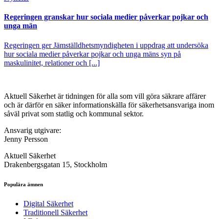
Regeringen granskar hur sociala medier påverkar pojkar och
unga män
Regeringen ger Jämställdhetsmyndigheten i uppdrag att undersöka
hur sociala medier påverkar pojkar och unga mäns syn på
maskulinitet, relationer och [...]
Aktuell Säkerhet är tidningen för alla som vill göra säkrare affärer
och är därför en säker informationskälla för säkerhets­ansvariga inom
såväl privat som statlig och kommunal sektor.
Ansvarig utgivare:
Jenny Persson
Aktuell Säkerhet
Drakenbergsgatan 15, Stockholm
Populära ämnen
Digital Säkerhet
Traditionell Säkerhet