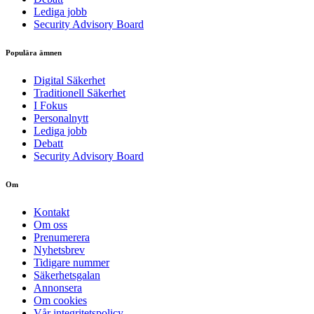
Lediga jobb
Security Advisory Board
Populära ämnen
Digital Säkerhet
Traditionell Säkerhet
I Fokus
Personalnytt
Lediga jobb
Debatt
Security Advisory Board
Om
Kontakt
Om oss
Prenumerera
Nyhetsbrev
Tidigare nummer
Säkerhetsgalan
Annonsera
Om cookies
Vår integritetspolicy