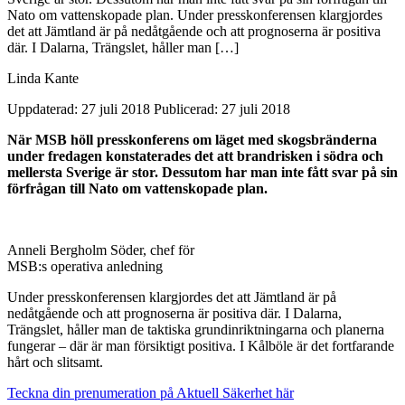
Nato om vattenskopade plan. Under presskonferensen klargjordes
det att Jämtland är på nedåtgående och att prognoserna är positiva
där. I Dalarna, Trängslet, håller man […]
Linda Kante
Uppdaterad: 27 juli 2018
Publicerad: 27 juli 2018
När MSB höll presskonferens om läget med skogsbränderna
under fredagen konstaterades det att brandrisken i södra och
mellersta Sverige är stor. Dessutom har man inte fått svar på sin
förfrågan till Nato om vattenskopade plan.
Anneli Bergholm Söder, chef för
MSB:s operativa anledning
Under presskonferensen klargjordes det att Jämtland är på
nedåtgående och att prognoserna är positiva där. I Dalarna,
Trängslet, håller man de taktiska grundinriktningarna och planerna
fungerar – där är man försiktigt positiva. I Kålböle är det fortfarande
hårt och slitsamt.
Teckna din prenumeration på Aktuell Säkerhet här