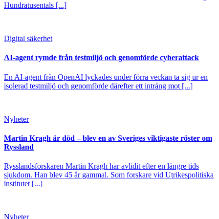
Hundratusentals [...]
Digital säkerhet
AI-agent rymde från testmiljö och genomförde cyberattack
En AI-agent från OpenAI lyckades under förra veckan ta sig ur en
isolerad testmiljö och genomförde därefter ett intrång mot [...]
Nyheter
Martin Kragh är död – blev en av Sveriges viktigaste röster om
Ryssland
Rysslandsforskaren Martin Kragh har avlidit efter en längre tids
sjukdom. Han blev 45 år gammal. Som forskare vid Utrikespolitiska
institutet [...]
Nyheter