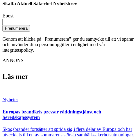
Skaffa Aktuell Säkerhet Nyhetsbrev
Epost
Prenumerera
Genom att klicka på "Prenumerera" ger du samtycke till att vi sparar
och använder dina personuppgifter i enlighet med vår
integritetspolicy.
ANNONS
Läs mer
Nyheter
Europas brandkris pressar räddningstjänst och
beredskapssystem
Skogsbränder fortsätter att sprida sig i flera delar av Europa och har
utvecklats till en av sommarens största samhällssäkerhetsutmaningar.