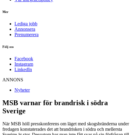
Mer
Lediga jobb
Annonsera
Prenumerera
Följ oss
Facebook
Instagram
LinkedIn
ANNONS
Nyheter
MSB varnar för brandrisk i södra
Sverige
När MSB höll presskonferens om läget med skogsbränderna under
fredagen konstaterades det att brandrisken i södra och mellersta
Sverige är stor. Dessutom har man inte fått svar på sin förfrågan till