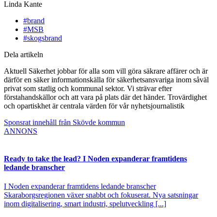
Linda Kante
#brand
#MSB
#skogsbrand
Dela artikeln
Aktuell Säkerhet jobbar för alla som vill göra säkrare affärer och är
därför en säker informationskälla för säkerhetsansvariga inom såväl
privat som statlig och kommunal sektor. Vi strävar efter
förstahandskällor och att vara på plats där det händer. Trovärdighet
och opartiskhet är centrala värden för vår nyhetsjournalistik
Sponsrat innehåll från Skövde kommun
ANNONS
Ready to take the lead? I Noden expanderar framtidens
ledande branscher
I Noden expanderar framtidens ledande branscher
Skaraborgsregionen växer snabbt och fokuserat. Nya satsningar
inom digitalisering, smart industri, spelutveckling [...]