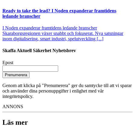
Ready to take the lead? I Noden expanderar framtidens
ledande branscher
I Noden expanderar framtidens ledande branscher
Skaraborgsregionen växer snabbt och fokuserat. Nya satsningar
inom digitalisering, smart industri, spelutveckling [...]
Skaffa Aktuell Säkerhet Nyhetsbrev
Epost
Prenumerera
Genom att klicka på "Prenumerera" ger du samtycke till att vi sparar
och använder dina personuppgifter i enlighet med vår
integritetspolicy.
ANNONS
Läs mer