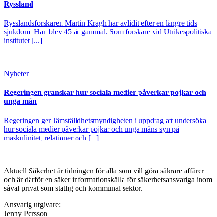
Ryssland
Rysslandsforskaren Martin Kragh har avlidit efter en längre tids
sjukdom. Han blev 45 år gammal. Som forskare vid Utrikespolitiska
institutet [...]
Nyheter
Regeringen granskar hur sociala medier påverkar pojkar och
unga män
Regeringen ger Jämställdhetsmyndigheten i uppdrag att undersöka
hur sociala medier påverkar pojkar och unga mäns syn på
maskulinitet, relationer och [...]
Aktuell Säkerhet är tidningen för alla som vill göra säkrare affärer
och är därför en säker informationskälla för säkerhets­ansvariga inom
såväl privat som statlig och kommunal sektor.
Ansvarig utgivare:
Jenny Persson