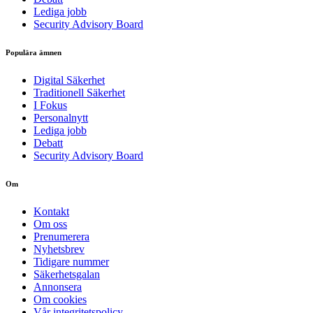
Lediga jobb
Security Advisory Board
Populära ämnen
Digital Säkerhet
Traditionell Säkerhet
I Fokus
Personalnytt
Lediga jobb
Debatt
Security Advisory Board
Om
Kontakt
Om oss
Prenumerera
Nyhetsbrev
Tidigare nummer
Säkerhetsgalan
Annonsera
Om cookies
Vår integritetspolicy