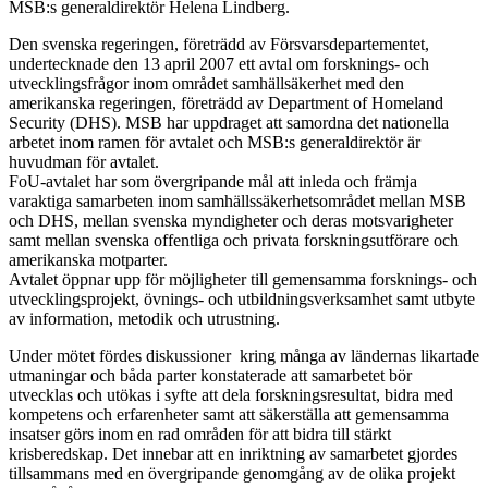
MSB:s generaldirektör Helena Lindberg.
Den svenska regeringen, företrädd av Försvarsdepartementet,
undertecknade den 13 april 2007 ett avtal om forsknings- och
utvecklingsfrågor inom området samhällsäkerhet med den
amerikanska regeringen, företrädd av Department of Homeland
Security (DHS). MSB har uppdraget att samordna det nationella
arbetet inom ramen för avtalet och MSB:s generaldirektör är
huvudman för avtalet.
FoU-avtalet har som övergripande mål att inleda och främja
varaktiga samarbeten inom samhällssäkerhetsområdet mellan MSB
och DHS, mellan svenska myndigheter och deras motsvarigheter
samt mellan svenska offentliga och privata forskningsutförare och
amerikanska motparter.
Avtalet öppnar upp för möjligheter till gemensamma forsknings- och
utvecklingsprojekt, övnings- och utbildningsverksamhet samt utbyte
av information, metodik och utrustning.
Under mötet fördes diskussioner kring många av ländernas likartade
utmaningar och båda parter konstaterade att samarbetet bör
utvecklas och utökas i syfte att dela forskningsresultat, bidra med
kompetens och erfarenheter samt att säkerställa att gemensamma
insatser görs inom en rad områden för att bidra till stärkt
krisberedskap. Det innebar att en inriktning av samarbetet gjordes
tillsammans med en övergripande genomgång av de olika projekt