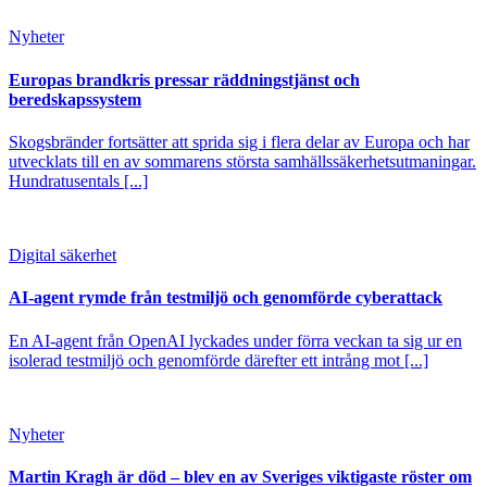
Nyheter
Europas brandkris pressar räddningstjänst och
beredskapssystem
Skogsbränder fortsätter att sprida sig i flera delar av Europa och har
utvecklats till en av sommarens största samhällssäkerhetsutmaningar.
Hundratusentals [...]
Digital säkerhet
AI-agent rymde från testmiljö och genomförde cyberattack
En AI-agent från OpenAI lyckades under förra veckan ta sig ur en
isolerad testmiljö och genomförde därefter ett intrång mot [...]
Nyheter
Martin Kragh är död – blev en av Sveriges viktigaste röster om