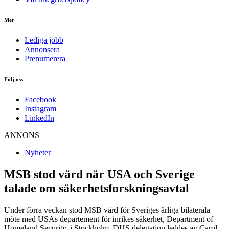
Mer
Lediga jobb
Annonsera
Prenumerera
Följ oss
Facebook
Instagram
LinkedIn
ANNONS
Nyheter
MSB stod värd när USA och Sverige
talade om säkerhetsforskningsavtal
Under förra veckan stod MSB värd för Sveriges årliga bilaterala
möte med USAs departement för inrikes säkerhet, Department of
Homeland Security, i Stockholm. DHS delegation leddes av Carol