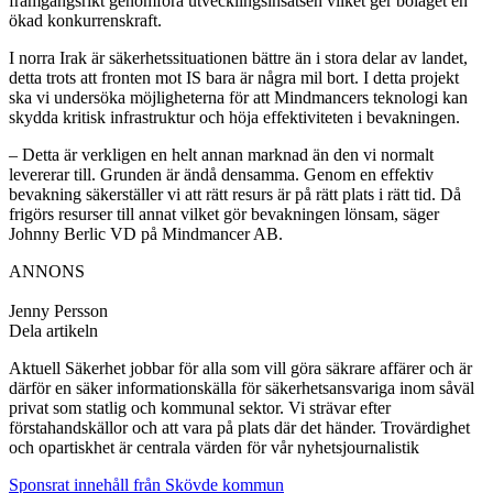
framgångsrikt genomföra utvecklingsinsatsen vilket ger bolaget en
ökad konkurrenskraft.
I norra Irak är säkerhetssituationen bättre än i stora delar av landet,
detta trots att fronten mot IS bara är några mil bort. I detta projekt
ska vi undersöka möjligheterna för att Mindmancers teknologi kan
skydda kritisk infrastruktur och höja effektiviteten i bevakningen.
– Detta är verkligen en helt annan marknad än den vi normalt
levererar till. Grunden är ändå densamma. Genom en effektiv
bevakning säkerställer vi att rätt resurs är på rätt plats i rätt tid. Då
frigörs resurser till annat vilket gör bevakningen lönsam, säger
Johnny Berlic VD på Mindmancer AB.
ANNONS
Jenny Persson
Dela artikeln
Aktuell Säkerhet jobbar för alla som vill göra säkrare affärer och är
därför en säker informationskälla för säkerhetsansvariga inom såväl
privat som statlig och kommunal sektor. Vi strävar efter
förstahandskällor och att vara på plats där det händer. Trovärdighet
och opartiskhet är centrala värden för vår nyhetsjournalistik
Sponsrat innehåll från Skövde kommun