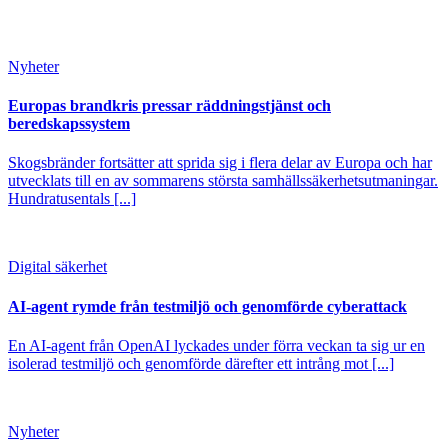
Nyheter
Europas brandkris pressar räddningstjänst och
beredskapssystem
Skogsbränder fortsätter att sprida sig i flera delar av Europa och har
utvecklats till en av sommarens största samhällssäkerhetsutmaningar.
Hundratusentals [...]
Digital säkerhet
AI-agent rymde från testmiljö och genomförde cyberattack
En AI-agent från OpenAI lyckades under förra veckan ta sig ur en
isolerad testmiljö och genomförde därefter ett intrång mot [...]
Nyheter