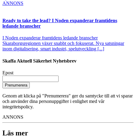
ANNONS
Ready to take the lead? I Noden expanderar framtidens
ledande branscher
I Noden expanderar framtidens ledande branscher
Skaraborgsregionen växer snabbt och fokuserat. Nya satsningar
inom digitalisering, smart industri, spelutveckling [...]
Skaffa Aktuell Säkerhet Nyhetsbrev
Epost
Prenumerera
Genom att klicka på "Prenumerera" ger du samtycke till att vi sparar
och använder dina personuppgifter i enlighet med vår
integritetspolicy.
ANNONS
Läs mer