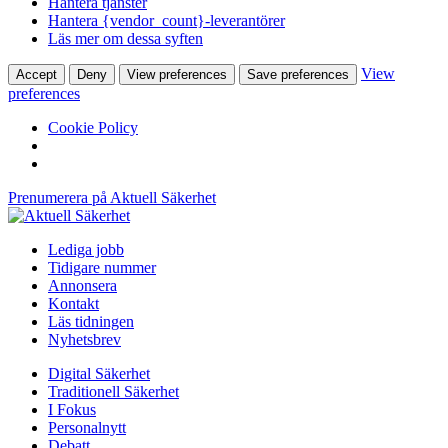
Hantera tjänster
Hantera {vendor_count}-leverantörer
Läs mer om dessa syften
View
Accept
Deny
View preferences
Save preferences
preferences
Cookie Policy
Prenumerera på Aktuell Säkerhet
Lediga jobb
Tidigare nummer
Annonsera
Kontakt
Läs tidningen
Nyhetsbrev
Digital Säkerhet
Traditionell Säkerhet
I Fokus
Personalnytt
Debatt