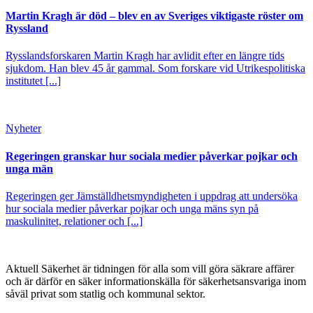
Martin Kragh är död – blev en av Sveriges viktigaste röster om
Ryssland
Rysslandsforskaren Martin Kragh har avlidit efter en längre tids
sjukdom. Han blev 45 år gammal. Som forskare vid Utrikespolitiska
institutet [...]
Nyheter
Regeringen granskar hur sociala medier påverkar pojkar och
unga män
Regeringen ger Jämställdhetsmyndigheten i uppdrag att undersöka
hur sociala medier påverkar pojkar och unga mäns syn på
maskulinitet, relationer och [...]
Aktuell Säkerhet är tidningen för alla som vill göra säkrare affärer
och är därför en säker informationskälla för säkerhets­ansvariga inom
såväl privat som statlig och kommunal sektor.