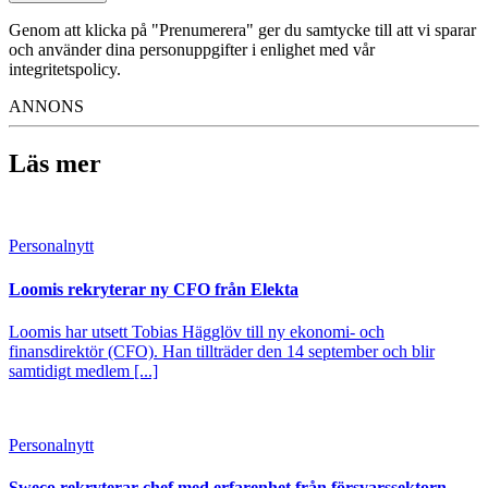
Genom att klicka på "Prenumerera" ger du samtycke till att vi sparar
och använder dina personuppgifter i enlighet med vår
integritetspolicy.
ANNONS
Läs mer
Personalnytt
Loomis rekryterar ny CFO från Elekta
Loomis har utsett Tobias Hägglöv till ny ekonomi- och
finansdirektör (CFO). Han tillträder den 14 september och blir
samtidigt medlem [...]
Personalnytt
Sweco rekryterar chef med erfarenhet från försvarssektorn