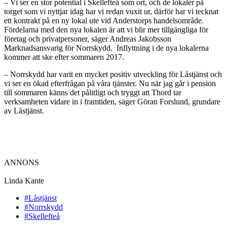
– Vi ser en stor potential i Skellefteå som ort, och de lokaler på
torget som vi nyttjar idag har vi redan vuxit ur, därför har vi tecknat
ett kontrakt på en ny lokal ute vid Anderstorps handelsområde.
Fördelarna med den nya lokalen är att vi blir mer tillgängliga för
företag och privatpersoner, säger Andreas Jakobsson
Marknadsansvarig för Norrskydd. Inflyttning i de nya lokalerna
kommer att ske efter sommaren 2017.
– Norrskydd har varit en mycket positiv utveckling för Låstjänst och
vi ser en ökad efterfrågan på våra tjänster. Nu när jag går i pension
till sommaren känns det pålitligt och tryggt att Thord tar
verksamheten vidare in i framtiden, säger Göran Forslund, grundare
av Låstjänst.
ANNONS
Linda Kante
#Låstjänst
#Norrskydd
#Skellefteå