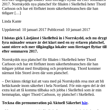
2017. Norrskydds nya platschef för filialen i Skellefteå heter Thord
Carlsson och har ett förflutet inom säkerhetsbranschen där han
tidigare […]
Linda Kante
Uppdaterad: 10 januari 2017
Publicerad: 10 januari 2017
I höstas gick Låstjänst i Skellefteå in i Norrskydd, och nu drygt
fyra månader senare är det klart med en ny erfaren platschef,
samt större och mer tillgängliga lokaler som företaget flyttar till
efter sommaren 2017.
Norrskydds nya platschef för filialen i Skellefteå heter Thord
Carlsson och har ett förflutet inom säkerhetsbranschen där han
tidigare jobbat med försäljning och projektering. Thord kommer
närmast från Storel även där som platschef.
– Det känns riktigt kul att vara med på Norrskydds resa mot att bli
heltäckande inom säkerhet i hela Norrland. För min egen del är det
extra kul att få komma tillbaka och jobba i Skellefteå som är min
hemmaplan, säger Thord Carlsson, ny platschef i Skellefteå.
Teckna din prenumeration på Aktuell Säkerhet
här
.