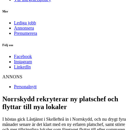
Mer
Lediga jobb
Annonsera
Prenumerera
Följ oss
Facebook
Instagram
LinkedIn
ANNONS
Personalnytt
Norrskydd rekryterar ny platschef och
flyttar till nya lokaler
I höstas gick Låstjänst i Skellefteå in i Norrskydd, och nu drygt fyra
månader senare är det klart med en ny erfaren platschef, samt större
och mer tillgängliga lokaler som företaget flyttar till efter sommaren