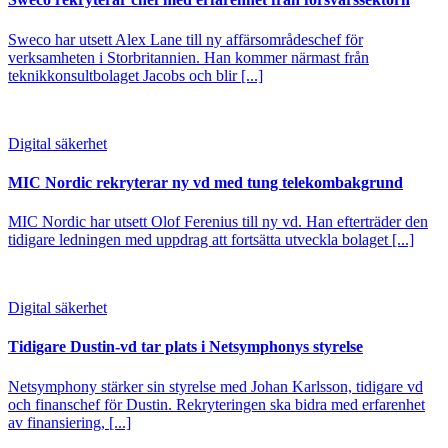
Sweco har utsett Alex Lane till ny affärsområdeschef för
verksamheten i Storbritannien. Han kommer närmast från
teknikkonsultbolaget Jacobs och blir [...]
Digital säkerhet
MIC Nordic rekryterar ny vd med tung telekombakgrund
MIC Nordic har utsett Olof Ferenius till ny vd. Han efterträder den
tidigare ledningen med uppdrag att fortsätta utveckla bolaget [...]
Digital säkerhet
Tidigare Dustin-vd tar plats i Netsymphonys styrelse
Netsymphony stärker sin styrelse med Johan Karlsson, tidigare vd
och finanschef för Dustin. Rekryteringen ska bidra med erfarenhet
av finansiering, [...]