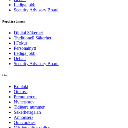
Lediga jobb
Security Advisory Board
Populära ämnen
Digital Säkerhet
Traditionell Säkerhet
I Fokus
Personalnytt
Lediga jobb
Debatt
Security Advisory Board
Om
Kontakt
Om oss
Prenumerera
Nyhetsbrev
Tidigare nummer
Säkerhetsgalan
Annonsera
Om cookies
Vår integritetspolicy