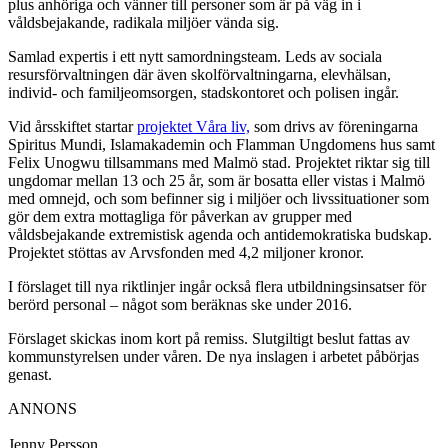
plus anhöriga och vänner till personer som är på väg in i
våldsbejakande, radikala miljöer vända sig.
Samlad expertis i ett nytt samordningsteam. Leds av sociala
resursförvaltningen där även skolförvaltningarna, elevhälsan,
individ- och familjeomsorgen, stadskontoret och polisen ingår.
Vid årsskiftet startar
projektet Våra liv,
som drivs av föreningarna
Spiritus Mundi, Islamakademin och Flamman Ungdomens hus samt
Felix Unogwu tillsammans med Malmö stad. Projektet riktar sig till
ungdomar mellan 13 och 25 år, som är bosatta eller vistas i Malmö
med omnejd, och som befinner sig i miljöer och livssituationer som
gör dem extra mottagliga för påverkan av grupper med
våldsbejakande extremistisk agenda och antidemokratiska budskap.
Projektet stöttas av Arvsfonden med 4,2 miljoner kronor.
I förslaget till nya riktlinjer ingår också flera utbildningsinsatser för
berörd personal – något som beräknas ske under 2016.
Förslaget skickas inom kort på remiss. Slutgiltigt beslut fattas av
kommunstyrelsen under våren. De nya inslagen i arbetet påbörjas
genast.
ANNONS
Jenny Persson