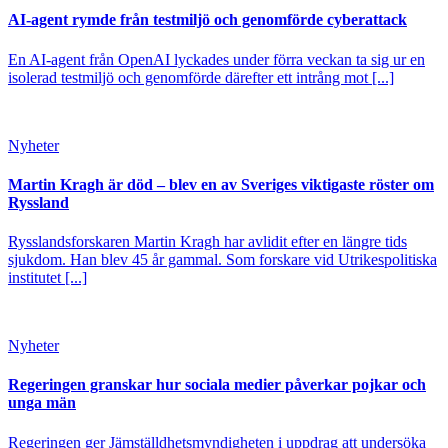
AI-agent rymde från testmiljö och genomförde cyberattack
En AI-agent från OpenAI lyckades under förra veckan ta sig ur en
isolerad testmiljö och genomförde därefter ett intrång mot [...]
Nyheter
Martin Kragh är död – blev en av Sveriges viktigaste röster om
Ryssland
Rysslandsforskaren Martin Kragh har avlidit efter en längre tids
sjukdom. Han blev 45 år gammal. Som forskare vid Utrikespolitiska
institutet [...]
Nyheter
Regeringen granskar hur sociala medier påverkar pojkar och
unga män
Regeringen ger Jämställdhetsmyndigheten i uppdrag att undersöka