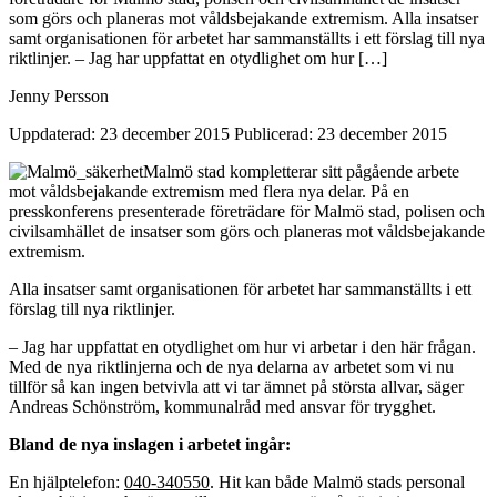
som görs och planeras mot våldsbejakande extremism. Alla insatser
samt organisationen för arbetet har sammanställts i ett förslag till nya
riktlinjer. – Jag har uppfattat en otydlighet om hur […]
Jenny Persson
Uppdaterad: 23 december 2015
Publicerad: 23 december 2015
Malmö stad kompletterar sitt pågående arbete
mot våldsbejakande extremism med flera nya delar. På en
presskonferens presenterade företrädare för Malmö stad, polisen och
civilsamhället de insatser som görs och planeras mot våldsbejakande
extremism.
Alla insatser samt organisationen för arbetet har sammanställts i ett
förslag till nya riktlinjer.
– Jag har uppfattat en otydlighet om hur vi arbetar i den här frågan.
Med de nya riktlinjerna och de nya delarna av arbetet som vi nu
tillför så kan ingen betvivla att vi tar ämnet på största allvar, säger
Andreas Schönström, kommunalråd med ansvar för trygghet.
Bland de nya inslagen i arbetet ingår:
En hjälptelefon:
040-340550
. Hit kan både Malmö stads personal