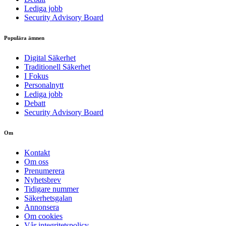
Lediga jobb
Security Advisory Board
Populära ämnen
Digital Säkerhet
Traditionell Säkerhet
I Fokus
Personalnytt
Lediga jobb
Debatt
Security Advisory Board
Om
Kontakt
Om oss
Prenumerera
Nyhetsbrev
Tidigare nummer
Säkerhetsgalan
Annonsera
Om cookies
Vår integritetspolicy