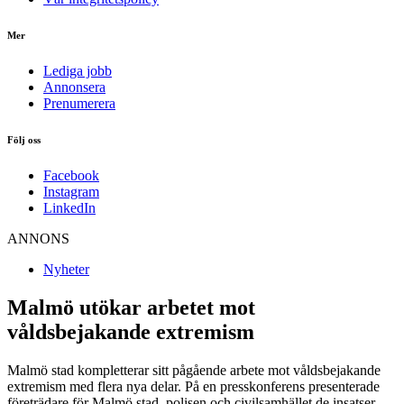
Mer
Lediga jobb
Annonsera
Prenumerera
Följ oss
Facebook
Instagram
LinkedIn
ANNONS
Nyheter
Malmö utökar arbetet mot
våldsbejakande extremism
Malmö stad kompletterar sitt pågående arbete mot våldsbejakande
extremism med flera nya delar. På en presskonferens presenterade
företrädare för Malmö stad, polisen och civilsamhället de insatser