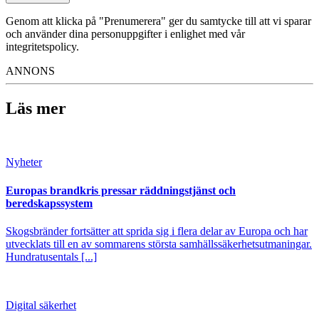
Genom att klicka på "Prenumerera" ger du samtycke till att vi sparar
och använder dina personuppgifter i enlighet med vår
integritetspolicy.
ANNONS
Läs mer
Nyheter
Europas brandkris pressar räddningstjänst och
beredskapssystem
Skogsbränder fortsätter att sprida sig i flera delar av Europa och har
utvecklats till en av sommarens största samhällssäkerhetsutmaningar.
Hundratusentals [...]
Digital säkerhet