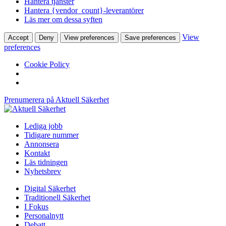
Hantera tjänster
Hantera {vendor_count}-leverantörer
Läs mer om dessa syften
View
Accept
Deny
View preferences
Save preferences
preferences
Cookie Policy
Prenumerera på Aktuell Säkerhet
Lediga jobb
Tidigare nummer
Annonsera
Kontakt
Läs tidningen
Nyhetsbrev
Digital Säkerhet
Traditionell Säkerhet
I Fokus
Personalnytt
Debatt