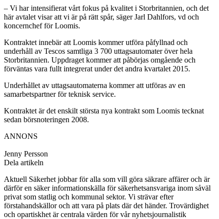
– Vi har intensifierat vårt fokus på kvalitet i Storbritannien, och det
här avtalet visar att vi är på rätt spår, säger Jarl Dahlfors, vd och
koncernchef för Loomis.
Kontraktet innebär att Loomis kommer utföra påfyllnad och
underhåll av Tescos samtliga 3 700 uttagsautomater över hela
Storbritannien. Uppdraget kommer att påbörjas omgående och
förväntas vara fullt integrerat under det andra kvartalet 2015.
Underhållet av uttagsautomaterna kommer att utföras av en
samarbetspartner för teknisk service.
Kontraktet är det enskilt största nya kontrakt som Loomis tecknat
sedan börsnoteringen 2008.
ANNONS
Jenny Persson
Dela artikeln
Aktuell Säkerhet jobbar för alla som vill göra säkrare affärer och är
därför en säker informationskälla för säkerhetsansvariga inom såväl
privat som statlig och kommunal sektor. Vi strävar efter
förstahandskällor och att vara på plats där det händer. Trovärdighet
och opartiskhet är centrala värden för vår nyhetsjournalistik