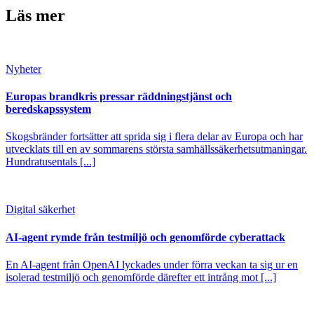
Läs mer
Nyheter
Europas brandkris pressar räddningstjänst och
beredskapssystem
Skogsbränder fortsätter att sprida sig i flera delar av Europa och har
utvecklats till en av sommarens största samhällssäkerhetsutmaningar.
Hundratusentals [...]
Digital säkerhet
AI-agent rymde från testmiljö och genomförde cyberattack
En AI-agent från OpenAI lyckades under förra veckan ta sig ur en
isolerad testmiljö och genomförde därefter ett intrång mot [...]