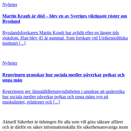
Nyheter
Martin Kragh är död – blev en av Sveriges viktigaste röster om
Ryssland
Rysslandsforskaren Martin Kragh har avlidit efter en längre tids
sjukdom. Han blev 45 år gammal. Som forskare vid Utrikespolitiska
institutet [...]
Nyheter
Regeringen granskar hur sociala medier påverkar pojkar och
unga män
Regeringen ger Jämställdhetsmyndigheten i uppdrag att undersöka
hur sociala medier påverkar pojkar och unga mäns syn på
maskulinitet, relationer och [...]
Aktuell Säkerhet är tidningen för alla som vill göra säkrare affärer
och är därför en säker informationskälla för säkerhets­ansvariga inom