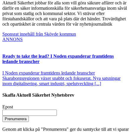
Aktuell Säkerhet jobbar för alla som vill göra säkrare affärer och är
därför en säker informationskälla för säkerhetsansvariga inom såväl
privat som statlig och kommunal sektor. Vi strävar efter
förstahandskällor och att vara på plats där det händer. Trovärdighet
och opartiskhet är centrala värden för vår nyhetsjournalistik
Sponsrat innehåll från Skövde kommun
ANNONS
Ready to take the lead? I Noden expanderar framtidens
ledande branscher
I Noden expanderar framtidens ledande branscher
Skaraborgsregionen växer snabbt och fokuserat. Nya satsningar
inom digitalisering, smart industri, spelutveckling [...]
Skaffa Aktuell Säkerhet Nyhetsbrev
Epost
Prenumerera
Genom att klicka på "Prenumerera" ger du samtycke till att vi sparar