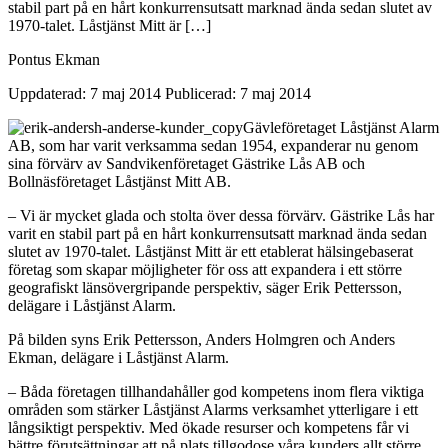
stabil part på en hårt konkurrensutsatt marknad ända sedan slutet av
1970-talet. Låstjänst Mitt är […]
Pontus Ekman
Uppdaterad: 7 maj 2014
Publicerad: 7 maj 2014
Gävleföretaget Låstjänst Alarm
AB, som har varit verksamma sedan 1954, expanderar nu genom
sina förvärv av Sandvikenföretaget Gästrike Lås AB och
Bollnäsföretaget Låstjänst Mitt AB.
– Vi är mycket glada och stolta över dessa förvärv. Gästrike Lås har
varit en stabil part på en hårt konkurrensutsatt marknad ända sedan
slutet av 1970-talet. Låstjänst Mitt är ett etablerat hälsingebaserat
företag som skapar möjligheter för oss att expandera i ett större
geografiskt länsövergripande perspektiv, säger Erik Pettersson,
delägare i Låstjänst Alarm.
På bilden syns Erik Pettersson, Anders Holmgren och Anders
Ekman, delägare i Låstjänst Alarm.
– Båda företagen tillhandahåller god kompetens inom flera viktiga
områden som stärker Låstjänst Alarms verksamhet ytterligare i ett
långsiktigt perspektiv. Med ökade resurser och kompetens får vi
bättre förutsättningar att på plats tillgodose våra kunders allt större