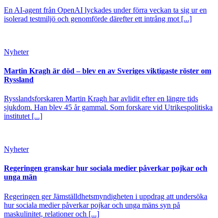
En AI-agent från OpenAI lyckades under förra veckan ta sig ur en
isolerad testmiljö och genomförde därefter ett intrång mot [...]
Nyheter
Martin Kragh är död – blev en av Sveriges viktigaste röster om
Ryssland
Rysslandsforskaren Martin Kragh har avlidit efter en längre tids
sjukdom. Han blev 45 år gammal. Som forskare vid Utrikespolitiska
institutet [...]
Nyheter
Regeringen granskar hur sociala medier påverkar pojkar och
unga män
Regeringen ger Jämställdhetsmyndigheten i uppdrag att undersöka
hur sociala medier påverkar pojkar och unga mäns syn på
maskulinitet, relationer och [...]