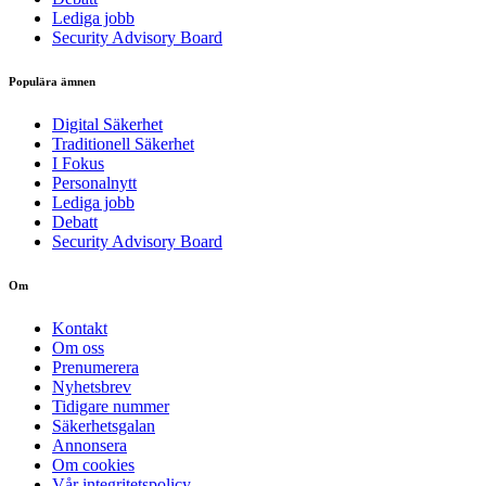
Lediga jobb
Security Advisory Board
Populära ämnen
Digital Säkerhet
Traditionell Säkerhet
I Fokus
Personalnytt
Lediga jobb
Debatt
Security Advisory Board
Om
Kontakt
Om oss
Prenumerera
Nyhetsbrev
Tidigare nummer
Säkerhetsgalan
Annonsera
Om cookies
Vår integritetspolicy