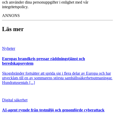
och använder dina personuppgifter i enlighet med vår
integritetspolicy.
ANNONS
Läs mer
Nyheter
Europas brandkris pressar räddningstjänst och
beredskapssystem
Skogsbränder fortsätter att sprida sig i flera delar av Europa och har
utvecklats till en av sommarens största samhällssäkerhetsutmaningar.
Hundratusentals [...]
Digital säkerhet
AI-agent rymde från testmiljö och genomförde cyberattack