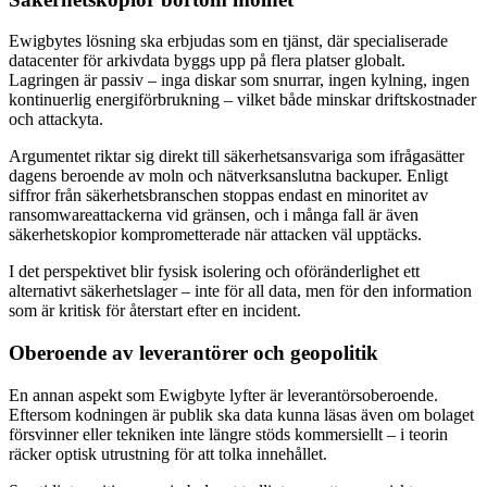
Ewigbytes lösning ska erbjudas som en tjänst, där specialiserade
datacenter för arkivdata byggs upp på flera platser globalt.
Lagringen är passiv – inga diskar som snurrar, ingen kylning, ingen
kontinuerlig energiförbrukning – vilket både minskar driftskostnader
och attackyta.
Argumentet riktar sig direkt till säkerhetsansvariga som ifrågasätter
dagens beroende av moln och nätverksanslutna backuper. Enligt
siffror från säkerhetsbranschen stoppas endast en minoritet av
ransomwareattackerna vid gränsen, och i många fall är även
säkerhetskopior komprometterade när attacken väl upptäcks.
I det perspektivet blir fysisk isolering och oföränderlighet ett
alternativt säkerhetslager – inte för all data, men för den information
som är kritisk för återstart efter en incident.
Oberoende av leverantörer och geopolitik
En annan aspekt som Ewigbyte lyfter är leverantörsoberoende.
Eftersom kodningen är publik ska data kunna läsas även om bolaget
försvinner eller tekniken inte längre stöds kommersiellt – i teorin
räcker optisk utrustning för att tolka innehållet.