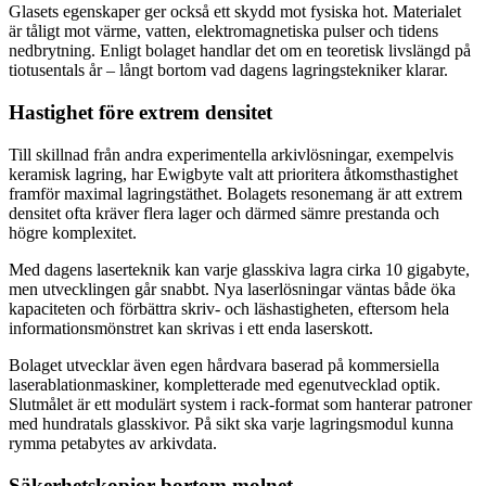
Glasets egenskaper ger också ett skydd mot fysiska hot. Materialet
är tåligt mot värme, vatten, elektromagnetiska pulser och tidens
nedbrytning. Enligt bolaget handlar det om en teoretisk livslängd på
tiotusentals år – långt bortom vad dagens lagringstekniker klarar.
Hastighet före extrem densitet
Till skillnad från andra experimentella arkivlösningar, exempelvis
keramisk lagring, har Ewigbyte valt att prioritera åtkomsthastighet
framför maximal lagringstäthet. Bolagets resonemang är att extrem
densitet ofta kräver flera lager och därmed sämre prestanda och
högre komplexitet.
Med dagens laserteknik kan varje glasskiva lagra cirka 10 gigabyte,
men utvecklingen går snabbt. Nya laserlösningar väntas både öka
kapaciteten och förbättra skriv- och läshastigheten, eftersom hela
informationsmönstret kan skrivas i ett enda laserskott.
Bolaget utvecklar även egen hårdvara baserad på kommersiella
laserablationmaskiner, kompletterade med egenutvecklad optik.
Slutmålet är ett modulärt system i rack-format som hanterar patroner
med hundratals glasskivor. På sikt ska varje lagringsmodul kunna
rymma petabytes av arkivdata.
Säkerhetskopior bortom molnet