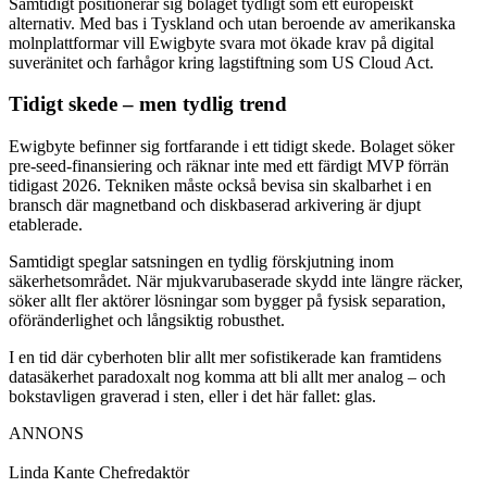
Samtidigt positionerar sig bolaget tydligt som ett europeiskt
alternativ. Med bas i Tyskland och utan beroende av amerikanska
molnplattformar vill Ewigbyte svara mot ökade krav på digital
suveränitet och farhågor kring lagstiftning som US Cloud Act.
Tidigt skede – men tydlig trend
Ewigbyte befinner sig fortfarande i ett tidigt skede. Bolaget söker
pre-seed-finansiering och räknar inte med ett färdigt MVP förrän
tidigast 2026. Tekniken måste också bevisa sin skalbarhet i en
bransch där magnetband och diskbaserad arkivering är djupt
etablerade.
Samtidigt speglar satsningen en tydlig förskjutning inom
säkerhetsområdet. När mjukvarubaserade skydd inte längre räcker,
söker allt fler aktörer lösningar som bygger på fysisk separation,
oföränderlighet och långsiktig robusthet.
I en tid där cyberhoten blir allt mer sofistikerade kan framtidens
datasäkerhet paradoxalt nog komma att bli allt mer analog – och
bokstavligen graverad i sten, eller i det här fallet: glas.
ANNONS
Linda Kante
Chefredaktör