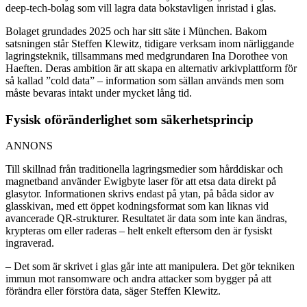
deep-tech-bolag som vill lagra data bokstavligen inristad i glas.
Bolaget grundades 2025 och har sitt säte i München. Bakom
satsningen står Steffen Klewitz, tidigare verksam inom närliggande
lagringsteknik, tillsammans med medgrundaren Ina Dorothee von
Haeften. Deras ambition är att skapa en alternativ arkivplattform för
så kallad ”cold data” – information som sällan används men som
måste bevaras intakt under mycket lång tid.
Fysisk oföränderlighet som säkerhetsprincip
ANNONS
Till skillnad från traditionella lagringsmedier som hårddiskar och
magnetband använder Ewigbyte laser för att etsa data direkt på
glasytor. Informationen skrivs endast på ytan, på båda sidor av
glasskivan, med ett öppet kodningsformat som kan liknas vid
avancerade QR-strukturer. Resultatet är data som inte kan ändras,
krypteras om eller raderas – helt enkelt eftersom den är fysiskt
ingraverad.
– Det som är skrivet i glas går inte att manipulera. Det gör tekniken
immun mot ransomware och andra attacker som bygger på att
förändra eller förstöra data, säger Steffen Klewitz.