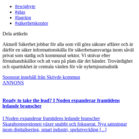
#ewigbyte
#glas
#lagring
#säkerhetskopior
Dela artikeln
Aktuell Säkerhet jobbar för alla som vill göra säkrare affärer och är
därför en säker informationskälla för säkerhetsansvariga inom såväl
privat som statlig och kommunal sektor. Vi strävar efter
förstahandskällor och att vara på plats där det händer. Trovärdighet
och opartiskhet är centrala värden för vår nyhetsjournalistik
Sponsrat innehåll från Skövde kommun
ANNONS
Ready to take the lead? I Noden expanderar framtidens
ledande branscher
I Noden expanderar framtidens ledande branscher
Skaraborgsregionen växer snabbt och fokuserat. Nya satsningar
inom digitalisering, smart industri, spelutveckling [...]