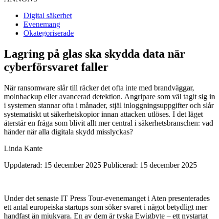
Digital säkerhet
Evenemang
Okategoriserade
Lagring på glas ska skydda data när
cyberförsvaret faller
När ransomware slår till räcker det ofta inte med brandväggar,
molnbackup eller avancerad detektion. Angripare som väl tagit sig in
i systemen stannar ofta i månader, stjäl inloggningsuppgifter och slår
systematiskt ut säkerhetskopior innan attacken utlöses. I det läget
återstår en fråga som blivit allt mer central i säkerhetsbranschen: vad
händer när alla digitala skydd misslyckas?
Linda Kante
Uppdaterad: 15 december 2025
Publicerad: 15 december 2025
Under det senaste IT Press Tour-evenemanget i Aten presenterades
ett antal europeiska startups som söker svaret i något betydligt mer
handfast än mjukvara. En av dem är tyska Ewigbyte – ett nystartat