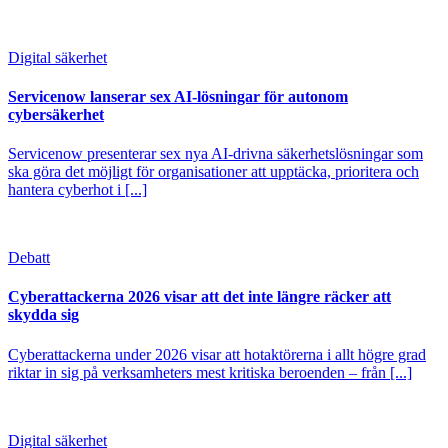
Digital säkerhet
Servicenow lanserar sex AI-lösningar för autonom
cybersäkerhet
Servicenow presenterar sex nya AI-drivna säkerhetslösningar som
ska göra det möjligt för organisationer att upptäcka, prioritera och
hantera cyberhot i [...]
Debatt
Cyberattackerna 2026 visar att det inte längre räcker att
skydda sig
Cyberattackerna under 2026 visar att hotaktörerna i allt högre grad
riktar in sig på verksamheters mest kritiska beroenden – från [...]
Digital säkerhet