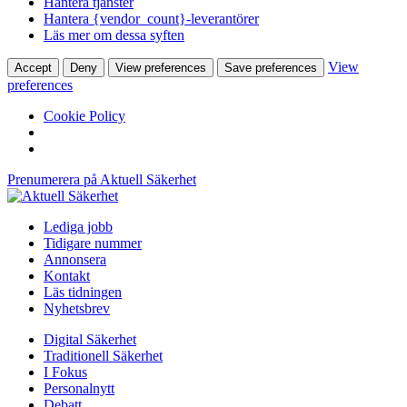
Hantera tjänster
Hantera {vendor_count}-leverantörer
Läs mer om dessa syften
View
Accept
Deny
View preferences
Save preferences
preferences
Cookie Policy
Prenumerera på Aktuell Säkerhet
Lediga jobb
Tidigare nummer
Annonsera
Kontakt
Läs tidningen
Nyhetsbrev
Digital Säkerhet
Traditionell Säkerhet
I Fokus
Personalnytt
Debatt