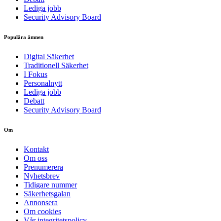
Lediga jobb
Security Advisory Board
Populära ämnen
Digital Säkerhet
Traditionell Säkerhet
I Fokus
Personalnytt
Lediga jobb
Debatt
Security Advisory Board
Om
Kontakt
Om oss
Prenumerera
Nyhetsbrev
Tidigare nummer
Säkerhetsgalan
Annonsera
Om cookies
Vår integritetspolicy