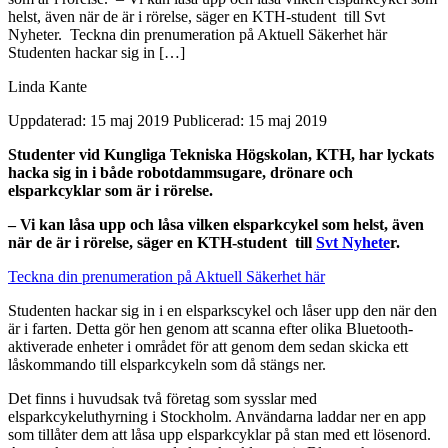
helst, även när de är i rörelse, säger en KTH-student till Svt
Nyheter. Teckna din prenumeration på Aktuell Säkerhet här
Studenten hackar sig in […]
Linda Kante
Uppdaterad: 15 maj 2019
Publicerad: 15 maj 2019
Studenter vid Kungliga Tekniska Högskolan, KTH, har lyckats
hacka sig in i både robotdammsugare, drönare och
elsparkcyklar som är i rörelse.
– Vi kan låsa upp och låsa vilken elsparkcykel som helst, även
när de är i rörelse, säger en KTH-student till
Svt Nyhete
r.
Teckna din prenumeration på Aktuell Säkerhet här
Studenten hackar sig in i en elsparkscykel och låser upp den när den
är i farten. Detta gör hen genom att scanna efter olika Bluetooth-
aktiverade enheter i området för att genom dem sedan skicka ett
låskommando till elsparkcykeln som då stängs ner.
Det finns i huvudsak två företag som sysslar med
elsparkcykeluthyrning i Stockholm. Användarna laddar ner en app
som tillåter dem att låsa upp elsparkcyklar på stan med ett lösenord.