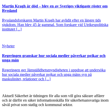
Martin Kragh är död – blev en av Sveriges viktigaste röster om
Ryssland
Rysslandsforskaren Martin Kragh har avlidit efter en längre tids
sjukdom. Han blev 45 år gammal. Som forskare vid Utrikespolitiska
institutet [...]
Nyheter
Regeringen granskar hur sociala medier påverkar pojkar och
unga män
Regeringen ger Jämställdhetsmyndigheten i uppdrag att undersöka
hur sociala medier påverkar pojkar och unga mäns syn på
maskulinitet, relationer och [...]
Aktuell Säkerhet är tidningen för alla som vill göra säkrare affärer
och är därför en säker informationskälla för säkerhets­ansvariga inom
såväl privat som statlig och kommunal sektor.