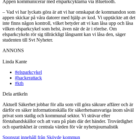
Appen kommunicerar med elsparkcyklarna via Bluetooth.
– Vad vi har lyckats göra är att vi har omskapat de kommandon som
appen skickar på våra datorer med hjälp av kod. Vi upptäckte att det
inte finns någon kontroll, vilket betyder att vi kan låsa upp och låsa
vilken elsparkcykel som helst, även när de är i rörelse. Om
elsparkcykeln rör sig tillräckligt långsamt kan vi låsa den, säger
studenten till Svt Nyheter.
ANNONS
Linda Kante
#elsparkcykel
#hackerattack
#kth
Dela artikeln
Aktuell Säkerhet jobbar för alla som vill göra säkrare affärer och är
därför en säker informationskälla för säkerhetsansvariga inom såväl
privat som statlig och kommunal sektor. Vi strävar efter
förstahandskällor och att vara på plats där det händer. Trovärdighet
och opartiskhet är centrala värden för vår nyhetsjournalistik
Sponsrat innehåll från Skövde kommun