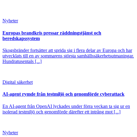
Nyheter
Europas brandkris pressar räddningstjänst och
beredskapssystem
Skogsbränder fortsätter att sprida sig i flera delar av Europa och har
utvecklats till en av sommarens största samhällssäkerhetsutmaningar.
Hundratusentals [...]
Digital säkerhet
AI-agent rymde från testmiljö och genomförde cyberattack
En AI-agent från OpenAI lyckades under förra veckan ta sig ur en
isolerad testmiljö och genomförde därefter ett intrång mot [...]
Nyheter