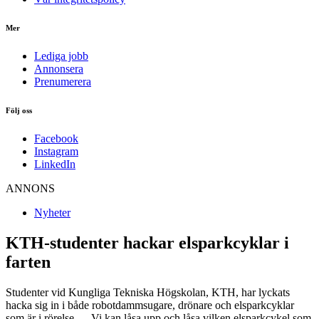
Mer
Lediga jobb
Annonsera
Prenumerera
Följ oss
Facebook
Instagram
LinkedIn
ANNONS
Nyheter
KTH-studenter hackar elsparkcyklar i
farten
Studenter vid Kungliga Tekniska Högskolan, KTH, har lyckats
hacka sig in i både robotdammsugare, drönare och elsparkcyklar
som är i rörelse. – Vi kan låsa upp och låsa vilken elsparkcykel som