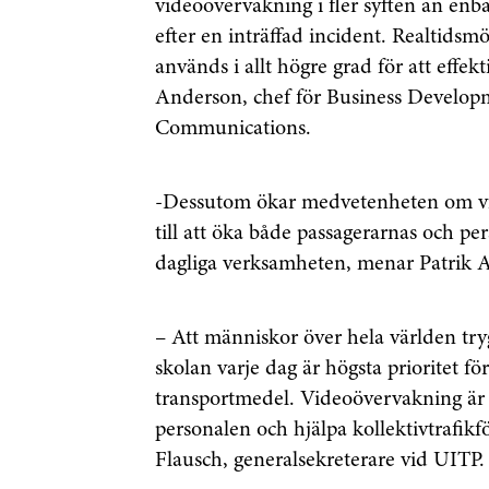
videoövervakning i fler syften än enba
efter en inträffad incident. Realtids
används i allt högre grad för att effekt
Anderson, chef för Business Developm
Communications.
-Dessutom ökar medvetenheten om vi
till att öka både passagerarnas och pe
dagliga verksamheten, menar Patrik 
– Att människor över hela världen trygg
skolan varje dag är högsta prioritet fö
transportmedel. Videoövervakning är et
personalen och hjälpa kollektivtrafikf
Flausch, generalsekreterare vid UITP.