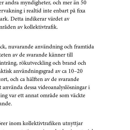
ller andra myndigheter, och mer än 50
Prenumerera
vakning i realtid inte enbart på fixa
park. Detta indikerar värdet av
å "Prenumerera" ger du samtycke till att vi
råden av kollektivtrafik.
r dina personuppgifter i enlighet med vår
ick, nuvarande användning och framtida
teten av de svarande känner till
intrång, rökutveckling och brand och
aktisk användningsgrad av ca 10–20
tort, och ca hälften av de svarande
tt använda dessa videoanalyslösningar i
ning var ett annat område som väckte
rande.
er inom kollektivtrafiken utnyttjar