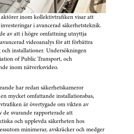
ktörer inom kollektivtrafiken visar att
a investeringar i avancerad säkerhetsteknik.
de av att i högre omfattning utnyttja
avancerad videoanalys för att förbättra
g och installationer. Undersökningen
ation of Public Transport, och
de inom nätverksvideo.
varande har redan säkerhetskameror
a en mycket omfattande installationsbas,
ivtrafiken är övertygade om vikten av
v de svarande rapporterade att
ktiska och upplevda säkerheten hos
 dessutom minimerar, avskräcker och medger