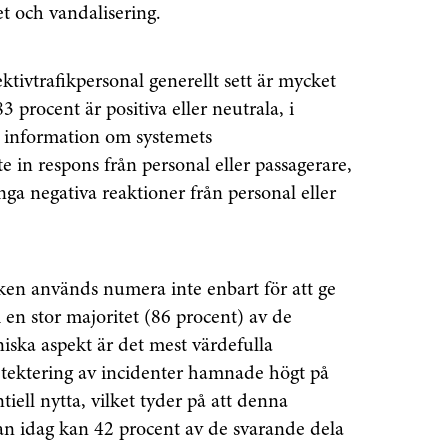
et och vandalisering.
tivtrafikpersonal generellt sett är mycket
3 procent är positiva eller neutrala, i
g information om systemets
 in respons från personal eller passagerare,
a negativa reaktioner från personal eller
ken används numera inte enbart för att ge
senaste
 en stor majoritet (86 procent) av de
iska aspekt är det mest värdefulla
tsinformationen
tektering av incidenter hamnade högt på
tiell nytta, vilket tyder på att denna
an idag kan 42 procent av de svarande dela
vårt nyhetsbrev!