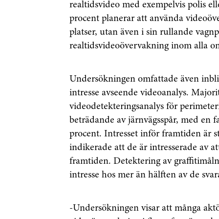
realtidsvideo med exempelvis polis e
procent planerar att använda videoöver
platser, utan även i sin rullande vagn
Genom att klicka p
realtidsvideoövervakning inom alla om
sparar och använde
integritetspolicy.
Undersökningen omfattade även inbl
intresse avseende videoanalys. Majori
videodetekteringsanalys för perimeter
beträdande av järnvägsspår, med en f
procent. Intresset inför framtiden är s
indikerade att de är intresserade av a
framtiden. Detektering av graffitimål
intresse hos mer än hälften av de sva
-Undersökningen visar att många aktör