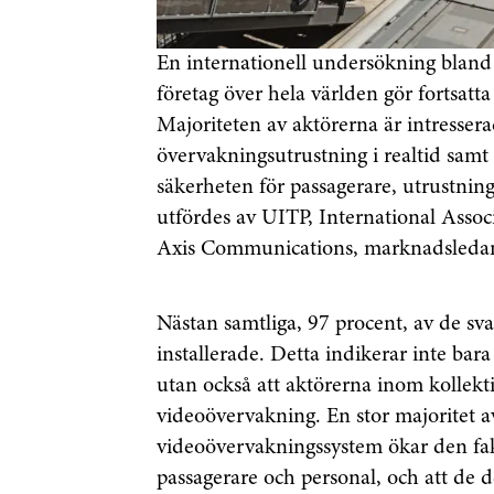
En internationell undersökning bland a
företag över hela världen gör fortsatt
Majoriteten av aktörerna är intressera
övervakningsutrustning i realtid samt 
säkerheten för passagerare, utrustnin
utfördes av UITP, International Associ
Axis Communications, marknadsledan
Nästan samtliga, 97 procent, av de s
installerade. Detta indikerar inte bar
utan också att aktörerna inom kollekt
videoövervakning. En stor majoritet a
videoövervakningssystem ökar den fa
passagerare och personal, och att de