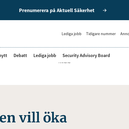
Prenumerera på Aktuell Säkerhet
Lediga jobb
Tidigare nummer
Anno
nytt
Debatt
Lediga jobb
Security Advisory Board
ANNONS
en vill öka