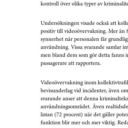
kontroll över olika typer av kriminalit
Undersökningen visade också att kollek
positiv till videoövervakning. Mer än 8
synnerhet när personalen får grundli
användning. Vissa svarande samlar inte
men bland dem som gör detta fanns ing
passagerare att rapportera.
Videoövervakning inom kollektivtrafi
Få den 
bevisunderlag vid incidenter, även om
svarande anser att denna kriminaltekn
säkerhe
användningsområdet. Även realtidsde
först
listan (72 procent) när det gäller poten
funktion blir mer och mer viktig. Red
Anmäl dig till 