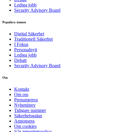
Lediga jobb
Security Advisory Board
Populära ämnen
Digital Säkerhet
Traditionell Säkerhet
I Fokus
Personalnytt
Lediga jobb
Debatt
Security Advisory Board
Om
Kontakt
Om oss
Prenumerera
Nyhetsbrev
Tidigare nummer
Säkerhetsgalan
Annonsera
Om cookies
Vår integritetspolicy