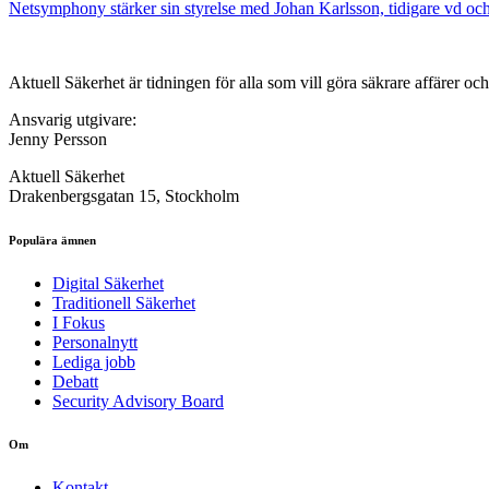
Netsymphony stärker sin styrelse med Johan Karlsson, tidigare vd och 
Aktuell Säkerhet är tidningen för alla som vill göra säkrare affärer oc
Ansvarig utgivare:
Jenny Persson
Aktuell Säkerhet
Drakenbergsgatan 15, Stockholm
Populära ämnen
Digital Säkerhet
Traditionell Säkerhet
I Fokus
Personalnytt
Lediga jobb
Debatt
Security Advisory Board
Om
Kontakt