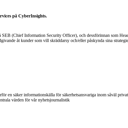
ervices på CyberInsights.
å SEB (Chief Information Security Officer), och dessförinnan som Head 
rådgivande åt kunder som vill skräddarsy och/eller påskynda sina strate
ärför en säker informationskälla för säkerhetsansvariga inom såväl priva
ntrala värden för vår nyhetsjournalistik