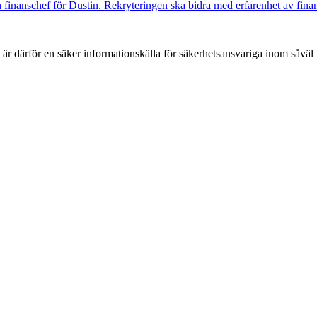
finanschef för Dustin. Rekryteringen ska bidra med erfarenhet av finansi
h är därför en säker informationskälla för säkerhets­ansvariga inom såvä