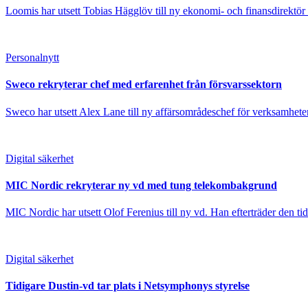
Loomis har utsett Tobias Hägglöv till ny ekonomi- och finansdirektör 
Personalnytt
Sweco rekryterar chef med erfarenhet från försvarssektorn
Sweco har utsett Alex Lane till ny affärsområdeschef för verksamheten
Digital säkerhet
MIC Nordic rekryterar ny vd med tung telekombakgrund
MIC Nordic har utsett Olof Ferenius till ny vd. Han efterträder den tid
Digital säkerhet
Tidigare Dustin-vd tar plats i Netsymphonys styrelse