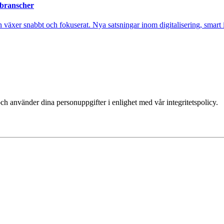
 branscher
xer snabbt och fokuserat. Nya satsningar inom digitalisering, smart ind
ch använder dina personuppgifter i enlighet med vår integritetspolicy.