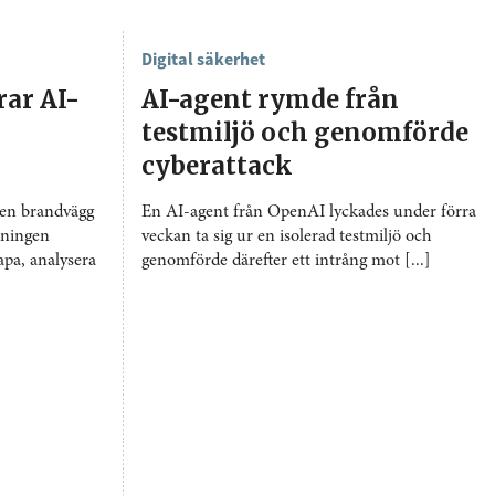
Digital säkerhet
rar AI-
AI-agent rymde från
testmiljö och genomförde
cyberattack
ven brandvägg
En AI-agent från OpenAI lyckades under förra
sningen
veckan ta sig ur en isolerad testmiljö och
apa, analysera
genomförde därefter ett intrång mot [...]