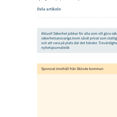
Dela artikeln
Få den 
säkerhe
först
Aktuell Säkerhet jobbar för alla som vill göra säk
säkerhetsansvariga inom såväl privat som statlig
Anmäl dig till 
och att vara på plats där det händer. Trovärdighe
nyhetsjournalistik
Sponsrat innehåll från Skövde kommun
Genom att klicka p
sparar och använde
integritetspolicy.