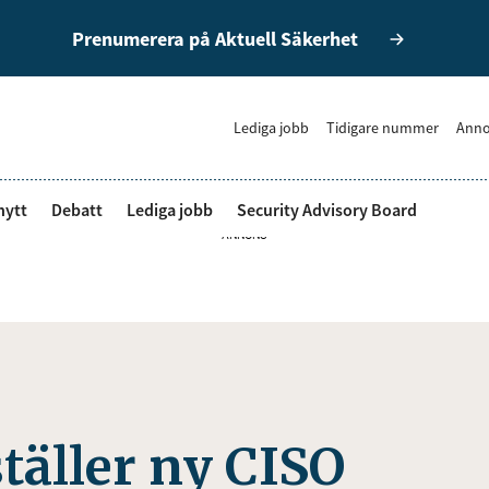
Prenumerera på Aktuell Säkerhet
Lediga jobb
Tidigare nummer
Anno
nytt
Debatt
Lediga jobb
Security Advisory Board
ANNONS
täller ny CISO