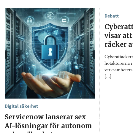
Debatt
Cyberat
visar att
räcker a
Cyberattackern
hotaktörerna i 
verksamheters 
[...]
Digital säkerhet
Servicenow lanserar sex
AI-lösningar för autonom