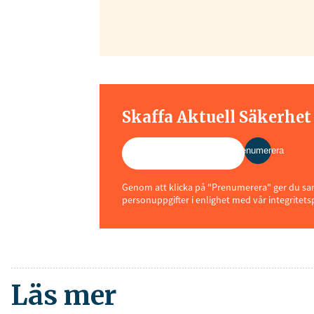
Skaffa Aktuell Säkerhe
Prenumerera
Genom att klicka på "Prenumerera" ger du samt
personuppgifter i enlighet med vår integritets
Läs mer