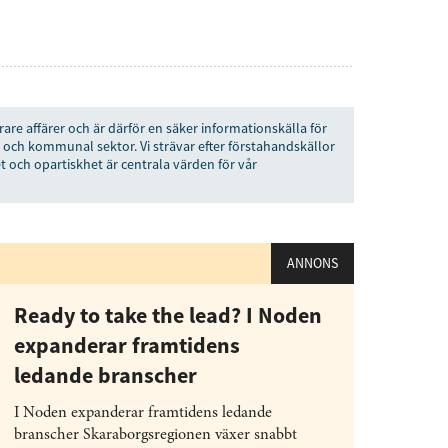
senaste
tsinformationen
rare affärer och är därför en säker informationskälla för
 och kommunal sektor. Vi strävar efter förstahandskällor
vårt nyhetsbrev!
t och opartiskhet är centrala värden för vår
Prenumerera
ANNONS
å "Prenumerera" ger du samtycke till att vi
r dina personuppgifter i enlighet med vår
Ready to take the lead? I Noden
expanderar framtidens
ledande branscher
I Noden expanderar framtidens ledande
branscher Skaraborgsregionen växer snabbt