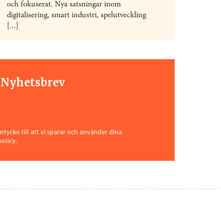
och fokuserat. Nya satsningar inom
digitalisering, smart industri, spelutveckling
[...]
t Nyhetsbrev
ycke till att vi sparar och använder dina
policy.