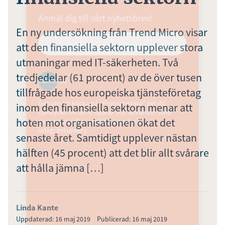
Anmäl dig till vårt nyhetsbrev!
En ny undersökning från Trend Micro visar
att den finansiella sektorn upplever stora
utmaningar med IT-säkerheten. Två
tredjedelar (61 procent) av de över tusen
Prenumerera
tillfrågade hos europeiska tjänsteföretag
Genom att klicka på "Prenumerera" ger du
inom den finansiella sektorn menar att
samtycke till att vi sparar och använder dina
hoten mot organisationen ökat det
personuppgifter i enlighet med vår
integritetspolicy.
senaste året. Samtidigt upplever nästan
hälften (45 procent) att det blir allt svårare
att hålla jämna […]
Linda Kante
Uppdaterad: 16 maj 2019
Publicerad: 16 maj 2019