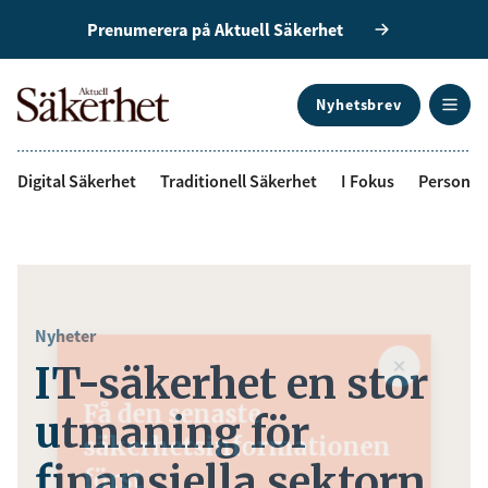
Prenumerera på Aktuell Säkerhet
Nyhetsbrev
ANNONS
Digital Säkerhet
Traditionell Säkerhet
I Fokus
Personal
Nyheter
IT-säkerhet en stor
Få den senaste
utmaning för
säkerhetsinformationen
finansiella sektorn
först