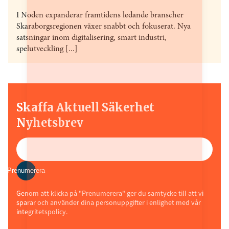
I Noden expanderar framtidens ledande branscher
Skaraborgsregionen växer snabbt och fokuserat. Nya
satsningar inom digitalisering, smart industri,
spelutveckling [...]
Skaffa Aktuell Säkerhet
Nyhetsbrev
Prenumerera
Genom att klicka på "Prenumerera" ger du samtycke till att vi
sparar och använder dina personuppgifter i enlighet med vår
integritetspolicy.