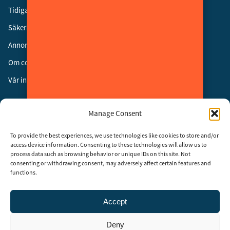
Tidigare nummer
Säkerhetsgalan
Annonsera
Om cookies
Vår integritetspolicy
Följ oss
Manage Consent
Facebook
To provide the best experiences, we use technologies like cookies to store and/or
Instagram
access device information. Consenting to these technologies will allow us to
process data such as browsing behavior or unique IDs on this site. Not
LinkedIn
consenting or withdrawing consent, may adversely affect certain features and
functions.
Accept
Security Adviser Board
Security Advisory Board, SAB, instiftades av tidningen Aktuell
Deny
Säkerhet år 2003 för att stimulera, utveckla och informera om