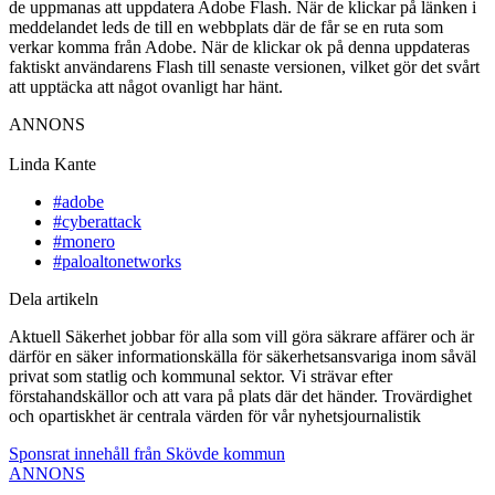
de uppmanas att uppdatera Adobe Flash. När de klickar på länken i
meddelandet leds de till en webbplats där de får se en ruta som
verkar komma från Adobe. När de klickar ok på denna uppdateras
faktiskt användarens Flash till senaste versionen, vilket gör det svårt
att upptäcka att något ovanligt har hänt.
ANNONS
Linda Kante
#adobe
#cyberattack
#monero
#paloaltonetworks
Dela artikeln
Aktuell Säkerhet jobbar för alla som vill göra säkrare affärer och är
därför en säker informationskälla för säkerhetsansvariga inom såväl
privat som statlig och kommunal sektor. Vi strävar efter
förstahandskällor och att vara på plats där det händer. Trovärdighet
och opartiskhet är centrala värden för vår nyhetsjournalistik
Sponsrat innehåll från Skövde kommun
ANNONS