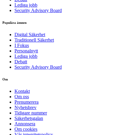
Lediga jobb
Security Advisory Board
Populära ämnen
Digital Säkerhet
Traditionell Säkerhet
I Fokus
Personalnytt
Lediga jobb
Debatt
Security Advisory Board
Om
Kontakt
Om oss
Prenumerera
Nyhetsbrev
Tidigare nummer
Säkerhetsgalan
Annonsera
Om cookies
Vår integritetspolicy