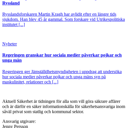
Ryssland
Rysslandsforskaren Martin Kragh har avlidit efter en längre tids
sjukdom. Han blev 45 år gammal. Som forskare vid Utrikespolitiska
institutet [...]
Nyheter
Regeringen granskar hur sociala medier påverkar pojkar och
unga män
Regeringen ger Jämställdhetsmyndigheten i uppdrag att undersöka
hur sociala medier påverkar pojkar och unga mäns syn på
maskulinitet, relationer och [...]
Aktuell Säkerhet är tidningen för alla som vill göra säkrare affärer
och är därför en säker informationskälla för säkerhets­ansvariga inom
såväl privat som statlig och kommunal sektor.
Ansvarig utgivare:
Jenny Persson