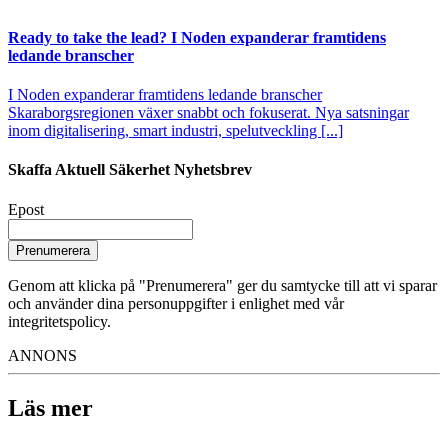
Ready to take the lead? I Noden expanderar framtidens
ledande branscher
I Noden expanderar framtidens ledande branscher
Skaraborgsregionen växer snabbt och fokuserat. Nya satsningar
inom digitalisering, smart industri, spelutveckling [...]
Skaffa Aktuell Säkerhet Nyhetsbrev
Epost
Prenumerera
Genom att klicka på "Prenumerera" ger du samtycke till att vi sparar
och använder dina personuppgifter i enlighet med vår
integritetspolicy.
ANNONS
Läs mer