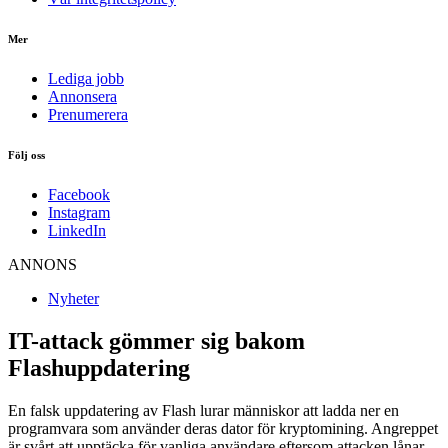
Mer
Lediga jobb
Annonsera
Prenumerera
Följ oss
Facebook
Instagram
LinkedIn
ANNONS
Nyheter
IT-attack gömmer sig bakom
Flashuppdatering
En falsk uppdatering av Flash lurar människor att ladda ner en
programvara som använder deras dator för kryptomining. Angreppet
är svårt att upptäcka för vanliga användare eftersom attacken lånar