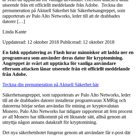
utseende från ett officiellt meddelande från Adobe. Teckna din
prenumeration på Aktuell Säkerhet här Säkerhetsangreppet, som
rapporterats av Palo Alto Networks, leder till att de drabbades
datorer […]
Linda Kante
Uppdaterad: 12 oktober 2018
Publicerad: 12 oktober 2018
En falsk uppdatering av Flash
lurar människor att ladda ner en
programvara som använder deras dator för kryptomining.
Angreppet är svårt att upptäcka för vanliga användare
eftersom attacken lånar utseende från ett officiellt meddelande
från Adobe.
Teckna din prenumeration på Aktuell Säkerhet här
Säkerhetsangreppet, som rapporterats av Palo Alto Networks, leder
till att de drabbades datorer installerar programvaran XMRig och
datorerna börjar sedan användas för mining av kryptovalutan
Monero. Palo Alto Networks har tidigare rapporterat att fem procent
av all Monero har tillkommit på ett liknande sätt, alltså genom att
utnyttja någon annans datakraft för kryptomining.
Det nya säkerhetshotet fungerar genom att användare får e-post där