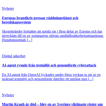
Nyheter
Europas brandkris pressar räddningstjänst och
beredskapssystem
Skogsbränder fortsätter att sprida sig i flera delar av Europa och har
utvecklats till en av sommarens största samhällssäkerhetsutmaningar.
Hundratusentals [...]
Digital säkerhet
AI-agent rymde från testmiljö och genomförde cyberattack
En AI-agent från OpenAI lyckades under förra veckan ta sig ur en
isolerad testmiljö och genomförde därefter ett intrång mot [...]
Nyheter
Martin Kragh är död – blev en av Sveriges viktigaste röster om