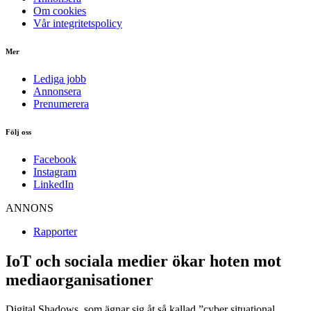
Om cookies
Vår integritetspolicy
Mer
Lediga jobb
Annonsera
Prenumerera
Följ oss
Facebook
Instagram
LinkedIn
ANNONS
Rapporter
IoT och sociala medier ökar hoten mot
mediaorganisationer
Digital Shadows, som ägnar sig åt så kallad ”cyber situational