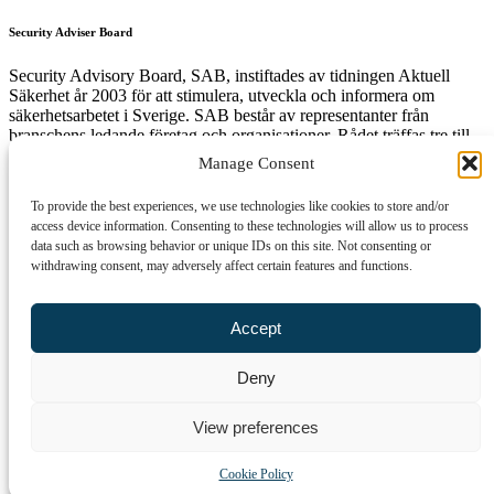
Security Adviser Board
Security Advisory Board, SAB, instiftades av tidningen Aktuell
Säkerhet år 2003 för att stimulera, utveckla och informera om
säkerhetsarbetet i Sverige. SAB består av representanter från
branschens ledande företag och organisationer. Rådet träffas tre till
fyra gånger per år och diskuterar aktuella säkerhetsfrågor.
Manage Consent
To provide the best experiences, we use technologies like cookies to store and/or
access device information. Consenting to these technologies will allow us to process
Få den senaste säkerhetsinformationen först
data such as browsing behavior or unique IDs on this site. Not consenting or
withdrawing consent, may adversely affect certain features and functions.
Anmäl dig till vårt nyhetsbrev!
Epost
Accept
Prenumerera
Deny
Genom att klicka på "Prenumerera" ger du samtycke till att vi sparar
och använder dina personuppgifter i enlighet med vår
View preferences
integritetspolicy.
Cookie Policy