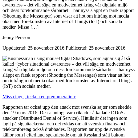
awareness – det vill säga en medvetenhet kring vår digitala miljö
och dess förekommande sårbarhet – har nyss släppt en färsk rapport
(Shooting the Messenger) som visar att hot om intrång mot media
ökar med förekomsten av Internet of Things (IoT) och sociala
medier. Missa […]
Jenny Persson
Uppdaterad: 25 november 2016
Publicerad: 25 november 2016
Digital Shadows, som ägnar sig åt så
kallad ”cyber situational awareness – det vill säga en medvetenhet
kring vår digitala miljö och dess förekommande sårbarhet – har nyss
släppt en färsk rapport (Shooting the Messenger) som visar att hot
om intrång mot media ökar med förekomsten av Internet of Things
(IoT) och sociala medier.
Missa inget, teckna en prenumeration:
Rapporten tar också upp den attack mot svenska sajter som skedde
den 19 mars 2016. Dessa antogs vara riktade så kallade DDoS-
attacker (Distributed Denial of Service). Hittills är det ingen som
tagit på sig attackerna, och det ryktas om att svenska finans- och
telekomföretag också drabbades. Rapporten tar upp de svenska
källor som i efterhand spekulerade om att Ryssland stått bakom