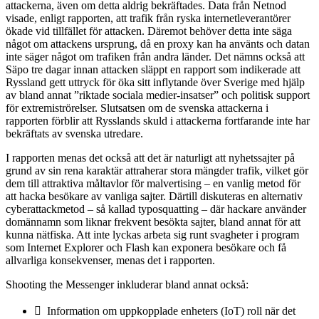
attackerna, även om detta aldrig bekräftades. Data från Netnod
visade, enligt rapporten, att trafik från ryska internetleverantörer
ökade vid tillfället för attacken. Däremot behöver detta inte säga
något om attackens ursprung, då en proxy kan ha använts och datan
inte säger något om trafiken från andra länder. Det nämns också att
Säpo tre dagar innan attacken släppt en rapport som indikerade att
Ryssland gett uttryck för öka sitt inflytande över Sverige med hjälp
av bland annat ”riktade sociala medier-insatser” och politisk support
för extremiströrelser. Slutsatsen om de svenska attackerna i
rapporten förblir att Rysslands skuld i attackerna fortfarande inte har
bekräftats av svenska utredare.
I rapporten menas det också att det är naturligt att nyhetssajter på
grund av sin rena karaktär attraherar stora mängder trafik, vilket gör
dem till attraktiva måltavlor för malvertising – en vanlig metod för
att hacka besökare av vanliga sajter. Därtill diskuteras en alternativ
cyberattackmetod – så kallad typosquatting – där hackare använder
domännamn som liknar frekvent besökta sajter, bland annat för att
kunna nätfiska. Att inte lyckas arbeta sig runt svagheter i program
som Internet Explorer och Flash kan exponera besökare och få
allvarliga konsekvenser, menas det i rapporten.
Shooting the Messenger inkluderar bland annat också:
 Information om uppkopplade enheters (IoT) roll när det