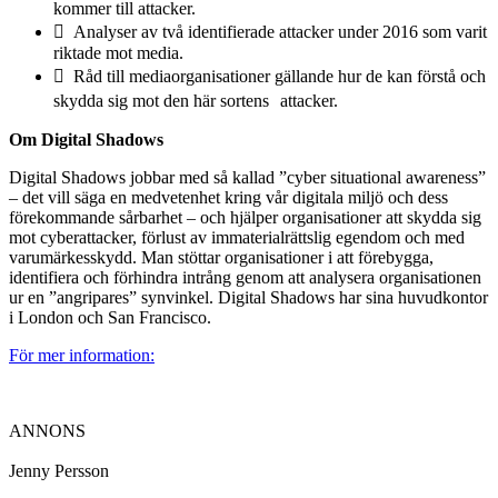
kommer till attacker.
 Analyser av två identifierade attacker under 2016 som varit
riktade mot media.
 Råd till mediaorganisationer gällande hur de kan förstå och
skydda sig mot den här sortens attacker.
Om Digital Shadows
Digital Shadows jobbar med så kallad ”cyber situational awareness”
– det vill säga en medvetenhet kring vår digitala miljö och dess
förekommande sårbarhet – och hjälper organisationer att skydda sig
mot cyberattacker, förlust av immaterialrättslig egendom och med
varumärkesskydd. Man stöttar organisationer i att förebygga,
identifiera och förhindra intrång genom att analysera organisationen
ur en ”angripares” synvinkel. Digital Shadows har sina huvudkontor
i London och San Francisco.
För mer information:
ANNONS
Jenny Persson