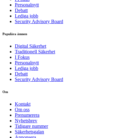
Personalnytt
Debatt
Lediga jobb
Security Advisory Board
Populära ämnen
Digital Säkerhet
Traditionell Säkerhet
I Fokus
Personalnytt
Lediga jobb
Debatt
Security Advisory Board
Om
Kontakt
Om oss
Prenumerera
Nyhetsbrev
Tidigare nummer
Säkerhetsgalan
Annonsera