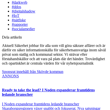
#darkweb
#ddos
#digitalshadow
#IoT
#nätfiske
#rapporter
#socialamedier
Dela artikeln
Aktuell Säkerhet jobbar för alla som vill göra säkrare affärer och är
därför en säker informationskälla för säkerhetsansvariga inom såväl
privat som statlig och kommunal sektor. Vi strävar efter
förstahandskällor och att vara på plats där det händer. Trovärdighet
och opartiskhet är centrala värden för vår nyhetsjournalistik
Sponsrat innehåll från Skövde kommun
ANNONS
Ready to take the lead? I Noden expanderar framtidens
ledande branscher
I Noden expanderar framtidens ledande branscher
Skaraborgsregionen växer snabbt och fokuserat. Nya satsningar