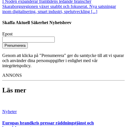
I Noden expanderar framtidens ledande branscher
Skaraborgsregionen växer snabbt och fokuserat. Nya satsningar
inom digitalisering, smart industri, spelutveckling [...]
Skaffa Aktuell Säkerhet Nyhetsbrev
Epost
Prenumerera
Genom att klicka på "Prenumerera" ger du samtycke till att vi sparar
och använder dina personuppgifter i enlighet med vår
integritetspolicy.
ANNONS
Läs mer
Nyheter
Europas brandkris pressar räddningstjänst och