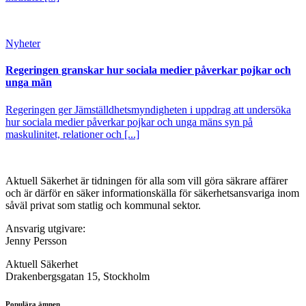
Nyheter
Regeringen granskar hur sociala medier påverkar pojkar och
unga män
Regeringen ger Jämställdhetsmyndigheten i uppdrag att undersöka
hur sociala medier påverkar pojkar och unga mäns syn på
maskulinitet, relationer och [...]
Aktuell Säkerhet är tidningen för alla som vill göra säkrare affärer
och är därför en säker informationskälla för säkerhets­ansvariga inom
såväl privat som statlig och kommunal sektor.
Ansvarig utgivare:
Jenny Persson
Aktuell Säkerhet
Drakenbergsgatan 15, Stockholm
Populära ämnen