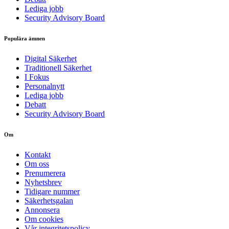
Lediga jobb
Security Advisory Board
Populära ämnen
Digital Säkerhet
Traditionell Säkerhet
I Fokus
Personalnytt
Lediga jobb
Debatt
Security Advisory Board
Om
Kontakt
Om oss
Prenumerera
Nyhetsbrev
Tidigare nummer
Säkerhetsgalan
Annonsera
Om cookies
Vår integritetspolicy