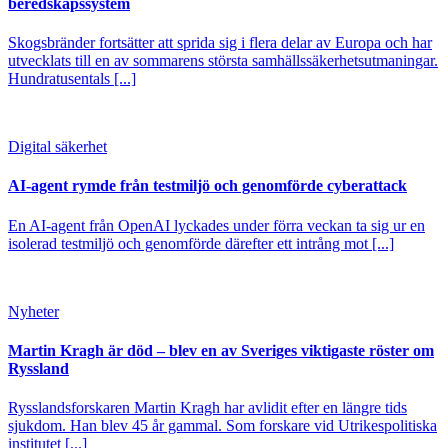
beredskapssystem
Skogsbränder fortsätter att sprida sig i flera delar av Europa och har
utvecklats till en av sommarens största samhällssäkerhetsutmaningar.
Hundratusentals [...]
Digital säkerhet
AI-agent rymde från testmiljö och genomförde cyberattack
En AI-agent från OpenAI lyckades under förra veckan ta sig ur en
isolerad testmiljö och genomförde därefter ett intrång mot [...]
Nyheter
Martin Kragh är död – blev en av Sveriges viktigaste röster om
Ryssland
Rysslandsforskaren Martin Kragh har avlidit efter en längre tids
sjukdom. Han blev 45 år gammal. Som forskare vid Utrikespolitiska
institutet [...]