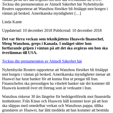
Teckna din prenumeration av Aktuell Säkerhet här Nyhetsbyrån
Reuters rapporterar att Wanzhou försöker bli frisläppt mot borgen i
väntan på besked. Amerikanska myndigheter […]
Linda Kante
Uppdaterad: 10 december 2018
Publicerad: 10 december 2018
Det var förra veckan som teknikjättens Huaweis finanschef,
Meng Wanzhou, greps i Kanada. I nuläget sitter hon
fortfarande gripen i väntan på att det ska avgöras om hon ska
överlämnas till USA.
Teckna din prenumeration av Aktuell Säkerhet här
Nyhetsbyrån Reuters rapporterar att Wanzhou försöker bli frisläppt
mot borgen i väntan på besked. Amerikanska myndigheter menar att
Huawei har lurat banker för att kunna föra ut pengar till Iran.
Finanschefen ska personligen ha vilselett banker när det kommer till
Huaweis kontroll över ett företag som är verksamt i Iran.
Wanzhou riskerar 30 års fängelse för bedrägeriförsök mot finansiella
institutioner. Från Kinas och Huaweis håll kommer krav på att hon
ska släppas med omedelbar verkan och Wanzhous pappa, tillika
grundaren av Huawei, har låtit meddela att han kommer att bestrida