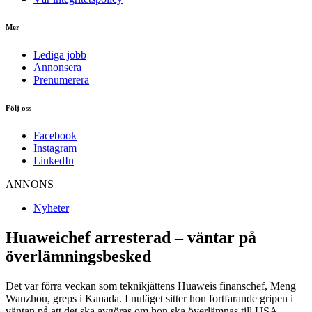
Mer
Lediga jobb
Annonsera
Prenumerera
Följ oss
Facebook
Instagram
LinkedIn
ANNONS
Nyheter
Huaweichef arresterad – väntar på
överlämningsbesked
Det var förra veckan som teknikjättens Huaweis finanschef, Meng
Wanzhou, greps i Kanada. I nuläget sitter hon fortfarande gripen i
väntan på att det ska avgöras om hon ska överlämnas till USA.