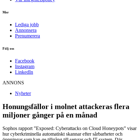
Mer
Lediga jobb
Annonsera
Prenumerera
Följ oss
Facebook
Instagram
LinkedIn
ANNONS
Nyheter
Honungsfällor i molnet attackeras flera
miljoner gånger på en månad
Sophos rapport ”Exposed: Cyberattacks on Cloud Honeypots” visar
hur cyberkriminella automatiskt skannar efter sårbarheter och
öppningar som kan ge tillgång till servrar och IT-system. Där