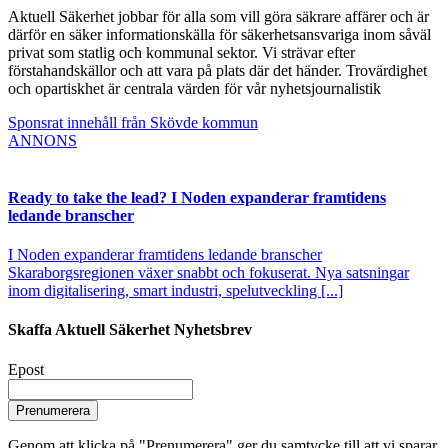
Aktuell Säkerhet jobbar för alla som vill göra säkrare affärer och är
därför en säker informationskälla för säkerhetsansvariga inom såväl
privat som statlig och kommunal sektor. Vi strävar efter
förstahandskällor och att vara på plats där det händer. Trovärdighet
och opartiskhet är centrala värden för vår nyhetsjournalistik
Sponsrat innehåll från Skövde kommun
ANNONS
Ready to take the lead? I Noden expanderar framtidens
ledande branscher
I Noden expanderar framtidens ledande branscher
Skaraborgsregionen växer snabbt och fokuserat. Nya satsningar
inom digitalisering, smart industri, spelutveckling [...]
Skaffa Aktuell Säkerhet Nyhetsbrev
Epost
Prenumerera
Genom att klicka på "Prenumerera" ger du samtycke till att vi sparar