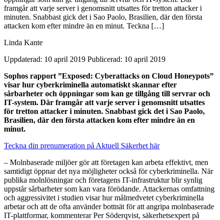
framgår att varje server i genomsnitt utsattes för tretton attacker i
minuten. Snabbast gick det i Sao Paolo, Brasilien, där den första
attacken kom efter mindre än en minut. Teckna […]
Linda Kante
Uppdaterad: 10 april 2019
Publicerad: 10 april 2019
Sophos rapport ”Exposed: Cyberattacks on Cloud Honeypots”
visar hur cyberkriminella automatiskt skannar efter
sårbarheter och öppningar som kan ge tillgång till servrar och
IT-system. Där framgår att varje server i genomsnitt utsattes
för tretton attacker i minuten. Snabbast gick det i Sao Paolo,
Brasilien, där den första attacken kom efter mindre än en
minut.
Teckna din prenumeration på Aktuell Säkerhet här
– Molnbaserade miljöer gör att företagen kan arbeta effektivt, men
samtidigt öppnar det nya möjligheter också för cyberkriminella. När
publika molnlösningar och företagens IT-infrastruktur blir synlig
uppstår sårbarheter som kan vara förödande. Attackernas omfattning
och aggressivitet i studien visar hur målmedvetet cyberkriminella
arbetar och att de ofta använder bottnät för att angripa molnbaserade
IT-plattformar, kommenterar Per Söderqvist, säkerhetsexpert på