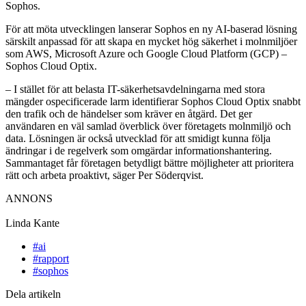
Sophos.
För att möta utvecklingen lanserar Sophos en ny AI-baserad lösning
särskilt anpassad för att skapa en mycket hög säkerhet i molnmiljöer
som AWS, Microsoft Azure och Google Cloud Platform (GCP) –
Sophos Cloud Optix.
– I stället för att belasta IT-säkerhetsavdelningarna med stora
mängder ospecificerade larm identifierar Sophos Cloud Optix snabbt
den trafik och de händelser som kräver en åtgärd. Det ger
användaren en väl samlad överblick över företagets molnmiljö och
data. Lösningen är också utvecklad för att smidigt kunna följa
ändringar i de regelverk som omgärdar informationshantering.
Sammantaget får företagen betydligt bättre möjligheter att prioritera
rätt och arbeta proaktivt, säger Per Söderqvist.
ANNONS
Linda Kante
#ai
#rapport
#sophos
Dela artikeln