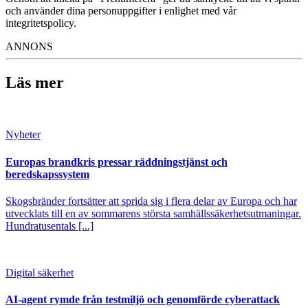
och använder dina personuppgifter i enlighet med vår
integritetspolicy.
ANNONS
Läs mer
Nyheter
Europas brandkris pressar räddningstjänst och
beredskapssystem
Skogsbränder fortsätter att sprida sig i flera delar av Europa och har
utvecklats till en av sommarens största samhällssäkerhetsutmaningar.
Hundratusentals [...]
Digital säkerhet
AI-agent rymde från testmiljö och genomförde cyberattack