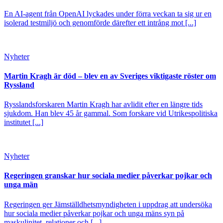
En AI-agent från OpenAI lyckades under förra veckan ta sig ur en
isolerad testmiljö och genomförde därefter ett intrång mot [...]
Nyheter
Martin Kragh är död – blev en av Sveriges viktigaste röster om
Ryssland
Rysslandsforskaren Martin Kragh har avlidit efter en längre tids
sjukdom. Han blev 45 år gammal. Som forskare vid Utrikespolitiska
institutet [...]
Nyheter
Regeringen granskar hur sociala medier påverkar pojkar och
unga män
Regeringen ger Jämställdhetsmyndigheten i uppdrag att undersöka
hur sociala medier påverkar pojkar och unga mäns syn på
maskulinitet, relationer och [...]