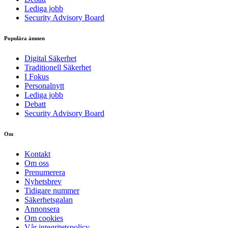
Lediga jobb
Security Advisory Board
Populära ämnen
Digital Säkerhet
Traditionell Säkerhet
I Fokus
Personalnytt
Lediga jobb
Debatt
Security Advisory Board
Om
Kontakt
Om oss
Prenumerera
Nyhetsbrev
Tidigare nummer
Säkerhetsgalan
Annonsera
Om cookies
Vår integritetspolicy