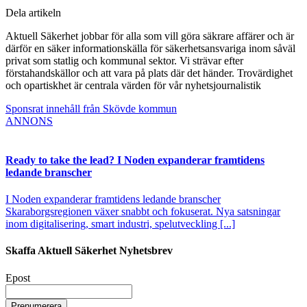
Dela artikeln
Aktuell Säkerhet jobbar för alla som vill göra säkrare affärer och är
därför en säker informationskälla för säkerhetsansvariga inom såväl
privat som statlig och kommunal sektor. Vi strävar efter
förstahandskällor och att vara på plats där det händer. Trovärdighet
och opartiskhet är centrala värden för vår nyhetsjournalistik
Sponsrat innehåll från Skövde kommun
ANNONS
Ready to take the lead? I Noden expanderar framtidens
ledande branscher
I Noden expanderar framtidens ledande branscher
Skaraborgsregionen växer snabbt och fokuserat. Nya satsningar
inom digitalisering, smart industri, spelutveckling [...]
Skaffa Aktuell Säkerhet Nyhetsbrev
Epost
Prenumerera