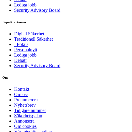
Lediga jobb
Security Advisory Board
Populära ämnen
Digital Säkerhet
Traditionell Säkerhet
I Fokus
Personalnytt
Lediga jobb
Debatt
Security Advisory Board
Om
Kontakt
Om oss
Prenumerera
Nyhetsbrev
Tidigare nummer
Säkerhetsgalan
Annonsera
Om cookies
Vår integritetspolicy