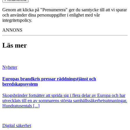
Genom att klicka på "Prenumerera" ger du samtycke till att vi sparar
och använder dina personuppgifter i enlighet med vår
integritetspolicy.
ANNONS
Läs mer
Nyheter
Europas brandkris pressar räddningstjänst och
beredskapssystem
Skogsbränder fortsätter att sprida sig i flera delar av Europa och har
utvecklats till en av sommarens största samhällssäkerhetsutmaningar.
Hundratusentals [...]
Digital säkerhet