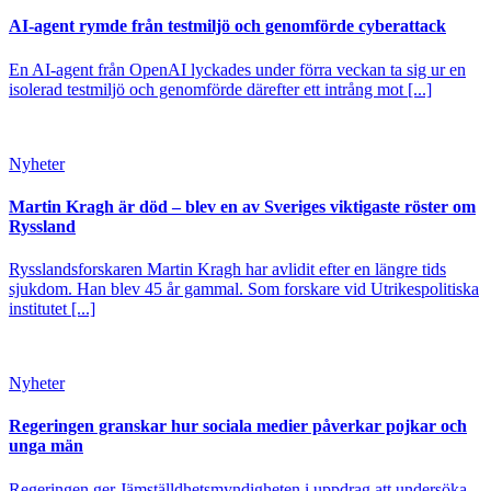
AI-agent rymde från testmiljö och genomförde cyberattack
En AI-agent från OpenAI lyckades under förra veckan ta sig ur en
isolerad testmiljö och genomförde därefter ett intrång mot [...]
Nyheter
Martin Kragh är död – blev en av Sveriges viktigaste röster om
Ryssland
Rysslandsforskaren Martin Kragh har avlidit efter en längre tids
sjukdom. Han blev 45 år gammal. Som forskare vid Utrikespolitiska
institutet [...]
Nyheter
Regeringen granskar hur sociala medier påverkar pojkar och
unga män
Regeringen ger Jämställdhetsmyndigheten i uppdrag att undersöka