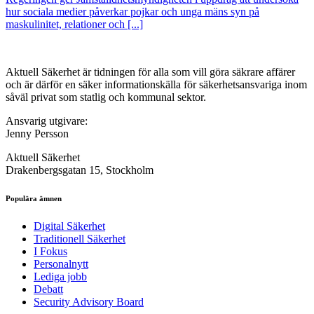
hur sociala medier påverkar pojkar och unga mäns syn på
maskulinitet, relationer och [...]
Aktuell Säkerhet är tidningen för alla som vill göra säkrare affärer
och är därför en säker informationskälla för säkerhets­ansvariga inom
såväl privat som statlig och kommunal sektor.
Ansvarig utgivare:
Jenny Persson
Aktuell Säkerhet
Drakenbergsgatan 15, Stockholm
Populära ämnen
Digital Säkerhet
Traditionell Säkerhet
I Fokus
Personalnytt
Lediga jobb
Debatt
Security Advisory Board