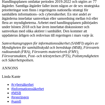
Handlingsplanen omfattar perioden 2019-2022 och utgörs av 77
åtgärder. Samtliga åtgärder faller inom någon av de sex strategiska
prioriteringar som finns i regeringens nationella strategi för
samhällets informations- och cybersäkerhet. En stor andel av
åtgärderna innefattar samverkan eller samordning mellan två eller
flera av myndigheterna. Arbetet med handlingsplanen påbörjades
under hösten 2018 och har även innefattat diskussioner och
samverkan med olika aktörer i samhället. Den kommer att
uppdateras årligen och redovisas till regeringen i mars varje år.
Samverkansgruppen för informationssäkerhet (SAMFI) utgörs av
Myndigheten för samhällsskydd och beredskap (MSB), Försvarets
radioanstalt (FRA), Försvarets materielverk (FMV),
Försvarsmakten, Post- och telestyrelsen (PTS), Polismyndigheten
och Säkerhetspolisen.
ANNONS
Linda Kante
#cybersäkerhet
#informationssäkerhet
#MSB
#regeringen
#samfi