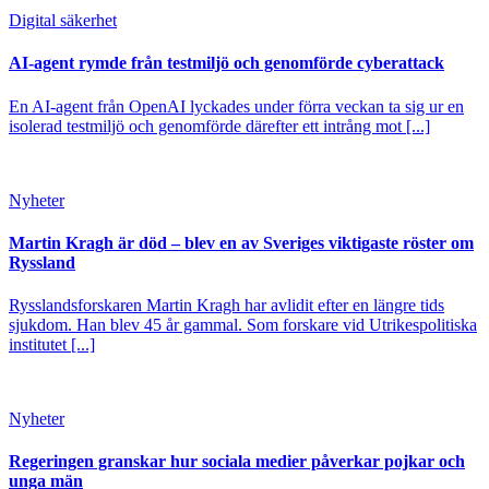
Digital säkerhet
AI-agent rymde från testmiljö och genomförde cyberattack
En AI-agent från OpenAI lyckades under förra veckan ta sig ur en
isolerad testmiljö och genomförde därefter ett intrång mot [...]
Nyheter
Martin Kragh är död – blev en av Sveriges viktigaste röster om
Ryssland
Rysslandsforskaren Martin Kragh har avlidit efter en längre tids
sjukdom. Han blev 45 år gammal. Som forskare vid Utrikespolitiska
institutet [...]
Nyheter
Regeringen granskar hur sociala medier påverkar pojkar och
unga män