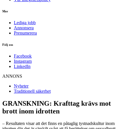
Mer
Lediga jobb
Annonsera
Prenumerera
Följ oss
Facebook
Instagram
LinkedIn
ANNONS
Nyheter
Traditionell säkerhet
GRANSKNING: Krafttag krävs mot
brott inom idrotten
– Resultaten visar att det finns en påtaglig tystnadskultur inom
idrotten där det är särskilt svårt att få berättelser om sexualbrott,