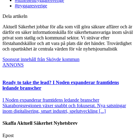
#stiftelsentryggaresverige
#tryggaresverige
Dela artikeln
Aktuell Säkerhet jobbar för alla som vill göra säkrare affärer och är
därför en säker informationskälla för säkerhetsansvariga inom såväl
privat som statlig och kommunal sektor. Vi strävar efter
förstahandskällor och att vara på plats där det händer. Trovärdighet
och opartiskhet är centrala värden för vår nyhetsjournalistik
Sponsrat innehåll från Skövde kommun
ANNONS
Ready to take the lead? I Noden expanderar framtidens
ledande branscher
I Noden expanderar framtidens ledande branscher
Skaraborgsregionen växer snabbt och fokuserat. Nya satsningar
inom digitalisering, smart industri, spelutveckling [...]
Skaffa Aktuell Säkerhet Nyhetsbrev
Epost