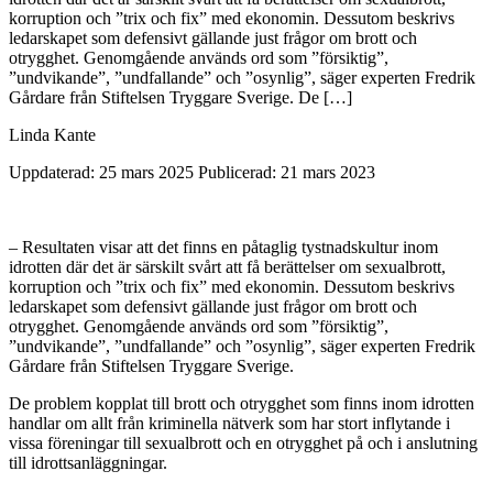
korruption och ”trix och fix” med ekonomin. Dessutom beskrivs
ledarskapet som defensivt gällande just frågor om brott och
otrygghet. Genomgående används ord som ”försiktig”,
”undvikande”, ”undfall­ande” och ”osyn­lig”, säger experten Fredrik
Gårdare från Stiftelsen Tryggare Sverige. De […]
Linda Kante
Uppdaterad: 25 mars 2025
Publicerad: 21 mars 2023
– Resultaten visar att det finns en påtaglig tystnadskultur inom
idrotten där det är särskilt svårt att få berättelser om sexualbrott,
korruption och ”trix och fix” med ekonomin. Dessutom beskrivs
ledarskapet som defensivt gällande just frågor om brott och
otrygghet. Genomgående används ord som ”försiktig”,
”undvikande”, ”undfall­ande” och ”osyn­lig”, säger experten Fredrik
Gårdare från Stiftelsen Tryggare Sverige.
De problem kopplat till brott och otrygghet som finns inom idrotten
handlar om allt från kriminella nätverk som har stort inflytande i
vissa föreningar till sexualbrott och en otrygghet på och i anslutning
till idrottsanläggningar.