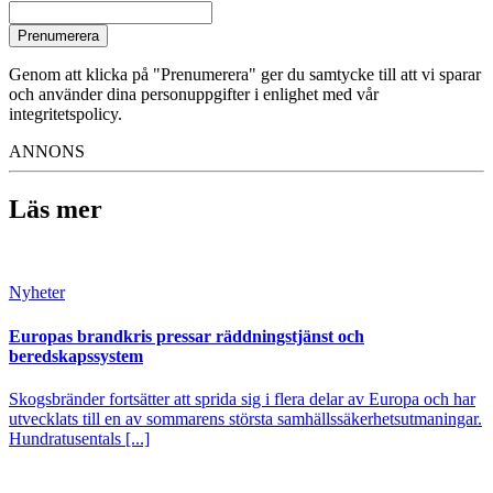
Prenumerera
Genom att klicka på "Prenumerera" ger du samtycke till att vi sparar
och använder dina personuppgifter i enlighet med vår
integritetspolicy.
ANNONS
Läs mer
Nyheter
Europas brandkris pressar räddningstjänst och
beredskapssystem
Skogsbränder fortsätter att sprida sig i flera delar av Europa och har
utvecklats till en av sommarens största samhällssäkerhetsutmaningar.
Hundratusentals [...]