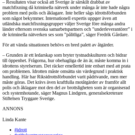
– Resultaten visar också att Sverige är särskilt drabbat av
matchfixning då kriminella nätverk under många år inte hade några
problem med polis och åklagare. Inte heller sågs idrottsförbunden
som något bekymmer. Internationell expertis uppger även att
utländska matchfixningsgrupper väljer Sverige före många andra
länder eftersom svenska samarbetspartners och ”underleverantörer” i
de kriminella nätverken ses som ”pålitliga”, säger Fredrik Gårdare.
För att vända situationen behövs en bred palett av åtgärder.
– Grunden är ett ledarskap som bryter tystnadskulturen och bidrar
till öppenhet. Frågorna, hur obehagliga de än är, måste komma in i
idrottens styrelserum. Det räcker emellertid inte enbart med att prata
om problemen. Idrotten måste omsätta sin värdegrund i praktisk
handling. Här har Riksidrottsförbundet varit pådrivande, men mer
måste göras. Det krävs även kraftfulla motåtgärder av framför allt
polis och åklagare mot den del av brottsligheten som är organiserad
och systemhotande, säger Magnus Lindgren, generalsekreterare
Stiftelsen Tryggare Sverige.
ANNONS
Linda Kante
#idrott