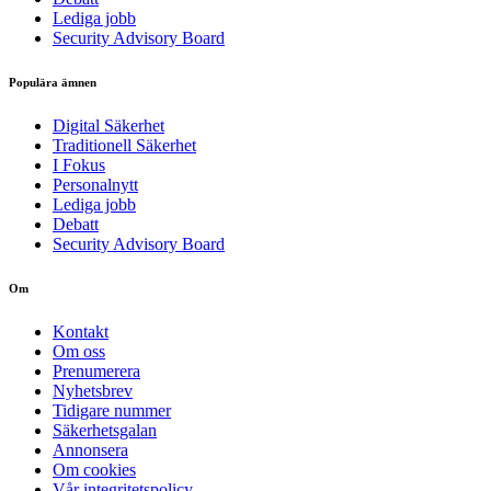
Lediga jobb
Security Advisory Board
Populära ämnen
Digital Säkerhet
Traditionell Säkerhet
I Fokus
Personalnytt
Lediga jobb
Debatt
Security Advisory Board
Om
Kontakt
Om oss
Prenumerera
Nyhetsbrev
Tidigare nummer
Säkerhetsgalan
Annonsera
Om cookies
Vår integritetspolicy