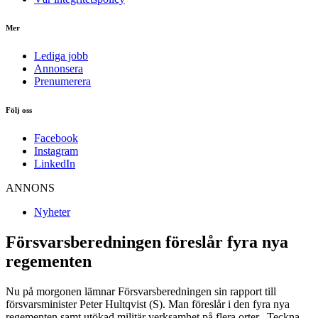
Mer
Lediga jobb
Annonsera
Prenumerera
Följ oss
Facebook
Instagram
LinkedIn
ANNONS
Nyheter
Försvarsberedningen föreslår fyra nya
regementen
Nu på morgonen lämnar Försvarsberedningen sin rapport till
försvarsminister Peter Hultqvist (S). Man föreslår i den fyra nya
regementen samt utökad militär verksamhet på flera orter. Teckna