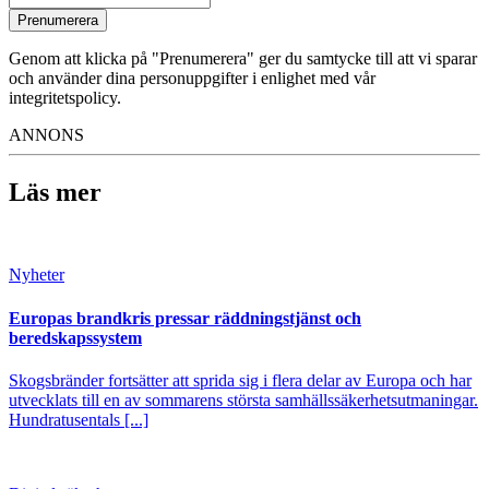
Prenumerera
Genom att klicka på "Prenumerera" ger du samtycke till att vi sparar
och använder dina personuppgifter i enlighet med vår
integritetspolicy.
ANNONS
Läs mer
Nyheter
Europas brandkris pressar räddningstjänst och
beredskapssystem
Skogsbränder fortsätter att sprida sig i flera delar av Europa och har
utvecklats till en av sommarens största samhällssäkerhetsutmaningar.
Hundratusentals [...]