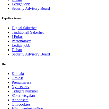
Lediga jobb
Security Advisory Board
Populära ämnen
Digital Säkerhet
Traditionell Säkerhet
I Fokus
Personalnytt
Lediga jobb
Debatt
Security Advisory Board
Om
Kontakt
Om oss
Prenumerera
Nyhetsbrev
Tidigare nummer
Säkerhetsgalan
Annonsera
Om cookies
Vår integritetspolicy