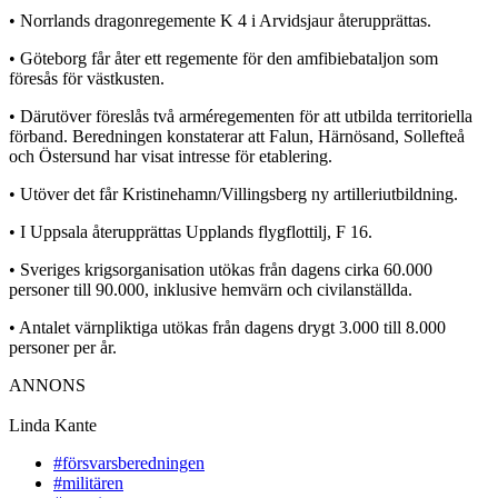
• Norrlands dragonregemente K 4 i Arvidsjaur återupprättas.
• Göteborg får åter ett regemente för den amfibiebataljon som
föresås för västkusten.
• Därutöver föreslås två arméregementen för att utbilda territoriella
förband. Beredningen konstaterar att Falun, Härnösand, Sollefteå
och Östersund har visat intresse för etablering.
• Utöver det får Kristinehamn/Villingsberg ny artilleriutbildning.
• I Uppsala återupprättas Upplands flygflottilj, F 16.
• Sveriges krigsorganisation utökas från dagens cirka 60.000
personer till 90.000, inklusive hemvärn och civilanställda.
• Antalet värnpliktiga utökas från dagens drygt 3.000 till 8.000
personer per år.
ANNONS
Linda Kante
#försvarsberedningen
#militären