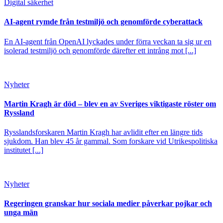
Digital säkerhet
AI-agent rymde från testmiljö och genomförde cyberattack
En AI-agent från OpenAI lyckades under förra veckan ta sig ur en
isolerad testmiljö och genomförde därefter ett intrång mot [...]
Nyheter
Martin Kragh är död – blev en av Sveriges viktigaste röster om
Ryssland
Rysslandsforskaren Martin Kragh har avlidit efter en längre tids
sjukdom. Han blev 45 år gammal. Som forskare vid Utrikespolitiska
institutet [...]
Nyheter
Regeringen granskar hur sociala medier påverkar pojkar och
unga män